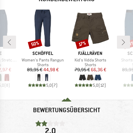
50%
38
Rabatt
Rabatt
Raba
17%
E
MARKE
MARKE
MA
E
SCHÖFFEL
FJÄLLRÄVEN
SC
Artikel
Artikel
Artikel
 Shorts II
Women's Pants Rangun
Kid's Vidda Shorts
Shorts
ktgruppe
Produktgruppe
Produktgruppe
s
Shorts
Shorts
eis
duzierter Preis
Preis
reduzierter Preis
Preis
reduzierter Preis
2,97 €
89,95 €
44,98 €
79,95 €
66,36 €
89,9
5,0
(
8
)
5,0
(
7
)
5,0
(
12
)
BEWERTUNGSÜBERSICHT
2,0