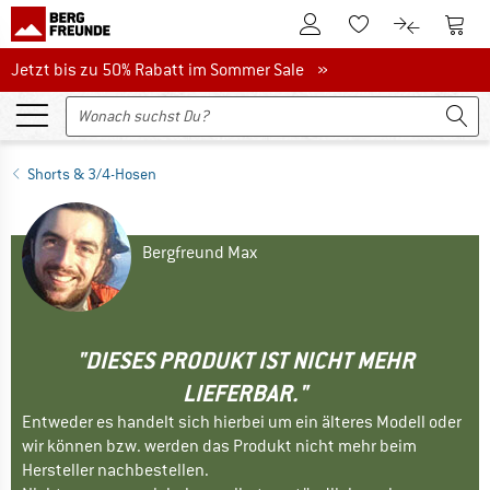
Zum Kundenkonto
Zum 
Zum Merkzettel.
Zum Produk
Jetzt bis zu 50% Rabatt im Sommer Sale
Jetzt bis zu 50% Rabatt im Sommer Sale »
Shorts & 3/4-Hosen
Bergfreund Max
"DIESES PRODUKT IST NICHT MEHR
LIEFERBAR."
Entweder es handelt sich hierbei um ein älteres Modell oder
wir können bzw. werden das Produkt nicht mehr beim
Hersteller nachbestellen.