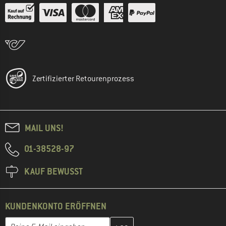
Zertifizierter Retourenprozess
MAIL UNS!
01-38528-97
KAUF BEWUSST
KUNDENKONTO ERÖFFNEN
Gib hier deine E-Mail-Adresse ein und erstelle im nächsten Schri
E-Mail-Adresse