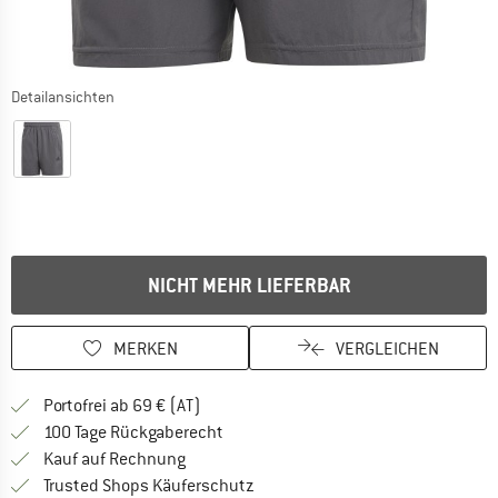
Detailansichten
NICHT MEHR LIEFERBAR
MERKEN
VERGLEICHEN
Finde mehr Informationen zu den Versand
Portofrei ab 69 € (AT)
Gehe hier zu den Rückgabe-Richtlinie
100 Tage Rückgaberecht
Finde die Zahlungs-Infos hier! Öffnet sich 
Kauf auf Rechnung
Finde alle Infos hier!
Trusted Shops Käuferschutz