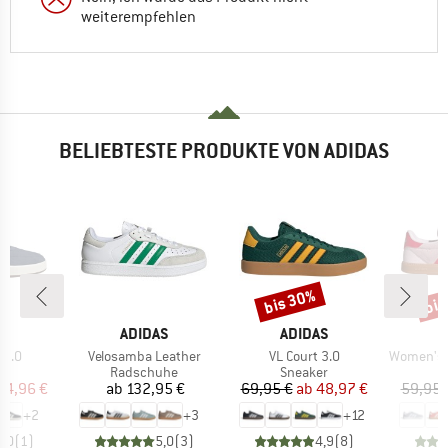
weiterempfehlen
BELIEBTESTE PRODUKTE VON ADIDAS
bis 30%
bis
Rabatt
Raba
E
MARKE
MARKE
M
AS
ADIDAS
ADIDAS
A
Artikel
Artikel
Artikel
 3.0
Velosamba Leather
VL Court 3.0
Women's Brea
ktgruppe
Produktgruppe
Produktgruppe
P
er
Radschuhe
Sneaker
S
eis
duzierter Preis
Preis
Preis
reduzierter Preis
44,96 €
ab
132,95 €
69,95 €
ab
48,97 €
59,95 
+
2
+
3
+
12
5,0
(
1
)
5,0
(
3
)
4,9
(
8
)