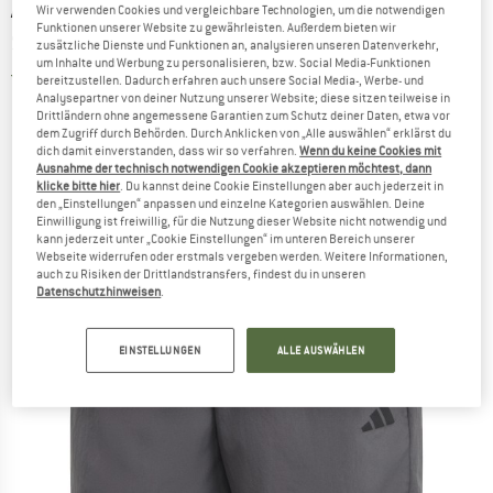
ADIDAS
-
Train Essentials Woven Training
Wir verwenden Cookies und vergleichbare Technologien, um die notwendigen
Funktionen unserer Website zu gewährleisten. Außerdem bieten wir
Short - Shorts
zusätzliche Dienste und Funktionen an, analysieren unseren Datenverkehr,
um Inhalte und Werbung zu personalisieren, bzw. Social Media-Funktionen
2,0
(1)
bereitzustellen. Dadurch erfahren auch unsere Social Media-, Werbe- und
Analysepartner von deiner Nutzung unserer Website; diese sitzen teilweise in
Drittländern ohne angemessene Garantien zum Schutz deiner Daten, etwa vor
dem Zugriff durch Behörden. Durch Anklicken von „Alle auswählen“ erklärst du
dich damit einverstanden, dass wir so verfahren.
Wenn du keine Cookies mit
Ausnahme der technisch notwendigen Cookie akzeptieren möchtest, dann
klicke bitte hier
. Du kannst deine Cookie Einstellungen aber auch jederzeit in
den „Einstellungen“ anpassen und einzelne Kategorien auswählen. Deine
Einwilligung ist freiwillig, für die Nutzung dieser Website nicht notwendig und
kann jederzeit unter „Cookie Einstellungen“ im unteren Bereich unserer
Webseite widerrufen oder erstmals vergeben werden. Weitere Informationen,
auch zu Risiken der Drittlandstransfers, findest du in unseren
Datenschutzhinweisen
.
EINSTELLUNGEN
ALLE AUSWÄHLEN