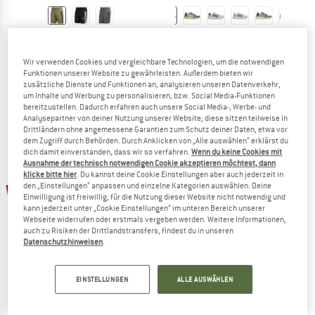
ADIDAS
ADIDAS
Workout Essentials Base 3 Stripes Woven Short
Run 84
Wir verwenden Cookies und vergleichbare Technologien, um die notwendigen
Shorts
Sneaker
Funktionen unserer Website zu gewährleisten. Außerdem bieten wir
34,95 €
ab 31,46 €
79,95 €
ab 59,96 €
zusätzliche Dienste und Funktionen an, analysieren unseren Datenverkehr,
4,0
(1)
(0)
um Inhalte und Werbung zu personalisieren, bzw. Social Media-Funktionen
bereitzustellen. Dadurch erfahren auch unsere Social Media-, Werbe- und
Analysepartner von deiner Nutzung unserer Website; diese sitzen teilweise in
Drittländern ohne angemessene Garantien zum Schutz deiner Daten, etwa vor
dem Zugriff durch Behörden. Durch Anklicken von „Alle auswählen“ erklärst du
dich damit einverstanden, dass wir so verfahren.
Wenn du keine Cookies mit
Ausnahme der technisch notwendigen Cookie akzeptieren möchtest, dann
klicke bitte hier
. Du kannst deine Cookie Einstellungen aber auch jederzeit in
bis 25%
bis 25%
den „Einstellungen“ anpassen und einzelne Kategorien auswählen. Deine
Einwilligung ist freiwillig, für die Nutzung dieser Website nicht notwendig und
kann jederzeit unter „Cookie Einstellungen“ im unteren Bereich unserer
Webseite widerrufen oder erstmals vergeben werden. Weitere Informationen,
auch zu Risiken der Drittlandstransfers, findest du in unseren
Datenschutzhinweisen
.
EINSTELLUNGEN
ALLE AUSWÄHLEN
ADIDAS
ADIDAS
Women's VL Court 3.0
Adilette Shower