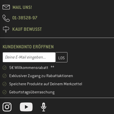
MAIL UNS!
01-38528-97
KAUF BEWUSST
KUNDENKONTO ERÖFFNEN
Gib hier deine E-Mail-Adresse ein und erstelle im nächsten Schri
E-Mail-Adresse
5€ Willkommensrabatt **
Exklusiver Zugang zu Rabattaktionen
Speichere Produkte auf Deinem Merkzettel
Geburtstagsüberraschung