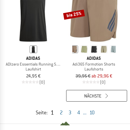
bis 25%
ADIDAS
ADIDAS
ADIzero Essentials Running Singlet
Adi365 Formotion Shorts
Laufshirt
Laufshorts
24,95 €
39,95 €
ab 29,96 €
(0)
(0)
NÄCHSTE
1
Seite:
2
3
4
...
10