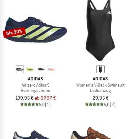
bis 30%
ADIDAS
ADIDAS
Adizero Adios 9
Women's V-Back Swimsuit
Runningschuhe
Badeanzug
139,95 €
ab 97,97 €
29,95 €
5,0
(1)
5,0
(2)