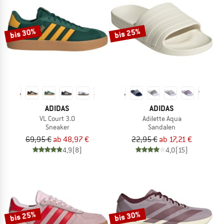
bis 30%
bis 25%
ADIDAS
ADIDAS
VL Court 3.0
Adilette Aqua
Sneaker
Sandalen
69,95 €
ab 48,97 €
22,95 €
ab 17,21 €
4,9
(8)
4,0
(15)
bis 25%
bis 30%