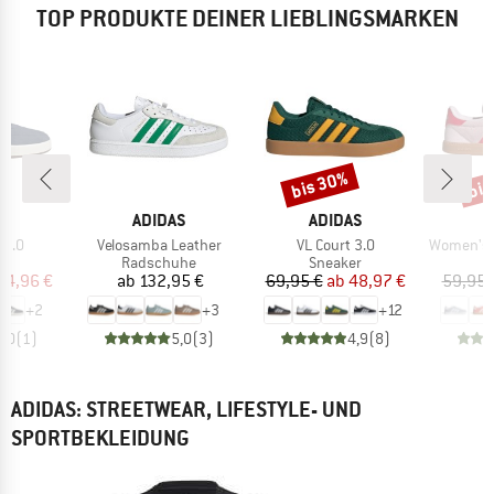
TOP PRODUKTE DEINER LIEBLINGSMARKEN
bis 30%
bis
Rabatt
Raba
E
MARKE
MARKE
M
AS
ADIDAS
ADIDAS
A
Artikel
Artikel
Artikel
 3.0
Velosamba Leather
VL Court 3.0
Women's Brea
ktgruppe
Produktgruppe
Produktgruppe
P
er
Radschuhe
Sneaker
S
eis
duzierter Preis
Preis
Preis
reduzierter Preis
44,96 €
ab
132,95 €
69,95 €
ab
48,97 €
59,95 
+
2
+
3
+
12
5,0
(
1
)
5,0
(
3
)
4,9
(
8
)
ADIDAS: STREETWEAR, LIFESTYLE- UND
SPORTBEKLEIDUNG