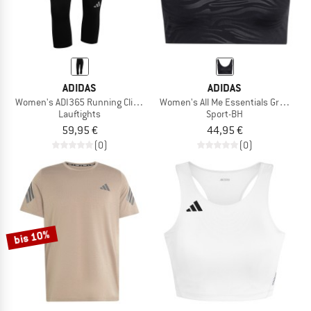
ADIDAS
ADIDAS
Women's ADI365 Running Climacool 3/4 Leggings
Women's All Me Essentials Graphic L
Lauftights
Sport-BH
59,95 €
44,95 €
(0)
(0)
bis 10%