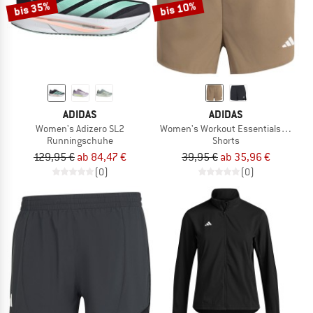
bis 35%
bis 10%
ADIDAS
ADIDAS
Women's Adizero SL2
Women's Workout Essentials 2In1 S
Runningschuhe
Shorts
129,95 €
ab 84,47 €
39,95 €
ab 35,96 €
(0)
(0)