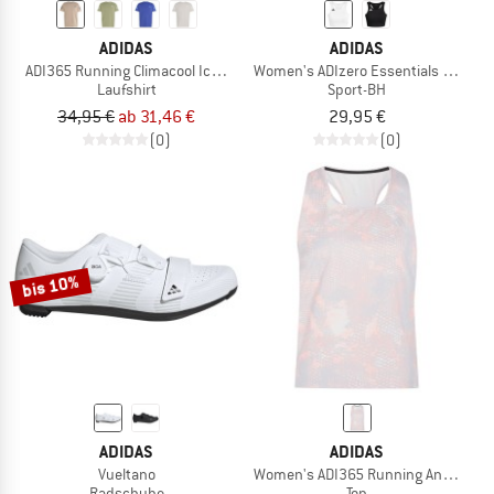
ADIDAS
ADIDAS
ADI365 Running Climacool Iconic T-Shirt
Women's ADIzero Essentials Running
Laufshirt
Sport-BH
34,95 €
ab 31,46 €
29,95 €
(0)
(0)
bis 10%
ADIDAS
ADIDAS
Vueltano
Women's ADI365 Running Animal Prin
Radschuhe
Top