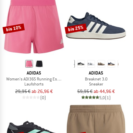
bis 10%
bis 25%
ADIDAS
ADIDAS
Women's ADI365 Running Essentials Shorts
Breaknet 3.0
Laufshorts
Sneaker
29,95 €
ab 26,96 €
59,95 €
ab 44,96 €
(0)
5,0
(1)