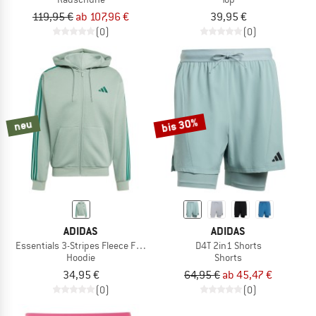
119,95 €
ab 107,96 €
39,95 €
(0)
(0)
bis 30%
neu
ADIDAS
ADIDAS
Essentials 3-Stripes Fleece Full-Zip Hoodie
D4T 2in1 Shorts
Hoodie
Shorts
34,95 €
64,95 €
ab 45,47 €
(0)
(0)