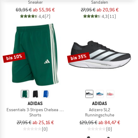
Sneaker
Sandalen
69,95 €
ab 55,96 €
27,95 €
ab 20,96 €
4,4
(7)
4,3
(11)
bis 10%
bis 35%
ADIDAS
ADIDAS
Essentials 3-Stripes Chelsea Lite Woven Shorts
Adizero SL2
Shorts
Runningschuhe
27,95 €
ab 25,16 €
129,95 €
ab 84,47 €
(0)
(0)