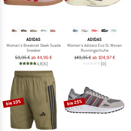
ADIDAS
ADIDAS
Women's Breaknet Sleek Suede
Women's Adizero Evo SL Woven
Sneaker
Runningschuhe
59,95 €
ab 44,96 €
149,95 €
ab 104,97 €
4,8
(6)
(0)
bis 10%
bis 25%