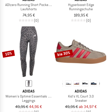
ADIzero Running Short Pocket Tights
Hyperboost Edge
Laufshorts
Runningschuhe
74,95 €
189,95 €
(0)
(0)
bis 30%
10%
ADIDAS
ADIDAS
Women's Optimé Essentials Leopard 7/8 Leggings
Kid's VL Court 3.0
Leggings
Sneaker
49,95 €
44,96 €
49,95 €
ab 34,97 €
(0)
(0)