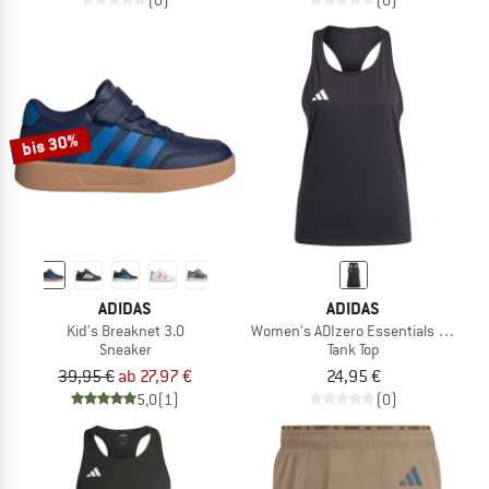
bis 30%
ADIDAS
ADIDAS
Kid's Breaknet 3.0
Women's ADIzero Essentials Running
Sneaker
Tank Top
39,95 €
ab 27,97 €
24,95 €
5,0
(1)
(0)