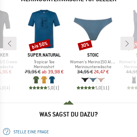
bis 50%
30%
25
Rabatt
Rabatt
Raba
MARKE
MARKE
AKER
SUPER.NATURAL
STOIC
Artikel
Artikel
Artikel
S/S Crewe
Tropicar Tee
Women's Merino150 AlsenSt. Thong
Women's Merino
ppe
Produktgruppe
Produktgruppe
Produk
rwäsche
Merinoshirt
Merinounterwäsche
Merino
eis
duzierter Preis
Preis
reduzierter Preis
Preis
reduzierter Preis
5,96 €
79,95 €
ab
39,98 €
34,95 €
24,47 €
44,9
5,0
(
4
)
5,0
(
1
)
5,0
(
11
)
WAS SAGST DU DAZU?
STELLE EINE FRAGE