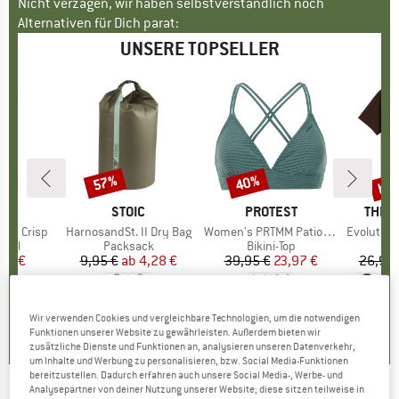
Nicht verzagen, wir haben selbstverständlich noch
Alternativen für Dich parat:
UNSERE TOPSELLER
bis
57%
40%
Rabatt
Rabatt
Raba
E
AR
MARKE
STOIC
MARKE
PROTEST
MARK
THE 
ond Crisp
Artikel
HarnosandSt. II Dry Bag
Artikel
Women's PRTMM Patio Triangle
Artikel
Evolution Simpl
gruppe
egel
Produktgruppe
Packsack
Produktgruppe
Bikini-Top
eis
duzierter Preis
40 €
9,95 €
ab
Preis
reduzierter Preis
4,28 €
39,95 €
Preis
reduzierter Preis
23,97 €
26,95 
5,0
(
1
)
5,0
(
2
)
4,9
(
23
)
Wir verwenden Cookies und vergleichbare Technologien, um die notwendigen
Funktionen unserer Website zu gewährleisten. Außerdem bieten wir
zusätzliche Dienste und Funktionen an, analysieren unseren Datenverkehr,
um Inhalte und Werbung zu personalisieren, bzw. Social Media-Funktionen
bereitzustellen. Dadurch erfahren auch unsere Social Media-, Werbe- und
Analysepartner von deiner Nutzung unserer Website; diese sitzen teilweise in