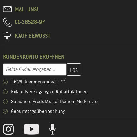
MAIL UNS!
01-38528-97
KAUF BEWUSST
KUNDENKONTO ERÖFFNEN
Gib hier deine E-Mail-Adresse ein und erstelle im nächsten Schri
E-Mail-Adresse
5€ Willkommensrabatt **
Exklusiver Zugang zu Rabattaktionen
Speichere Produkte auf Deinem Merkzettel
Geburtstagsüberraschung