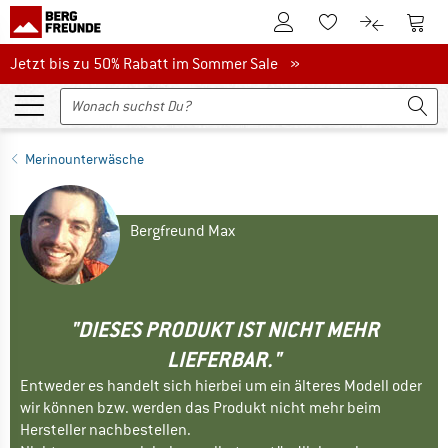
Zum Kundenkonto
Zum 
Zum Merkzettel.
Zum Produk
Jetzt bis zu 50% Rabatt im Sommer Sale
Jetzt bis zu 50% Rabatt im Sommer Sale »
Merinounterwäsche
Bergfreund Max
"DIESES PRODUKT IST NICHT MEHR
LIEFERBAR."
Entweder es handelt sich hierbei um ein älteres Modell oder
wir können bzw. werden das Produkt nicht mehr beim
Hersteller nachbestellen.