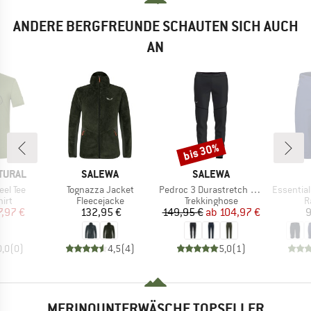
ANDERE BERGFREUNDE SCHAUTEN SICH AUCH
AN
bis 30%
Rabatt
MARKE
MARKE
TURAL
SALEWA
SALEWA
Artikel
Artikel
Artikel
el Tee
Tognazza Jacket
Pedroc 3 Durastretch 2in1 Pant
Essentia
gruppe
Produktgruppe
Produktgruppe
P
irt
Fleecejacke
Trekkinghose
R
eis
duzierter Preis
Preis
Preis
reduzierter Preis
7,97 €
132,95 €
149,95 €
ab
104,97 €
9
0,0
(
0
)
4,5
(
4
)
5,0
(
1
)
MERINOUNTERWÄSCHE TOPSELLER