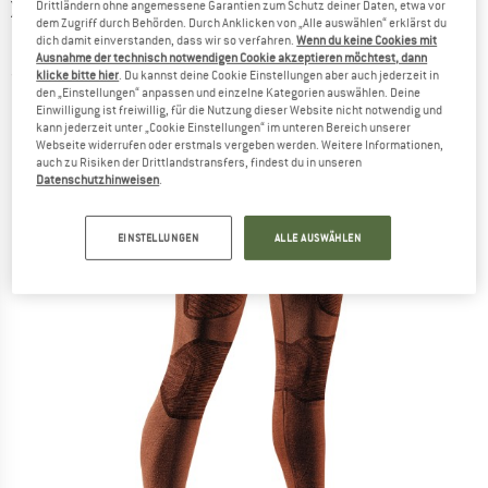
X-BIONIC
-
Symbio Merino Pants -
Drittländern ohne angemessene Garantien zum Schutz deiner Daten, etwa vor
dem Zugriff durch Behörden. Durch Anklicken von „Alle auswählen“ erklärst du
Merinounterwäsche
dich damit einverstanden, dass wir so verfahren.
Wenn du keine Cookies mit
Ausnahme der technisch notwendigen Cookie akzeptieren möchtest, dann
klicke bitte hier
. Du kannst deine Cookie Einstellungen aber auch jederzeit in
(0)
den „Einstellungen“ anpassen und einzelne Kategorien auswählen. Deine
Einwilligung ist freiwillig, für die Nutzung dieser Website nicht notwendig und
kann jederzeit unter „Cookie Einstellungen“ im unteren Bereich unserer
Webseite widerrufen oder erstmals vergeben werden. Weitere Informationen,
auch zu Risiken der Drittlandstransfers, findest du in unseren
Datenschutzhinweisen
.
EINSTELLUNGEN
ALLE AUSWÄHLEN