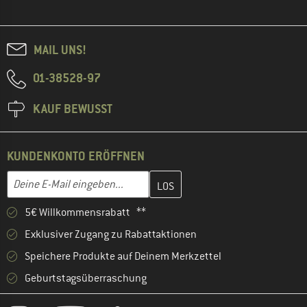
MAIL UNS!
01-38528-97
KAUF BEWUSST
KUNDENKONTO ERÖFFNEN
Gib hier deine E-Mail-Adresse ein und erstelle im nächsten Schri
E-Mail-Adresse
5€ Willkommensrabatt **
Exklusiver Zugang zu Rabattaktionen
Speichere Produkte auf Deinem Merkzettel
Geburtstagsüberraschung