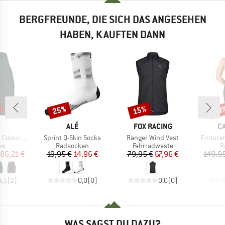
BERGFREUNDE, DIE SICH DAS ANGESEHEN
HABEN, KAUFTEN DANN
25%
15%
20
Rabatt
Rabatt
Raba
KE
MARKE
MARKE
M
ALÉ
FOX RACING
C
Artikel
Artikel
Artikel
ur Shorts
Sprint Q-Skin Socks
Ranger Wind Vest
Enduran
tgruppe
Produktgruppe
Produktgruppe
P
se
Radsocken
Fahrradweste
R
eis
duzierter Preis
Preis
reduzierter Preis
Preis
reduzierter Preis
86,21 €
19,95 €
14,96 €
79,95 €
67,96 €
149,9
4,5
(
2
)
0,0
(
0
)
0,0
(
0
)
WAS SAGST DU DAZU?