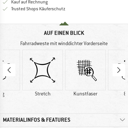
Finde die Zahlungs-Infos hier! Öffnet sich 
Kauf auf Rechnung
Finde alle Infos hier!
Trusted Shops Käuferschutz
AUF EINEN BLICK
Fahrradweste mit winddichter Vorderseite
 g
Stretch
Kunstfaser
8
MATERIALINFOS & FEATURES