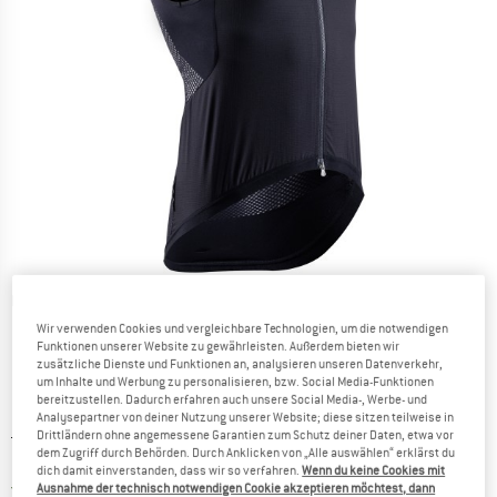
Detailansichten
Wir verwenden Cookies und vergleichbare Technologien, um die notwendigen
Funktionen unserer Website zu gewährleisten. Außerdem bieten wir
zusätzliche Dienste und Funktionen an, analysieren unseren Datenverkehr,
um Inhalte und Werbung zu personalisieren, bzw. Social Media-Funktionen
bereitzustellen. Dadurch erfahren auch unsere Social Media-, Werbe- und
Analysepartner von deiner Nutzung unserer Website; diese sitzen teilweise in
Ursprünglicher Preis :
Preis:
124,95
€
Drittländern ohne angemessene Garantien zum Schutz deiner Daten, etwa vor
dem Zugriff durch Behörden. Durch Anklicken von „Alle auswählen“ erklärst du
106,21
€
inkl. MwSt.
dich damit einverstanden, dass wir so verfahren.
Wenn du keine Cookies mit
Österreich. Informationen zu den Versa
Versandkostenfrei
(AT)
Ausnahme der technisch notwendigen Cookie akzeptieren möchtest, dann