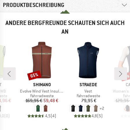
PRODUKTBESCHREIBUNG
ANDERE BERGFREUNDE SCHAUTEN SICH AUCH
AN
bis
65%
Rabatt
Raba
E
MARKE
MARKE
M
T
SHIMANO
STRAEDE
C
Artikel
Artikel
Artikel
o WB
Evolve Wind Vest Insulated
Vest
Women's Es
ruppe
Produktgruppe
Produktgruppe
Pro
este
Fahrradweste
Fahrradweste
Fah
eis
duzierter Preis
Preis
reduzierter Preis
Preis
4,96 €
169,95 €
59,48 €
79,95 €
129,95
+
2
0,0
(
0
)
4,5
(
4
)
4,8
(
5
)