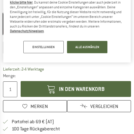
klicke bitte hier
. Du kannst deine Cookie Einstellungen aber auch jederzeit in
den „Einstellungen“ anpassen und einzelne Kategorien auswählen. Deine
Farbe:
X Black
Einwilligung ist freiwillig, für die Nutzung dieser Website nicht notwendig und
kann jederzeit unter „Cookie Einstellungen“ im unteren Bereich unserer
Webseite widerrufen oder erstmals vergeben werden. Weitere Informationen,
auch zu Risiken der Drittlandstransfers, findest du in unseren
15%
Datenschutzhinweisen
.
Größe wählen:
XS
S
M
L
XL
XXL
EINSTELLUNGEN
ALLE AUSWÄHLEN
Größentabelle
Der Link öffnet sich in einer Infobox und beinhaltet
Lieferzeit: 2-4 Werktage
Menge:
IN DEN WARENKORB
MERKEN
VERGLEICHEN
Finde mehr Informationen zu den Versand
Portofrei ab 69 € (AT)
Gehe hier zu den Rückgabe-Richtlinie
100 Tage Rückgaberecht