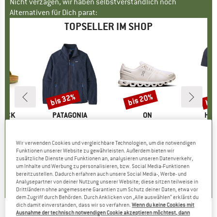
Nicht verzagen, wir haben selbstverständlich noch
Alternativen für Dich parat:
TOPSELLER IM SHOP
bis 32%
bis 20%
bis
Rabatt
Rabatt
Raba
TOCK
MARKE
PATAGONIA
MARKE
ON
MA
HEB
 BF
Artikel
Retro Pile Jacket
Artikel
Women's Cloud 6
Artikel
MerinoMix150 Pi
tgruppe
en
Produktgruppe
Fleecejacke
Produktgruppe
Sneaker
Pr
Me
eis
duzierter Preis
71,96 €
149,95 €
ab
Preis
reduzierter Preis
101,97 €
159,95 €
ab
Preis
reduzierter Preis
127,96 €
59,95 
Wir verwenden Cookies und vergleichbare Technologien, um die notwendigen
Funktionen unserer Website zu gewährleisten. Außerdem bieten wir
+
6
+
1
+
9
zusätzliche Dienste und Funktionen an, analysieren unseren Datenverkehr,
um Inhalte und Werbung zu personalisieren, bzw. Social Media-Funktionen
,8
(
20
)
4,6
(
71
)
4,7
(
48
)
bereitzustellen. Dadurch erfahren auch unsere Social Media-, Werbe- und
Analysepartner von deiner Nutzung unserer Website; diese sitzen teilweise in
Drittländern ohne angemessene Garantien zum Schutz deiner Daten, etwa vor
dem Zugriff durch Behörden. Durch Anklicken von „Alle auswählen“ erklärst du
dich damit einverstanden, dass wir so verfahren.
Wenn du keine Cookies mit
Ausnahme der technisch notwendigen Cookie akzeptieren möchtest, dann