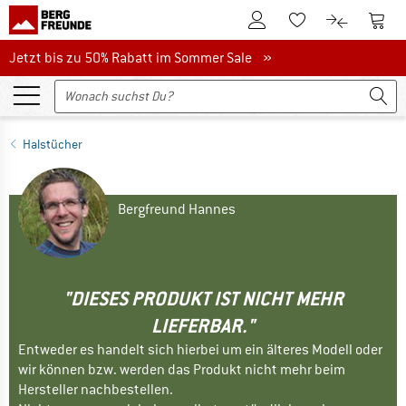
Zum Kundenkonto
Zum 
Zum Merkzettel.
Zum Produk
Jetzt bis zu 50% Rabatt im Sommer Sale
Jetzt bis zu 50% Rabatt im Sommer Sale »
Halstücher
Bergfreund Hannes
"DIESES PRODUKT IST NICHT MEHR
LIEFERBAR."
Entweder es handelt sich hierbei um ein älteres Modell oder
wir können bzw. werden das Produkt nicht mehr beim
Hersteller nachbestellen.