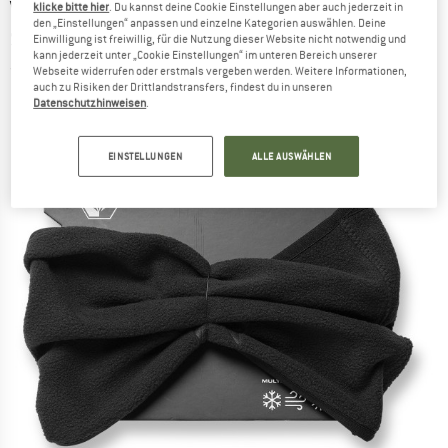
VOLCOM
-
Removable Neckband -
klicke bitte hier
. Du kannst deine Cookie Einstellungen aber auch jederzeit in
den „Einstellungen“ anpassen und einzelne Kategorien auswählen. Deine
Schlauchschal
Einwilligung ist freiwillig, für die Nutzung dieser Website nicht notwendig und
kann jederzeit unter „Cookie Einstellungen“ im unteren Bereich unserer
(0)
Webseite widerrufen oder erstmals vergeben werden. Weitere Informationen,
auch zu Risiken der Drittlandstransfers, findest du in unseren
Datenschutzhinweisen
.
EINSTELLUNGEN
ALLE AUSWÄHLEN