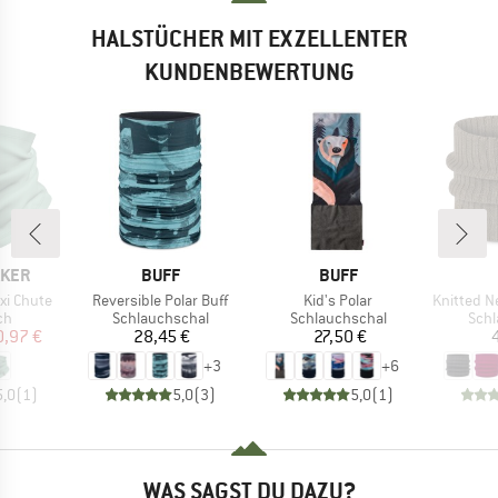
HALSTÜCHER MIT EXZELLENTER
KUNDENBEWERTUNG
MARKE
MARKE
AKER
BUFF
BUFF
Artikel
Artikel
Artikel
xi Chute
Reversible Polar Buff
Kid's Polar
Knitted Neckwa
tgruppe
Produktgruppe
Produktgruppe
Prod
ch
Schlauchschal
Schlauchschal
Schl
eis
duzierter Preis
Preis
Preis
0,97 €
28,45 €
27,50 €
+
3
+
6
5,0
(
1
)
5,0
(
3
)
5,0
(
1
)
WAS SAGST DU DAZU?