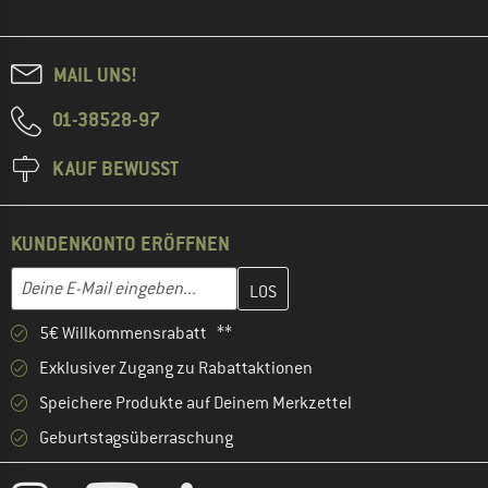
MAIL UNS!
01-38528-97
KAUF BEWUSST
KUNDENKONTO ERÖFFNEN
Gib hier deine E-Mail-Adresse ein und erstelle im nächsten Schri
E-Mail-Adresse
5€ Willkommensrabatt **
Exklusiver Zugang zu Rabattaktionen
Speichere Produkte auf Deinem Merkzettel
Geburtstagsüberraschung