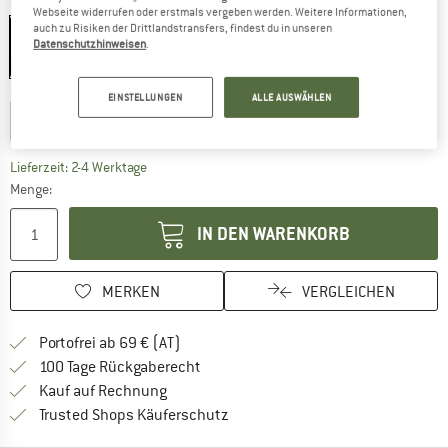
Farbe:
Black
Webseite widerrufen oder erstmals vergeben werden. Weitere Informationen,
auch zu Risiken der Drittlandstransfers, findest du in unseren
Black
Datenschutzhinweisen
.
5%
Größe wählen:
EINSTELLUNGEN
ALLE AUSWÄHLEN
Size L - 96-160 cm
Size M - 70-110 cm
Size S - 56-82 cm
Der Link öffnet sich in einer Infobox und beinhaltet
Lieferzeit: 2-4 Werktage
Menge:
IN DEN WARENKORB
MERKEN
VERGLEICHEN
Finde mehr Informationen zu den Versand
Portofrei ab 69 € (AT)
Gehe hier zu den Rückgabe-Richtlinie
100 Tage Rückgaberecht
Finde die Zahlungs-Infos hier! Öffnet sich 
Kauf auf Rechnung
Finde alle Infos hier!
Trusted Shops Käuferschutz