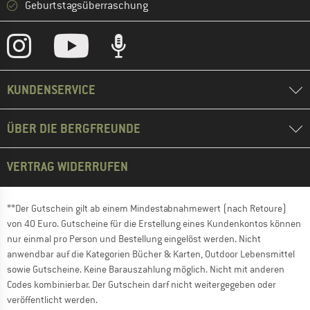
Geburtstagsüberraschung
KUNDENSERVICE
ÜBER DIE BERGFREUNDE
VERTRAG WIDERRUFEN
**Der Gutschein gilt ab einem Mindestabnahmewert (nach Retoure)
von 40 Euro. Gutscheine für die Erstellung eines Kundenkontos können
nur einmal pro Person und Bestellung eingelöst werden. Nicht
anwendbar auf die Kategorien Bücher & Karten, Outdoor Lebensmittel
sowie Gutscheine. Keine Barauszahlung möglich. Nicht mit anderen
Codes kombinierbar. Der Gutschein darf nicht weitergegeben oder
veröffentlicht werden.