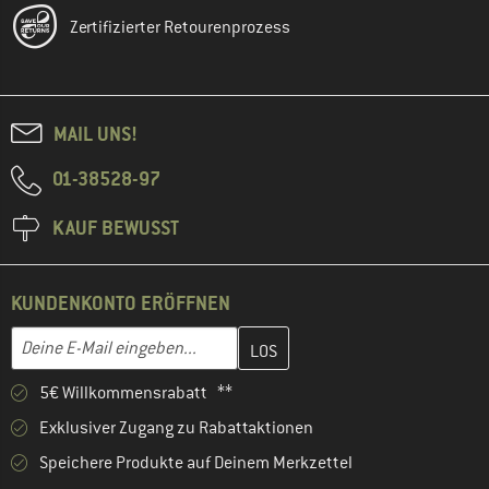
Zertifizierter Retourenprozess
MAIL UNS!
01-38528-97
KAUF BEWUSST
KUNDENKONTO ERÖFFNEN
Gib hier deine E-Mail-Adresse ein und erstelle im nächsten Schri
E-Mail-Adresse
5€ Willkommensrabatt **
Exklusiver Zugang zu Rabattaktionen
Speichere Produkte auf Deinem Merkzettel