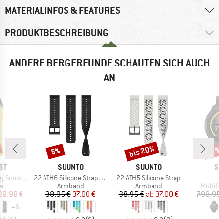
MATERIALINFOS & FEATURES
PRODUKTBESCHREIBUNG
ANDERE BERGFREUNDE SCHAUTEN SICH AUCH
AN
bis 20%
Rabatt
Rabatt
Raba
12
5%
MARKE
MARKE
M
ST
SUUNTO
SUUNTO
S
Artikel
Artikel
Snowpants
22 ATH6 Silicone Strap UTMB WS
22 ATH5 Silicone Strap
ktgruppe
Produktgruppe
Produktgruppe
Produ
se
Armband
Armband
Multi
eis
duzierter Preis
Preis
reduzierter Preis
Preis
reduzierter Preis
39,98 €
38,95 €
37,00 €
38,95 €
ab
37,00 €
798,95
+
6