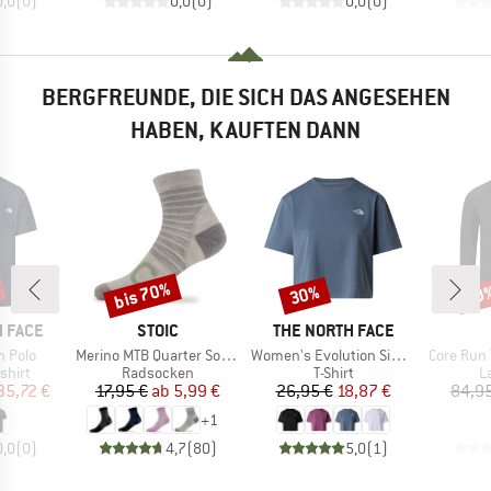
0,0
(
0
)
0,0
(
0
)
0,0
(
0
)
BERGFREUNDE, DIE SICH DAS ANGESEHEN
HABEN, KAUFTEN DANN
bis 70%
30%
60
Rabatt
Rabatt
Raba
MARKE
MARKE
 FACE
STOIC
THE NORTH FACE
Artikel
Artikel
Artikel
n Polo
Merino MTB Quarter Socks
Women's Evolution Simple Dome Crop Tee
Core Run 
ruppe
Produktgruppe
Produktgruppe
P
shirt
Radsocken
T-Shirt
L
eis
duzierter Preis
Preis
reduzierter Preis
Preis
reduzierter Preis
35,72 €
17,95 €
ab
5,99 €
26,95 €
18,87 €
84,95
+
1
0,0
(
0
)
4,7
(
80
)
5,0
(
1
)