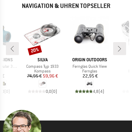
NAVIGATION & UHREN TOPSELLER
20%
Rabatt
MARKE
MARKE
ISIONS
SILVA
ORIGIN OUTDOORS
Artikel
Artikel
A
ular 32mm
Compass Typ 1933
Fernglas Quick View
A
tgruppe
Produktgruppe
Produktgruppe
P
as
Kompass
Fernglas
K
eis
Preis
reduzierter Preis
Preis
5 €
74,95 €
59,96 €
22,95 €
8
0,0
(
0
)
0,0
(
0
)
4,8
(
4
)