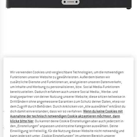
Wir verwenden Cookies und vergleichbare Technologien, um die notwendigen
Detailansichten
Funktionen unserer Website zu gewährleisten. Außerdem bieten wir
zusätzliche Dienste und Funktionen an, analysieren unseren Datenverkehr,
um Inhalte und Werbung zu personalisieren, bzw. Social Media-Funktionen
bereitzustellen. Dadurch erfahren auch unsere Social Media-, Werbe- und
Analysepartner von deiner Nutzung unserer Website; diese sitzen teilweise in
Drittländern ohne angemessene Garantien zum Schutz deiner Daten, etwa vor
dem Zugriff durch Behörden. Durch Anklicken von „Alle auswählen“ erklärst du
Ursprünglicher Preis :
Preis:
38,95
€
dich damit einverstanden, dass wir so verfahren.
Wenn du keine Cookies mit
Ausnahme der technisch notwendigen Cookie akzeptieren möchtest, dann
37,00
€
inkl. MwSt.
klicke bitte hier
. Du kannst deine Cookie Einstellungen aber auch jederzeit in
Informationen zu den Versandkosten. Öffnet sich in ei
zzgl. Versandkosten
den „Einstellungen“ anpassen und einzelne Kategorien auswählen. Deine
Einwilligung ist freiwillig, für die Nutzung dieser Website nicht notwendig und
kann jederzeit unter „Cookie Einstellungen“ im unteren Bereich unserer