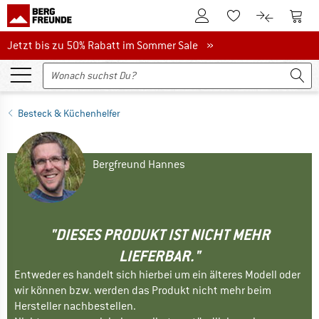
Zum Kundenkonto
Zum 
Zum Merkzettel.
Zum Produk
Jetzt bis zu 50% Rabatt im Sommer Sale
Jetzt bis zu 50% Rabatt im Sommer Sale »
Besteck & Küchenhelfer
Bergfreund Hannes
"DIESES PRODUKT IST NICHT MEHR
LIEFERBAR."
Entweder es handelt sich hierbei um ein älteres Modell oder
wir können bzw. werden das Produkt nicht mehr beim
Hersteller nachbestellen.