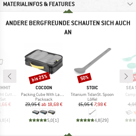
MATERIALINFOS & FEATURES
ANDERE BERGFREUNDE SCHAUTEN SICH AUCH
AN
bis 25%
50%
15
Rabatt
Rabatt
Raba
MARKE
MARKE
MAR
UMMIT
COCOON
STOIC
SEA 
Artikel
Artikel
Artike
utlery Set
Packing Cube With Laminated Net Top
Titanium TidanSt. Spoon
Camp 
gruppe
Produktgruppe
Produktgruppe
Set
Packsack
Löffel
eis
duzierter Preis
Preis
reduzierter Preis
Preis
reduzierter Preis
,66 €
23,95 €
ab
18,68 €
15,95 €
7,98 €
4,9
4,8
(
4
)
5,0
(
1
)
4,8
(
29
)