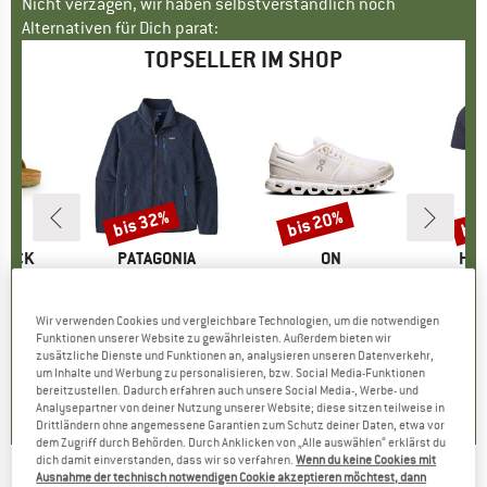
Nicht verzagen, wir haben selbstverständlich noch
Alternativen für Dich parat:
TOPSELLER IM SHOP
bis 32%
bis 20%
bis
Rabatt
Rabatt
Raba
TOCK
MARKE
PATAGONIA
MARKE
ON
MA
HEB
 BF
Artikel
Retro Pile Jacket
Artikel
Women's Cloud 6
Artikel
MerinoMix150 Pi
tgruppe
en
Produktgruppe
Fleecejacke
Produktgruppe
Sneaker
Pr
Me
eis
duzierter Preis
71,96 €
149,95 €
ab
Preis
reduzierter Preis
101,97 €
159,95 €
ab
Preis
reduzierter Preis
127,96 €
59,95 
Wir verwenden Cookies und vergleichbare Technologien, um die notwendigen
Funktionen unserer Website zu gewährleisten. Außerdem bieten wir
+
6
+
1
+
9
zusätzliche Dienste und Funktionen an, analysieren unseren Datenverkehr,
um Inhalte und Werbung zu personalisieren, bzw. Social Media-Funktionen
,8
(
20
)
4,6
(
71
)
4,7
(
48
)
bereitzustellen. Dadurch erfahren auch unsere Social Media-, Werbe- und
Analysepartner von deiner Nutzung unserer Website; diese sitzen teilweise in
Drittländern ohne angemessene Garantien zum Schutz deiner Daten, etwa vor
dem Zugriff durch Behörden. Durch Anklicken von „Alle auswählen“ erklärst du
dich damit einverstanden, dass wir so verfahren.
Wenn du keine Cookies mit
Ausnahme der technisch notwendigen Cookie akzeptieren möchtest, dann