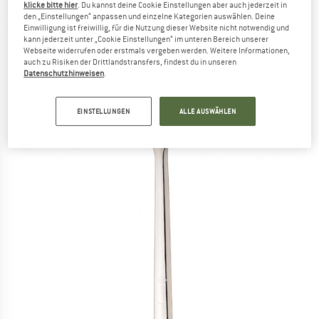
SNOW PEAK
-
Stainless Desert Fork
klicke bitte hier
. Du kannst deine Cookie Einstellungen aber auch jederzeit in
den „Einstellungen“ anpassen und einzelne Kategorien auswählen. Deine
Einwilligung ist freiwillig, für die Nutzung dieser Website nicht notwendig und
(0)
kann jederzeit unter „Cookie Einstellungen“ im unteren Bereich unserer
Webseite widerrufen oder erstmals vergeben werden. Weitere Informationen,
auch zu Risiken der Drittlandstransfers, findest du in unseren
Datenschutzhinweisen
.
EINSTELLUNGEN
ALLE AUSWÄHLEN