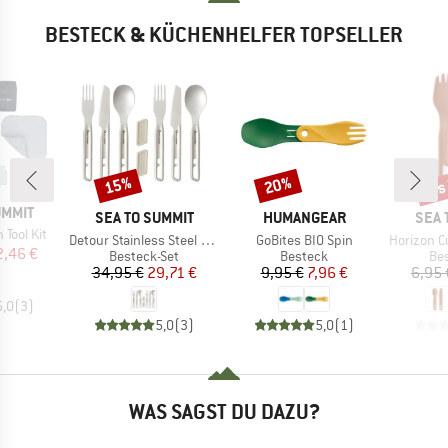
BESTECK & KÜCHENHELFER TOPSELLER
bis
15%
20%
Rabatt
Rabatt
Raba
UMMIT
MARKE
MARKE
MAR
SEA TO SUMMIT
HUMANGEAR
SEA 
Tool Kit
Artikel
Artikel
Artikel
Detour Stainless Steel Cutlery Set
GoBites BIO Spin
Horizon Cutle
eis
duzierter Preis
2,46 €
Produktgruppe
Produktgruppe
Pr
Besteck-Set
Besteck
Be
Preis
reduzierter Preis
Preis
reduzierter Preis
34,95 €
29,71 €
9,95 €
7,96 €
6,95 
5,0
(
3
)
5,0
(
3
)
5,0
(
1
)
WAS SAGST DU DAZU?