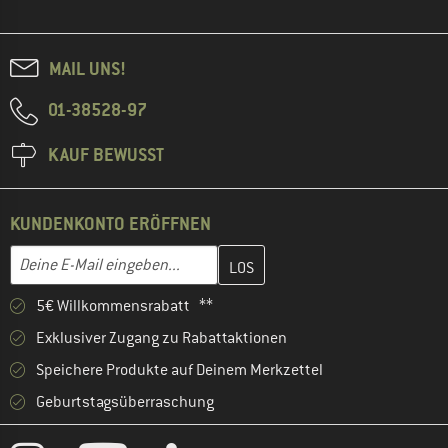
MAIL UNS!
01-38528-97
KAUF BEWUSST
KUNDENKONTO ERÖFFNEN
Gib hier deine E-Mail-Adresse ein und erstelle im nächsten Schri
E-Mail-Adresse
5€ Willkommensrabatt **
Exklusiver Zugang zu Rabattaktionen
Speichere Produkte auf Deinem Merkzettel
Geburtstagsüberraschung