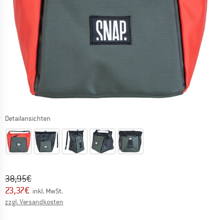
Detailansichten
Ursprünglicher Preis :
Preis:
38,95
€
23,37
€
inkl. MwSt.
Informationen zu den Versandkosten. Öffnet sich in ei
zzgl. Versandkosten