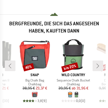
BERGFREUNDE, DIE SICH DAS ANGESEHEN
HABEN, KAUFTEN DANN
bis 20%
40%
10
Rabatt
Rabatt
Raba
MARKE
MARKE
M
ID
SNAP
WILD COUNTRY
RE
Artikel
Artikel
Art
Open II
Big Chalk Bag
Sequence Chalk Bucket
Di
gruppe
Produktgruppe
Produktgruppe
Prod
uhe
Chalkbag
Chalkbag
Boul
eis
duzierter Preis
Preis
reduzierter Preis
Preis
reduzierter Preis
0,21 €
38,95 €
23,37 €
39,95 €
ab
31,96 €
9,95 
,8
(
33
)
3,8
(
9
)
0,0
(
0
)