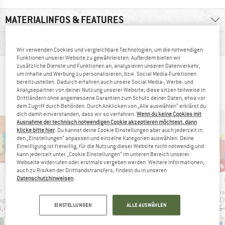
MATERIALINFOS & FEATURES
PRODUKTBESCHREIBUNG
Wir verwenden Cookies und vergleichbare Technologien, um die notwendigen
Funktionen unserer Website zu gewährleisten. Außerdem bieten wir
zusätzliche Dienste und Funktionen an, analysieren unseren Datenverkehr,
ANDERE BERGFREUNDE SCHAUTEN SICH AUCH
um Inhalte und Werbung zu personalisieren, bzw. Social Media-Funktionen
bereitzustellen. Dadurch erfahren auch unsere Social Media-, Werbe- und
AN
Analysepartner von deiner Nutzung unserer Website; diese sitzen teilweise in
Drittländern ohne angemessene Garantien zum Schutz deiner Daten, etwa vor
dem Zugriff durch Behörden. Durch Anklicken von „Alle auswählen“ erklärst du
dich damit einverstanden, dass wir so verfahren.
Wenn du keine Cookies mit
Ausnahme der technisch notwendigen Cookie akzeptieren möchtest, dann
klicke bitte hier
. Du kannst deine Cookie Einstellungen aber auch jederzeit in
den „Einstellungen“ anpassen und einzelne Kategorien auswählen. Deine
Einwilligung ist freiwillig, für die Nutzung dieser Website nicht notwendig und
kann jederzeit unter „Cookie Einstellungen“ im unteren Bereich unserer
bis 20%
bis
10%
Rabatt
Rabatt
Raba
Webseite widerrufen oder erstmals vergeben werden. Weitere Informationen,
auch zu Risiken der Drittlandstransfers, findest du in unseren
Datenschutzhinweisen
.
RKE
MARKE
MARKE
BLACK DIAMOND
BLACK DIAMOND
l
Artikel
Artikel
Artikel
P
Mondo
Mondito
Big Cha
tgruppe
Produktgruppe
Produktgruppe
P
ag
Chalkbag
Chalkbag
C
EINSTELLUNGEN
ALLE AUSWÄHLEN
eis
duzierter Preis
Preis
reduzierter Preis
Preis
reduzierter Preis
4,47 €
29,95 €
ab
23,96 €
19,95 €
17,96 €
38,95 