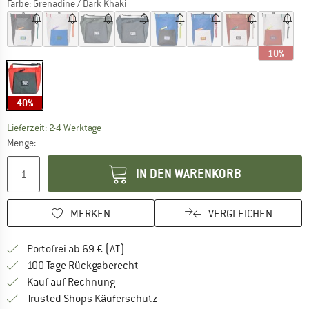
Farbe:
Grenadine / Dark Khaki
10%
40%
Der Link öffnet sich in einer Infobox und beinhaltet
Lieferzeit: 2-4 Werktage
Menge:
IN DEN WARENKORB
MERKEN
VERGLEICHEN
Finde mehr Informationen zu den Versand
Portofrei ab 69 € (AT)
Gehe hier zu den Rückgabe-Richtlinie
100 Tage Rückgaberecht
Finde die Zahlungs-Infos hier! Öffnet sich 
Kauf auf Rechnung
Finde alle Infos hier!
Trusted Shops Käuferschutz