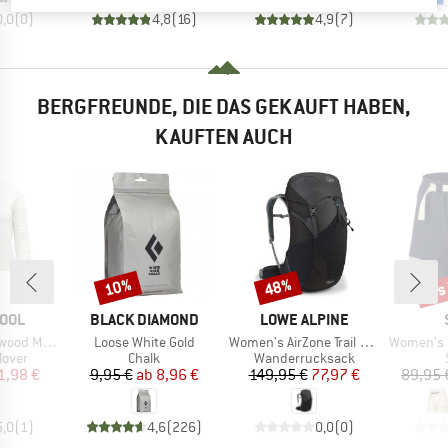
0,0
(
0
)
4,8
(
16
)
4,9
(
7
)
BERGFREUNDE, DIE DAS GEKAUFT HABEN,
KAUFTEN AUCH
bis
10%
48%
Rabatt
Rabatt
Raba
MARKE
MARKE
OOL
BLACK DIAMOND
LOWE ALPINE
Artikel
Artikel
Artikel
eck Sweater
Loose White Gold
Women's AirZone Trail ND33
Women's Short
ruppe
Produktgruppe
Produktgruppe
lover
Chalk
Wanderrucksack
eis
duzierter Preis
Preis
reduzierter Preis
Preis
reduzierter Preis
1,98 €
9,95 €
ab
8,96 €
149,95 €
77,97 €
89,95 
5,0
(
1
)
4,6
(
226
)
0,0
(
0
)