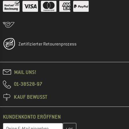
Zertifizierter Retourenprozess
MAIL UNS!
01-38528-97
KAUF BEWUSST
KUNDENKONTO ERÖFFNEN
Gib hier deine E-Mail-Adresse ein und erstelle im nächsten Schri
E-Mail-Adresse