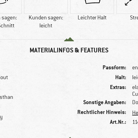
 sagen:
Kunden sagen:
Leichter Halt
Str
Schnitt
leicht
MATERIALINFOS & FEATURES
Passform:
en
Halt:
kout
le
Extras:
el
Cu
asthan
Sonstige Angaben:
Do
Rechtlicher Hinweis:
He
hy
Art.Nr.:
11