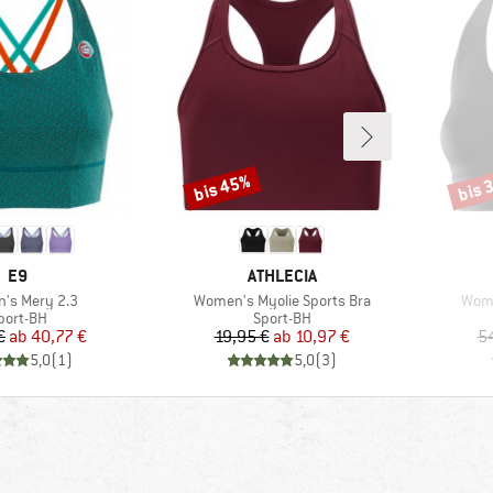
bis 45%
bis 
Rabatt
Rabat
MARKE
MARKE
E9
ATHLECIA
Artikel
Artik
's Mery 2.3
Women's Myolie Sports Bra
Wome
roduktgruppe
Produktgruppe
port-BH
Sport-BH
Preis
reduzierter Preis
Preis
reduzierter Preis
€
ab
40,77 €
19,95 €
ab
10,97 €
5
5,0
(
1
)
5,0
(
3
)