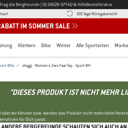
Ruf uns an unter
Frag die Bergfreunde
|
01-38528-97
FAQ & Hilfe
Bestellstatus
Finde die Zahlungs-Infos hier! Öffnet sich in einer Infobox
Gehe h
kauf
100 Tage Rückgaberecht
stung
Klettern
Bike
Winter
Alle Sportarten
Mark
port-BHs
/
sloggi - Women's Zero Feel Top - Sport-BH
"DIESES PRODUKT IST NICHT MEHR L
ll oder wir können bzw. werden das Produkt nicht mehr beim Herste
rnativen für Dich parat:
ANDERE BERGFREUNDE SCHAUTEN SICH AUCH AN