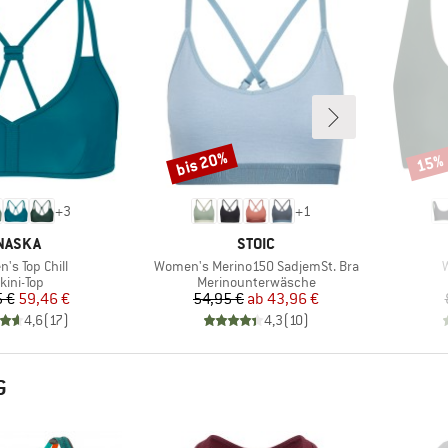
bis 20%
15%
Rabatt
Rabat
+
3
+
1
ARKE
MARKE
NASKA
STOIC
Artikel
A
's Top Chill
Women's Merino150 SadjemSt. Bra
roduktgruppe
Produktgruppe
kini-Top
Merinounterwäsche
Preis
reduzierter Preis
Preis
reduzierter Preis
 €
59,46 €
54,95 €
ab
43,96 €
4,6
(
17
)
4,3
(
10
)
G