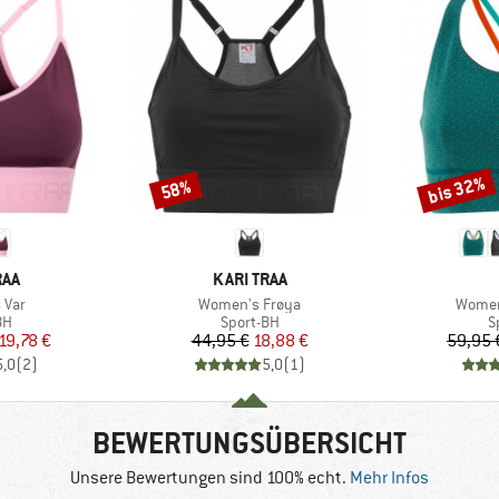
bis 32%
58%
Rabatt
Rabatt
MARKE
RAA
KARI TRAA
Artikel
Artikel
 Var
Women's Frøya
Women
tgruppe
Produktgruppe
P
BH
Sport-BH
S
eis
duzierter Preis
Preis
reduzierter Preis
19,78 €
44,95 €
18,88 €
59,95 
5,0
(
2
)
5,0
(
1
)
BEWERTUNGSÜBERSICHT
Unsere Bewertungen sind 100% echt.
Mehr Infos