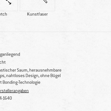
etch
Kunstfaser
ganliegend
icht
astischer Saum, herausnehmbare
ps, nahtloses Design, ohne Bügel
t Bonding-Technologie
rstellerangaben
4-1640