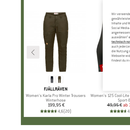
Wir verwende
gewährleiste
Inhalte und 
Social Media-
angemessene 
auswählen“ e
technisch no
auch jederzei
die Nutzung 
Webseite wid
findest du i
bis 30%
Rabatt
MARKE
FJÄLLRÄVEN
MARKE
ICEBRE
Artikel
Women's Karla Pro Winter Trousers
Artikel
Women's 125 Cool-Lite Spr
Produktgruppe
Winterhose
Produk
Sport-
199,95 €
Preis
49,95 €
ab
Pr
re
4,6
(
20
)
4