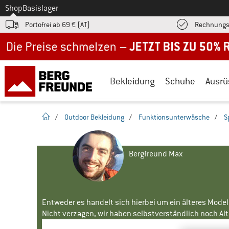
Zum
Shop
Basislager
Portofrei ab 69 € (AT)
Rechnungs
Jetzt bis zu 50% Rabatt im Sommer Sale
Bekleidung
Schuhe
Ausrü
Startseite
/
Outdoor Bekleidung
/
Funktionsunterwäsche
/
S
Bergfreund Max
Entweder es handelt sich hierbei um ein älteres Mode
Nicht verzagen, wir haben selbstverständlich noch Alte