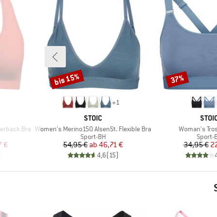
bis 15%
37%
Rabatt
Rabatt
+
1
MARKE
MAR
STOIC
STOI
Artikel
Artikel
erback Bra
Women's Merino150 AlsenSt. Flexible Bra
Woman's Tros
ppe
Produktgruppe
Produk
Sport-BH
Sport-
rter Preis
Preis
reduzierter Preis
Pr
re
7 €
54,95 €
ab
46,71 €
34,95 €
2
)
4,6
(
15
)