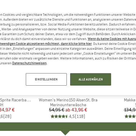
n Cookies und vergleichbare Technologien, um die notwendigen Funktionen unserer Website
n. Außerdem bieten wir zusätzliche Dienste und Funktionen an, analysieren unseren Datenv
Werbung zu personalisieren, bzw. Social Media-Funktionen bereitzustellen. Dadurch erfahren
, Werbe- und Analysepartner von deiner Nutzung unserer Website; diese sitzen teilweise in D
Garantien zum Schutz deiner Daten, etwa vor dem Zugriff durch Behörden. Durch Anklicken 
rklärst du dich damit einverstanden, dass wir so verfahren.
Wenn du keine Cookies mit Ausn
twendigen Cookie akzeptieren möchtest, dann klicke bitte hier
. Du kannst deine Cookie Eins
t in den „Einstellungen“ anpassen und einzelne Kategorien auswählen. Deine Einwilligung ist f
dieser Website nicht notwendig und kann jederzeit unter „Cookie Einstellungen“ im unteren B
errufen oder erstmals vergeben werden. Weitere Informationen, auch zu Risiken der Drittlan
n unseren
Datenschutzhinweisen
.
bis 20%
30%
Rabatt
Rabatt
EINSTELLUNGEN
ALLE AUSWÄHLEN
+
1
+
3
AKER
MARKE
STOIC
MA
LU
ite Racerback Bra
Artikel
Women's Merino150 AlsenSt. Bra
Artikel
Makke 
tgruppe
BH
Produktgruppe
Merinounterwäsche
eis
duzierter Preis
34,97 €
54,95 €
ab
Preis
reduzierter Preis
43,96 €
134,9
,6
(
28
)
4,5
(
118
)