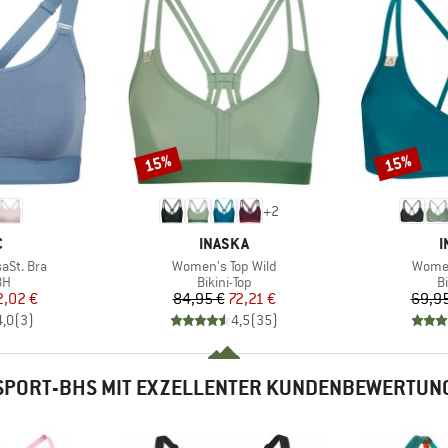
15%
15%
Rabatt
Rabatt
+
2
KE
MARKE
M
C
INASKA
I
Artikel
Artikel
aSt. Bra
Women's Top Wild
Women
tgruppe
Produktgruppe
P
BH
Bikini-Top
Bi
eis
duzierter Preis
Preis
reduzierter Preis
2,02 €
84,95 €
72,21 €
69,95
4,0
(
3
)
4,5
(
35
)
SPORT-BHS MIT EXZELLENTER KUNDENBEWERTUN