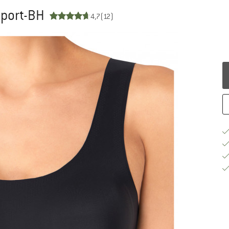
Sport-BH
4,7
(12)