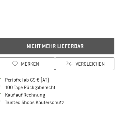
NICHT MEHR LIEFERBAR
MERKEN
VERGLEICHEN
Finde mehr Informationen zu den Versandkos
Portofrei ab 69 € (AT)
Gehe hier zu den Rückgabe-Richtlinien Öf
100 Tage Rückgaberecht
Finde die Zahlungs-Infos hier! Öffnet sich in 
Kauf auf Rechnung
Finde alle Infos hier!
Trusted Shops Käuferschutz