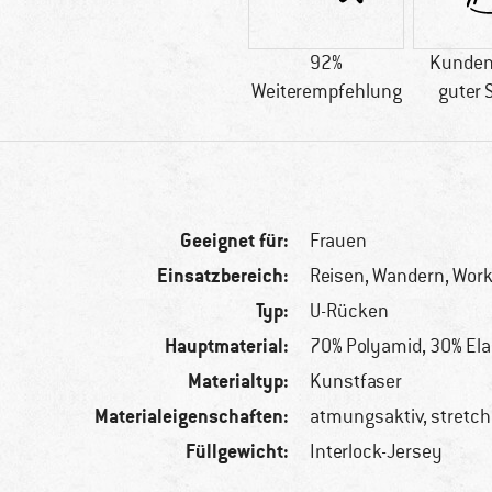
92%
Kunden
Weiterempfehlung
guter 
Geeignet für:
Frauen
Einsatzbereich:
Reisen, Wandern, Wor
Typ:
U-Rücken
Hauptmaterial:
70% Polyamid, 30% El
Materialtyp:
Kunstfaser
Materialeigenschaften:
atmungsaktiv, stretc
Füllgewicht:
Interlock-Jersey