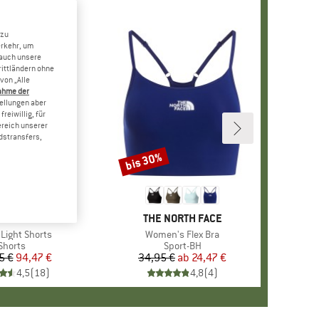
 zu
erkehr, um
 auch unsere
rittländern ohne
von „Alle
ahme der
tellungen aber
reiwillig, für
ereich unserer
dstransfers,
bis 30%
Rabatt
RKE
NDHAGS
MARKE
THE NORTH FACE
Light Shorts
Artikel
Women's Flex Bra
Produktgruppe
Shorts
Produktgruppe
Sport-BH
5 €
Preis
reduzierter Preis
94,47 €
34,95 €
ab
Preis
reduzierter Preis
24,47 €
4,5
(
18
)
4,8
(
4
)