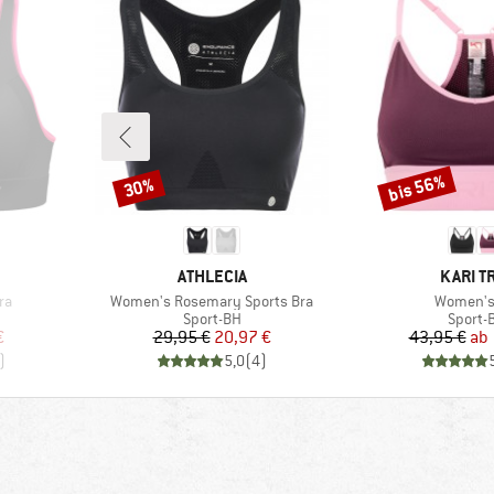
bis 56%
30%
Rabatt
Rabatt
MARKE
MARKE
ATHLECIA
KARI T
Artikel
Artikel
ra
Women's Rosemary Sports Bra
Women's
ppe
Produktgruppe
Produk
Sport-BH
Sport-
rter Preis
Preis
reduzierter Preis
Pr
re
€
29,95 €
20,97 €
43,95 €
ab
)
5,0
(
4
)