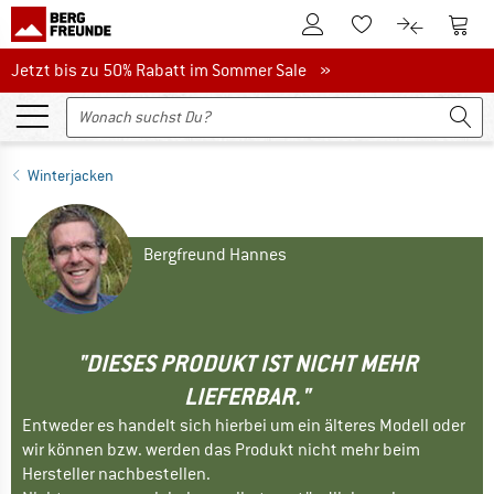
Zum Kundenkonto
Zum 
Zum Merkzettel.
Zum Produk
Jetzt bis zu 50% Rabatt im Sommer Sale
Jetzt bis zu 50% Rabatt im Sommer Sale »
Winterjacken
Bergfreund Hannes
"DIESES PRODUKT IST NICHT MEHR
LIEFERBAR."
Entweder es handelt sich hierbei um ein älteres Modell oder
wir können bzw. werden das Produkt nicht mehr beim
Hersteller nachbestellen.