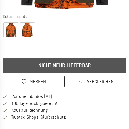
Detailansichten
NICHT MEHR LIEFERBAR
MERKEN
VERGLEICHEN
Finde mehr Informationen zu den Versand
Portofrei ab 69 € (AT)
Gehe hier zu den Rückgabe-Richtlinie
100 Tage Rückgaberecht
Finde die Zahlungs-Infos hier! Öffnet sich 
Kauf auf Rechnung
Finde alle Infos hier!
Trusted Shops Käuferschutz