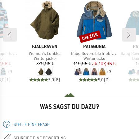
bis 10%
Rabatt
KE
MARKE
MARKE
MA
FJÄLLRÄVEN
PATAGONIA
PA
Artikel
Artikel
Artikel
Hood Twill
Women's Luhkka
Baby Reversible Tribbles Hoody
Baby Reversible
ktgruppe
Produktgruppe
Produktgruppe
Pro
ke
Winterjacke
Winterjacke
Dau
eis
duzierter Preis
Preis
Preis
reduzierter Preis
7,98 €
379,95 €
119,95 €
ab
107,96 €
1
+
9
+
3
5,0
(
1
)
5,0
(
8
)
5,0
(
7
)
WAS SAGST DU DAZU?
STELLE EINE FRAGE
SCHREIBE EINE BEWERTUNG