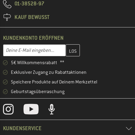
01-38528-97
KAUF BEWUSST
KUNDENKONTO ERÖFFNEN
Gib hier deine E-Mail-Adresse ein und erstelle im nächsten Schri
E-Mail-Adresse
5€ Willkommensrabatt **
Exklusiver Zugang zu Rabattaktionen
Speichere Produkte auf Deinem Merkzettel
Geburtstagsüberraschung
KUNDENSERVICE