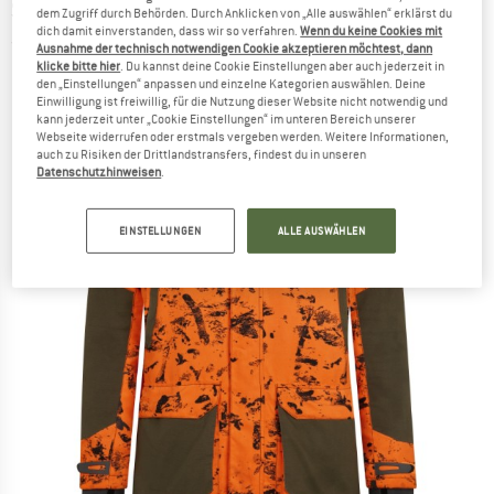
SEELAND
-
Helt Shield Jacket - Winterjacke
dem Zugriff durch Behörden. Durch Anklicken von „Alle auswählen“ erklärst du
dich damit einverstanden, dass wir so verfahren.
Wenn du keine Cookies mit
(0)
Ausnahme der technisch notwendigen Cookie akzeptieren möchtest, dann
klicke bitte hier
. Du kannst deine Cookie Einstellungen aber auch jederzeit in
den „Einstellungen“ anpassen und einzelne Kategorien auswählen. Deine
Einwilligung ist freiwillig, für die Nutzung dieser Website nicht notwendig und
kann jederzeit unter „Cookie Einstellungen“ im unteren Bereich unserer
Webseite widerrufen oder erstmals vergeben werden. Weitere Informationen,
auch zu Risiken der Drittlandstransfers, findest du in unseren
Datenschutzhinweisen
.
EINSTELLUNGEN
ALLE AUSWÄHLEN