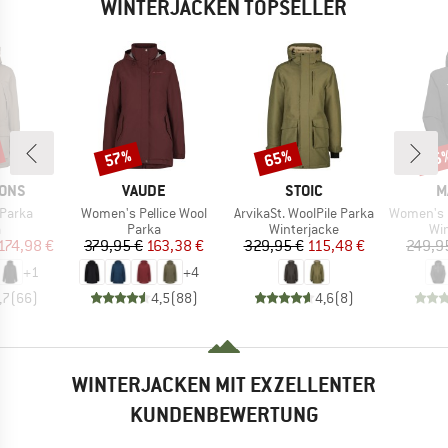
WINTERJACKEN TOPSELLER
57%
65%
45
Rabatt
Rabatt
Raba
MARKE
MARKE
M
SONS
VAUDE
STOIC
M
Artikel
Artikel
Artikel
 Parka
Women's Pellice Wool
ArvikaSt. WoolPile Parka
Women's Linard H
uktgruppe
Produktgruppe
Produktgruppe
Pr
a
Parka
Winterjacke
Wi
eis
duzierter Preis
Preis
reduzierter Preis
Preis
reduzierter Preis
174,98 €
379,95 €
163,38 €
329,95 €
115,48 €
249,9
+
1
+
4
,7
(
66
)
4,5
(
88
)
4,6
(
8
)
WINTERJACKEN MIT EXZELLENTER
KUNDENBEWERTUNG