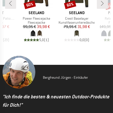
bis
60%
60%
Rabatt
Rabatt
Raba
MARKE
MARKE
MA
ST
SEELAND
SEELAND
PA
Artikel
Artikel
Artike
 Triangle
Power Fleecejacke
Crest Baselayer
Retro
tgruppe
Produktgruppe
Produktgruppe
Pr
Top
Fleecejacke
Kunstfaserunterwäsche
Fl
eis
duzierter Preis
Preis
reduzierter Preis
Preis
reduzierter Preis
3,97 €
99,95 €
39,98 €
79,95 €
31,98 €
149,95 
,9
(
23
)
5,0
(
1
)
0,0
(
0
)
Bergfreund Jürgen - Einkäufer
"Ich finde die besten & neuesten Outdoor-Produkte
für Dich!"