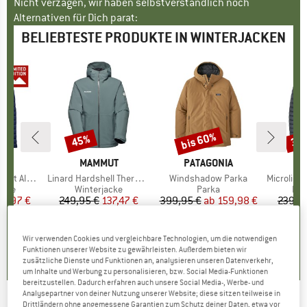
Nicht verzagen, wir haben selbstverständlich noch
Alternativen für Dich parat:
BELIEBTESTE PRODUKTE IN WINTERJACKEN
bis 60%
45%
30
Rabatt
Rabatt
Raba
KE
MARKE
MAMMUT
MARKE
PATAGONIA
ket Exclusive
Artikel
Linard Hardshell Thermo Hooded Jacket
Artikel
Windshadow Parka
Artikel
Microlight Alpi
gruppe
acke
Produktgruppe
Winterjacke
Produktgruppe
Parka
Pro
Dau
eis
duzierter Preis
55,97 €
249,95 €
Preis
reduzierter Preis
137,47 €
399,95 €
ab
Preis
reduzierter Preis
159,98 €
239,9
0,0
(
0
)
4,9
(
12
)
3,5
(
4
)
Wir verwenden Cookies und vergleichbare Technologien, um die notwendigen
Funktionen unserer Website zu gewährleisten. Außerdem bieten wir
zusätzliche Dienste und Funktionen an, analysieren unseren Datenverkehr,
um Inhalte und Werbung zu personalisieren, bzw. Social Media-Funktionen
bereitzustellen. Dadurch erfahren auch unsere Social Media-, Werbe- und
Analysepartner von deiner Nutzung unserer Website; diese sitzen teilweise in
Drittländern ohne angemessene Garantien zum Schutz deiner Daten, etwa vor