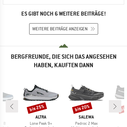
ES GIBT NOCH 6 WEITERE BEITRÄGE!
WEITERE BEITRÄGE ANZEIGEN
BERGFREUNDE, DIE SICH DAS ANGESEHEN
HABEN, KAUFTEN DANN
bis 25%
bis 20%
bis
Rabatt
Rabatt
Raba
KE
MARKE
MARKE
M
A
ALTRA
SALEWA
S
Artikel
Artikel
A
ak 8
Lone Peak 9+
Pedroc 2 Max
R