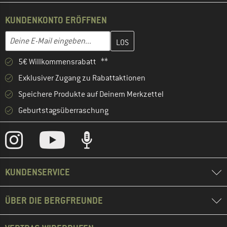
KUNDENKONTO ERÖFFNEN
Gib hier deine E-Mail-Adresse ein und erstelle im nächsten Schri
E-Mail-Adresse
5€ Willkommensrabatt **
Exklusiver Zugang zu Rabattaktionen
Speichere Produkte auf Deinem Merkzettel
Geburtstagsüberraschung
KUNDENSERVICE
ÜBER DIE BERGFREUNDE