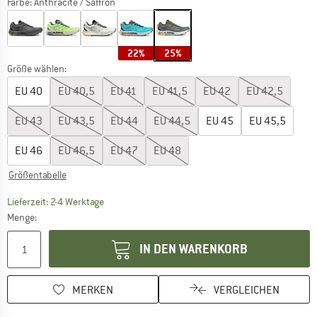
Farbe:
Anthracite / Saffron
22%
25%
Größe wählen:
EU
40
EU
40,5
EU
41
EU
41,5
EU
42
EU
42,5
EU
43
EU
43,5
EU
44
EU
44,5
EU
45
EU
45,5
EU
46
EU
46,5
EU
47
EU
48
Größentabelle
Der Link öffnet sich in einer Infobox und beinhaltet
Lieferzeit: 2-4 Werktage
Menge:
IN DEN WARENKORB
MERKEN
VERGLEICHEN