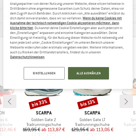
Analysepartner von deiner Nutzung unserer Website; diese sitzen teilweise in
Drittländern ohne angemessene Garantien zum Schutz deiner Daten, etwa vor
dem Zugriff durch Behörden. Durch Anklicken von „Alle auswählen“ erklärst du
MATERIALINFOS & FEATURES
dich damit einverstanden, dass wir so verfahren.
Wenn du keine Cookies mit
Ausnahme der technisch notwendigen Cookie akzeptieren möchtest, dann
klicke bitte hier
. Du kannst deine Cookie Einstellungen aber auch jederzeit in
PRODUKTBESCHREIBUNG
den „Einstellungen“ anpassen und einzelne Kategorien auswählen. Deine
Einwilligung ist freiwillig, für die Nutzung dieser Website nicht notwendig und
kann jederzeit unter „Cookie Einstellungen“ im unteren Bereich unserer
ANDERE BERGFREUNDE SCHAUTEN SICH AUCH
Webseite widerrufen oder erstmals vergeben werden. Weitere Informationen,
auch zu Risiken der Drittlandstransfers, findest du in unseren
AN
Datenschutzhinweisen
.
EINSTELLUNGEN
ALLE AUSWÄHLEN
bis 33%
bis 13%
Rabatt
Rabatt
MARKE
MARKE
M
ON
SCARPA
SCARPA
S
Artikel
Artikel
Art
ss 6
Golden Gate 2
Golden Gate LT
Spi
ppe
Produktgruppe
Produktgruppe
Produk
gschuhe
Trailrunningschuhe
Trailrunningschuhe
Trailr
eis
duzierter Preis
Preis
reduzierter Preis
Preis
reduzierter Preis
112,46 €
169,95 €
ab
113,87 €
129,95 €
ab
113,06 €
1