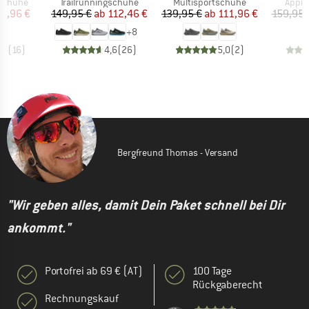
ppe
Produktgruppe
Produktgruppe
Produ
gschuhe
Trailrunningschuhe
Multisportschuhe
Appr
eis
duzierter Preis
Preis
reduzierter Preis
Preis
reduzierter Preis
19,96 €
149,95 €
ab
112,46 €
139,95 €
ab
111,96 €
159,95 
+
8
,5
(
16
)
4,6
(
26
)
5,0
(
2
)
Bergfreund Thomas - Versand
"Wir geben alles, damit Dein Paket schnell bei Dir
ankommt."
Portofrei ab 69 € (AT)
100 Tage
Rückgaberecht
Rechnungskauf