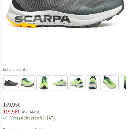
Detailansichten
Ursprünglicher Preis :
Preis:
159,95
€
119,96
€
inkl. MwSt.
Österreich. Informationen zu den Versa
Versandkostenfrei
(AT)