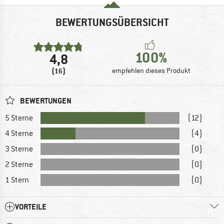
BEWERTUNGSÜBERSICHT
100%
4,8
(16)
empfehlen dieses Produkt
BEWERTUNGEN
5 Sterne
(12)
4 Sterne
(4)
3 Sterne
(0)
2 Sterne
(0)
1 Stern
(0)
VORTEILE