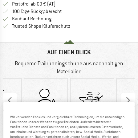
Finde mehr Informationen zu den Versand
Portofrei ab 69 € (AT)
Gehe hier zu den Rückgabe-Richtlinie
100 Tage Rückgaberecht
Finde die Zahlungs-Infos hier! Öffnet sich 
Kauf auf Rechnung
Finde alle Infos hier!
Trusted Shops Käuferschutz
AUF EINEN BLICK
Bequeme Trailrunningschuhe aus nachhaltigen
Materialien
Wir verwenden Cookies und vergleichbare Technologien, um die notwendigen
Funktionen unserer Website zu gewährleisten. Außerdem bieten wir
0 g
100%
Kunden sagen:
Synt
zusätzliche Dienste und Funktionen an, analysieren unseren Datenverkehr,
um Inhalte und Werbung zu personalisieren, bzw. Social Media-Funktionen
Weiterempfehlung
leicht
bereitzustellen. Dadurch erfahren auch unsere Social Media-, Werbe- und