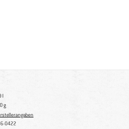
 l
0 g
rstellerangaben
6-0422