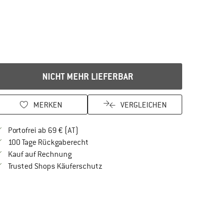
NICHT MEHR LIEFERBAR
MERKEN
VERGLEICHEN
Finde mehr Informationen zu den Versandkos
Portofrei ab 69 € (AT)
Gehe hier zu den Rückgabe-Richtlinien Öf
100 Tage Rückgaberecht
Finde die Zahlungs-Infos hier! Öffnet sich in 
Kauf auf Rechnung
Finde alle Infos hier!
Trusted Shops Käuferschutz