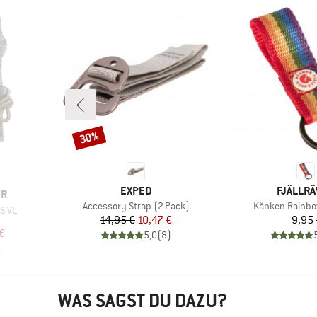
30%
Rabatt
MARKE
MARKE
EXPED
FJÄLLR
ER
Artikel
Artikel
Accessory Strap (2-Pack)
Kånken Rainbo
 S VL
Preis
reduzierter Preis
Pr
14,95 €
10,47 €
9,95 
uppe
rter Preis
€
5,0
(
8
)
)
WAS SAGST DU DAZU?