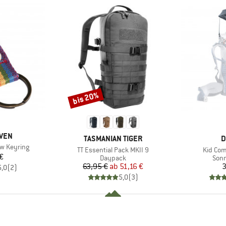
bis 20%
Rabatt
ÄVEN
MARKE
M
TASMANIAN TIGER
D
w Keyring
Artikel
Artikel
TT Essential Pack MKII 9
Kid Com
eis
€
Produktgruppe
Prod
Daypack
Son
Preis
reduzierter Preis
63,95 €
ab
51,16 €
3
5,0
(
2
)
5,0
(
3
)