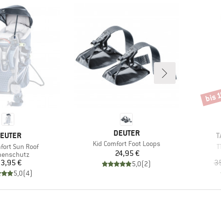
bis 
Rabat
MARKE
DEUTER
ARKE
M
EUTER
T
Artikel
Kid Comfort Foot Loops
A
fort Sun Roof
T
Preis
24,95 €
uktgruppe
nenschutz
Preis
3,95 €
3
5,0
(
2
)
5,0
(
4
)