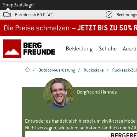
Zum
Shop
Basislager
Portofrei ab 69 € (AT)
Rechnungs
Jetzt bis zu 50% Rabatt im Sommer Sale
Bekleidung
Schuhe
Ausrü
Startseite
/
Outdoor-Ausrüstung
/
Rucksäcke
/
Rucksack-Zu
Bergfreund Hannes
Entweder es handelt sich hierbei um ein älteres Mode
Nicht verzagen, wir haben selbstverständlich noch Alte
BERGFREU