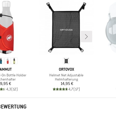
ARKE
MARKE
AMMUT
ORTOVOX
Artikel
-On Bottle Holder
Helmet Net Adjustable
uktgruppe
Produktgruppe
chenhalter
Helmhalterung
Preis
Preis
9,95 €
14,95 €
4,3
(
12
)
4,7
(
17
)
NBEWERTUNG