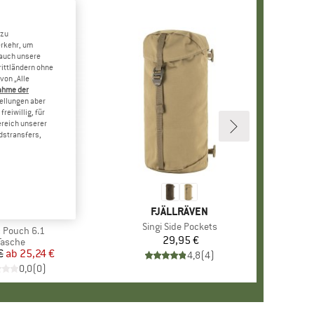
 zu
erkehr, um
 auch unsere
rittländern ohne
von „Alle
ahme der
tellungen aber
reiwillig, für
ereich unserer
dstransfers,
MARKE
FJÄLLRÄVEN
E
NIAN TIGER
Artikel
Singi Side Pockets
l
c Pouch 6.1
29,95 €
Preis
Produktgruppe
Tasche
€
ab
Preis
reduzierter Preis
25,24 €
4,8
(
4
)
0,0
(
0
)