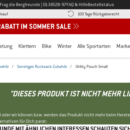
Ruf uns an unter
Frag die Bergfreunde
|
01-38528-97
FAQ & Hilfe
Bestellstatus
Finde die Zahlungs-Infos hier! Öffnet sich in einer Infobox
Gehe h
kauf
100 Tage Rückgaberecht
stung
Klettern
Bike
Winter
Alle Sportarten
Mark
behör
/
Sonstiges Rucksack-Zubehör
/
Utility Pouch Small
"DIESES PRODUKT IST NICHT MEHR L
ll oder wir können bzw. werden das Produkt nicht mehr beim Herste
rnativen für Dich parat:
NDE MIT ÄHNLICHEN INTERESSEN SCHAUTEN SIC