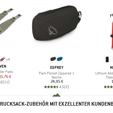
+
4
ÄVEN
MARKE
M
OSPREY
M
der Pads
Artikel
Artikel
Pack Pocket Zippered 1
Lithium Add
eis
duzierter Preis
15,76 €
Produktgruppe
Prod
Tasche
Flas
Preis
24,95 €
1
,6
(
11
)
4,5
(
2
)
 RUCKSACK-ZUBEHÖR MIT EXZELLENTER KUNDE