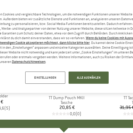
n Cookies und vergleichbare Technologien, um die notwendigen Funktionen unserer Website
n. Außerdem bieten wir zusätzliche Dienste und Funktionen an, analysieren unseren Datenv
Werbung zu personalisieren, bzw. Social Media-Funktionen bereitzustellen. Dadurch erfahren
, Werbe- und Analysepartner von deiner Nutzung unserer Website; diese sitzen teilweise in D
Garantien zum Schutz deiner Daten, etwa vor dem Zugriff durch Behörden. Durch Anklicken 
rklärst du dich damit einverstanden, dass wir so verfahren.
Wenn du keine Cookies mit Ausn
twendigen Cookie akzeptieren möchtest, dann klicke bitte hier
. Du kannst deine Cookie Eins
t in den „Einstellungen“ anpassen und einzelne Kategorien auswählen. Deine Einwilligung ist f
dieser Website nicht notwendig und kann jederzeit unter „Cookie Einstellungen“ im unteren B
errufen oder erstmals vergeben werden. Weitere Informationen, auch zu Risiken der Drittlan
n unseren
Datenschutzhinweisen
.
bis 21%
Rabatt
EINSTELLUNGEN
ALLE AUSWÄHLEN
E
ER
MARKE
TASMANIAN TIGER
MARK
TASMA
older
Artikel
TT Dump Pouch MKII
Artike
TT Ta
 €
eis
Produktgruppe
Tasche
20,85 €
Preis
31,95 
4,6
(
5
)
0,0
(
0
)