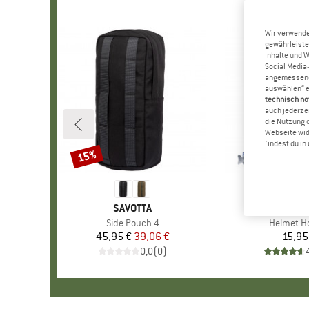
Wir verwende
gewährleiste
Inhalte und 
Social Media-
angemessene 
auswählen“ e
technisch no
auch jederzei
die Nutzung 
Webseite wid
findest du i
15%
Rabatt
MARKE
SAVOTTA
MARK
DEUT
Artikel
Side Pouch 4
Artikel
Helmet H
45,95 €
Preis
reduzierter Preis
39,06 €
15,95
Pr
0,0
(
0
)