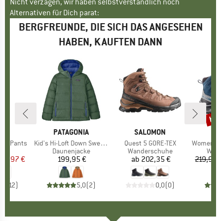
Nicht verzagen, wir haben selbstverständlich noch
Alternativen für Dich parat:
BERGFREUNDE, DIE SICH DAS ANGESEHEN
HABEN, KAUFTEN DANN
bis
Raba
E
UT
MARKE
PATAGONIA
MARKE
SALOMON
M
S
 Off Pants
Artikel
Kid's Hi-Loft Down Sweater Hoody
Artikel
Quest 5 GORE-TEX
Artikel
Women's Qu
gruppe
Hose
Produktgruppe
Daunenjacke
Produktgruppe
Wanderschuhe
Prod
Wan
eis
duzierter Preis
83,97 €
199,95 €
Preis
ab
202,35 €
Preis
219,95 
,7
(
12
)
5,0
(
2
)
0,0
(
0
)