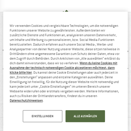
AUF EINEN BLICK
Wir verwenden Cookies und vergleichbare Technologien, um die notwendigen
Funktionen unserer Website zu gewährleisten. Außerdem bieten wir
Stabiler Trekkingschuh mit Gore-Tex
zusätzliche Dienste und Funktionen an, analysieren unseren Datenverkehr,
um Inhalte und Werbung zu personalisieren, bzw. Social Media-Funktionen
bereitzustellen. Dadurch erfahren auch unsere Social Media-, Werbe- und
Analysepartner von deiner Nutzung unserer Website; diese sitzen teilweise in
Drittländern ohne angemessene Garantien zum Schutz deiner Daten, etwa vor
dem Zugriff durch Behörden. Durch Anklicken von „Alle auswählen“ erklärst du
dich damit einverstanden, dass wir so verfahren.
Wenn du keine Cookies mit
Ausnahme der technisch notwendigen Cookie akzeptieren möchtest, dann
klicke bitte hier
. Du kannst deine Cookie Einstellungen aber auch jederzeit in
den „Einstellungen“ anpassen und einzelne Kategorien auswählen. Deine
Einwilligung ist freiwillig, für die Nutzung dieser Website nicht notwendig und
0 g
GORE-TEX
wasserdicht
Le
kann jederzeit unter „Cookie Einstellungen“ im unteren Bereich unserer
Webseite widerrufen oder erstmals vergeben werden. Weitere Informationen,
auch zu Risiken der Drittlandstransfers, findest du in unseren
Datenschutzhinweisen
.
MATERIALINFOS & FEATURES
EINSTELLUNGEN
ALLE AUSWÄHLEN
PRODUKTBESCHREIBUNG