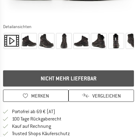
Detailansichten
NICHT MEHR LIEFERBAR
MERKEN
VERGLEICHEN
Finde mehr Informationen zu den Versand
Portofrei ab 69 € (AT)
Gehe hier zu den Rückgabe-Richtlinie
100 Tage Rückgaberecht
Finde die Zahlungs-Infos hier! Öffnet sich 
Kauf auf Rechnung
Finde alle Infos hier!
Trusted Shops Käuferschutz