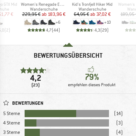
Artikel
Artikel
Artikel
o GTX Mid
Women's Renegade Evo GTX Mid
Kid's Tronfjell Hiker Mid
Women's Cl
ruppe
Produktgruppe
Produktgruppe
Prod
huhe
Wanderschuhe
Wanderschuhe
Wan
eis
duzierter Preis
Preis
reduzierter Preis
Preis
reduzierter Preis
51,77 €
229,95 €
ab
183,96 €
64,95 €
ab
37,02 €
189,95 
+
6
+
10
5,0
(
2
)
4,7
(
44
)
4,3
(
29
)
BEWERTUNGSÜBERSICHT
79%
4,2
(23)
empfehlen dieses Produkt
BEWERTUNGEN
5 Sterne
(14)
4 Sterne
(3)
3 Sterne
(4)