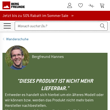
Zum Kundenkonto
Zum 
Zum Merkzettel.
Zum Produk
Jetzt bis zu 50% Rabatt im Sommer Sale
Jetzt bis zu 50% Rabatt im Sommer Sale »
Wanderschuhe
Bergfreund Hannes
"DIESES PRODUKT IST NICHT MEHR
LIEFERBAR."
Entweder es handelt sich hierbei um ein älteres Modell oder
wir können bzw. werden das Produkt nicht mehr beim
Hersteller nachbestellen.