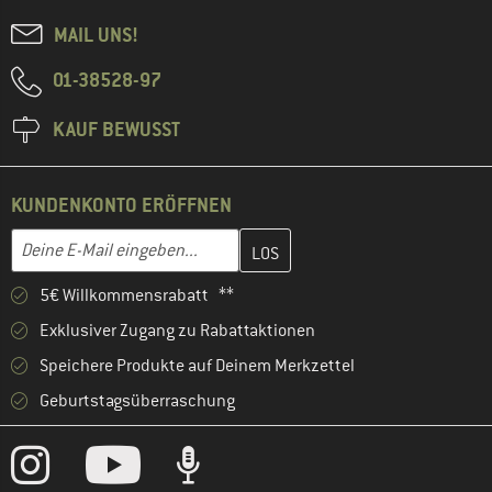
MAIL UNS!
01-38528-97
KAUF BEWUSST
KUNDENKONTO ERÖFFNEN
Gib hier deine E-Mail-Adresse ein und erstelle im nächsten Schri
E-Mail-Adresse
5€ Willkommensrabatt **
Exklusiver Zugang zu Rabattaktionen
Speichere Produkte auf Deinem Merkzettel
Geburtstagsüberraschung