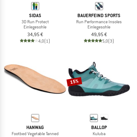
SIDAS
BAUERFEIND SPORTS
3D Run Protect
Run Performance Insoles
Einlegesohle
Einlegesohle
34,95 €
49,95 €
4,0
(1)
5,0
(3)
15%
HANWAG
BALLOP
Footbed Vegetable Tanned
Kuluba