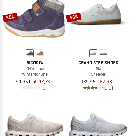
55%
55%
RICOSTA
GRAND STEP SHOES
Kid's Luan
Rio
Winterschuhe
Sneaker
94,95 €
ab 42,73 €
139,95 €
62,98 €
(0)
4,0
(2)