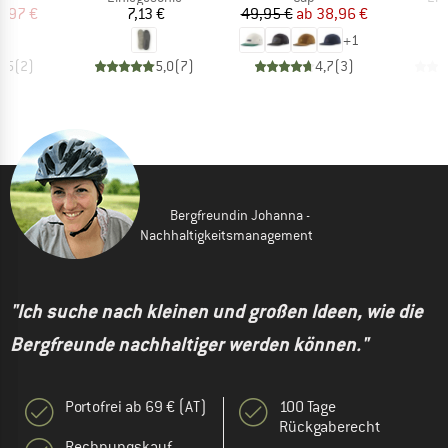
eis
duzierter Preis
Preis
Preis
reduzierter Preis
5,97 €
7,13 €
49,95 €
ab
38,96 €
+
1
4,5
(
2
)
5,0
(
7
)
4,7
(
3
)
Bergfreundin Johanna -
Nachhaltigkeitsmanagement
"Ich suche nach kleinen und großen Ideen, wie die
Bergfreunde nachhaltiger werden können."
Portofrei ab 69 € (AT)
100 Tage
Rückgaberecht
Rechnungskauf