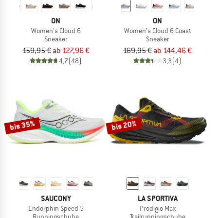
ON
ON
Women's Cloud 6
Women's Cloud 6 Coast
Sneaker
Sneaker
159,95 €
ab 127,96 €
169,95 €
ab 144,46 €
4,7
(48)
3,3
(4)
bis 35%
bis 20%
SAUCONY
LA SPORTIVA
Endorphin Speed 5
Prodigio Max
Runningschuhe
Trailrunningschuhe