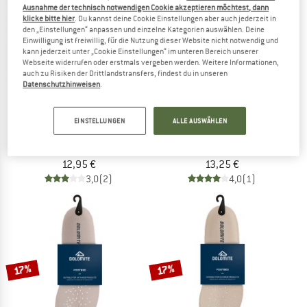
Ausnahme der technisch notwendigen Cookie akzeptieren möchtest, dann
klicke bitte hier
. Du kannst deine Cookie Einstellungen aber auch jederzeit in
den „Einstellungen“ anpassen und einzelne Kategorien auswählen. Deine
Einwilligung ist freiwillig, für die Nutzung dieser Website nicht notwendig und
kann jederzeit unter „Cookie Einstellungen“ im unteren Bereich unserer
Webseite widerrufen oder erstmals vergeben werden. Weitere Informationen,
auch zu Risiken der Drittlandstransfers, findest du in unseren
Datenschutzhinweisen
.
SIDAS
LA SPORTIVA
EINSTELLUNGEN
ALLE AUSWÄHLEN
Impact Reducer Dualfoam
La Sportiva Mountain Insoles 39OA
Einlegesohle
Einlegesohle
12,95 €
13,25 €
3,0
(2)
4,0
(1)
17%
17%