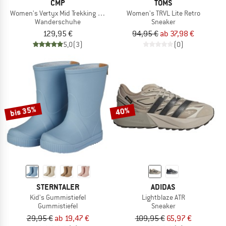
CMP
TOMS
Women's Vertyx Mid Trekking Shoes WP
Women's TRVL Lite Retro
Wanderschuhe
Sneaker
129,95 €
94,95 €
ab 37,98 €
5,0
(3)
(0)
bis 35%
40%
STERNTALER
ADIDAS
Kid's Gummistiefel
Lightblaze ATR
Gummistiefel
Sneaker
29,95 €
ab 19,47 €
109,95 €
65,97 €