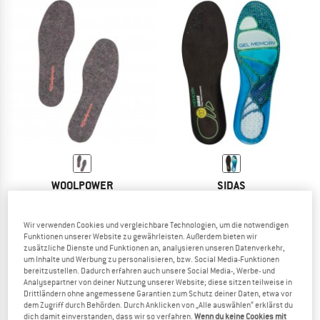
WOOLPOWER
SIDAS
Kid's Felt Insoles
Cushioning Gel Memory
Einlegesohle
Einlegesohle
Wir verwenden Cookies und vergleichbare Technologien, um die notwendigen
7,90 €
21,95 €
Funktionen unserer Website zu gewährleisten. Außerdem bieten wir
5,0
(11)
4,0
(1)
zusätzliche Dienste und Funktionen an, analysieren unseren Datenverkehr,
um Inhalte und Werbung zu personalisieren, bzw. Social Media-Funktionen
bereitzustellen. Dadurch erfahren auch unsere Social Media-, Werbe- und
Analysepartner von deiner Nutzung unserer Website; diese sitzen teilweise in
Drittländern ohne angemessene Garantien zum Schutz deiner Daten, etwa vor
dem Zugriff durch Behörden. Durch Anklicken von „Alle auswählen“ erklärst du
dich damit einverstanden, dass wir so verfahren.
Wenn du keine Cookies mit