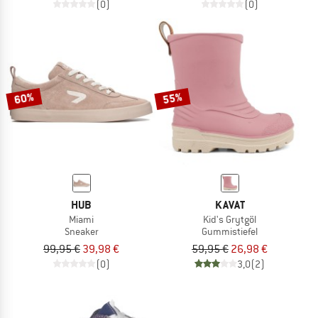
(0)
(0)
60%
55%
HUB
KAVAT
Miami
Kid's Grytgöl
Sneaker
Gummistiefel
99,95 €
39,98 €
59,95 €
26,98 €
(0)
3,0
(2)