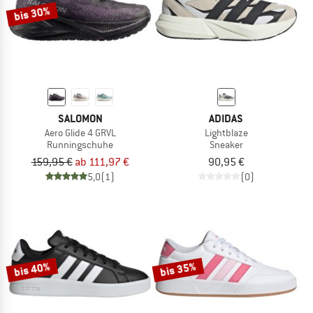
bis 30%
SALOMON
ADIDAS
Aero Glide 4 GRVL
Lightblaze
Runningschuhe
Sneaker
159,95 €
ab 111,97 €
90,95 €
5,0
(1)
(0)
bis 40%
bis 35%