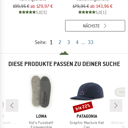
199,95 €
ab 129,97 €
179,95 €
ab 143,96 €
5,0
(3)
5,0
(1)
NÄCHSTE
1
Seite:
2
3
4
...
33
DIESE PRODUKTE PASSEN ZU DEINER SUCHE
bis 22%
Rabatt
E
MARKE
MARKE
DO
LOWA
PATAGONIA
Artikel
Artikel
Artikel
 Tankini Set
Kid's Fussbett
Graphic Maclure Hat
Women's Fuss
ktgruppe
Produktgruppe
Produktgruppe
Pro
i
Einlegesohle
Cap
Ein