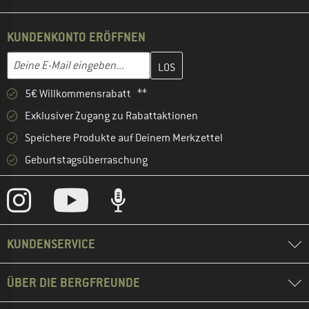
KUNDENKONTO ERÖFFNEN
Gib hier deine E-Mail-Adresse ein und erstelle im nächsten Schri
E-Mail-Adresse
5€ Willkommensrabatt **
Exklusiver Zugang zu Rabattaktionen
Speichere Produkte auf Deinem Merkzettel
Geburtstagsüberraschung
KUNDENSERVICE
ÜBER DIE BERGFREUNDE