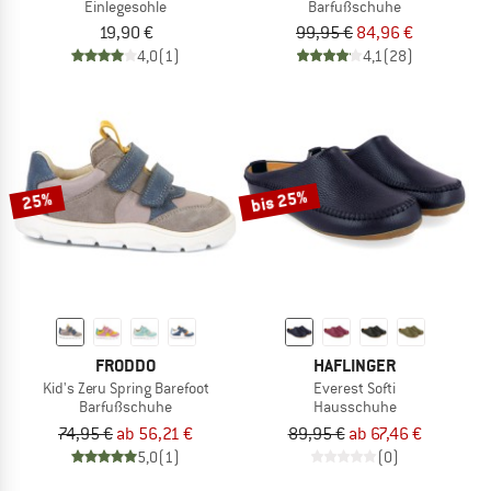
Einlegesohle
Barfußschuhe
19,90 €
99,95 €
84,96 €
4,0
(1)
4,1
(28)
bis 25%
25%
FRODDO
HAFLINGER
Kid's Zeru Spring Barefoot
Everest Softi
Barfußschuhe
Hausschuhe
74,95 €
ab 56,21 €
89,95 €
ab 67,46 €
5,0
(1)
(0)