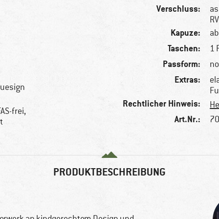
Verschluss:
as
R
Kapuze:
a
Taschen:
1 
Passform:
no
Extras:
el
luesign
Fu
Rechtlicher Hinweis:
He
AS-frei,
Art.Nr.:
70
t
PRODUKTBESCHREIBUNG
sterwerk an kindgerechtem Design und