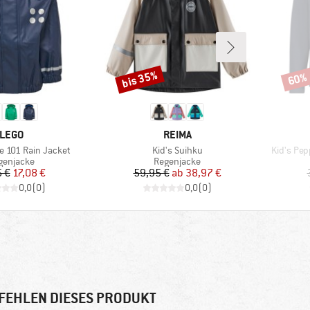
bis 35%
60%
Rabatt
Rabat
MARKE
MARKE
LEGO
REIMA
Artikel
Artikel
ce 101 Rain Jacket
Kid's Suihku
Kid's Pe
oduktgruppe
Produktgruppe
genjacke
Regenjacke
Preis
reduzierter Preis
Preis
reduzierter Preis
5 €
17,08 €
59,95 €
ab
38,97 €
0,0
(
0
)
0,0
(
0
)
FEHLEN DIESES PRODUKT