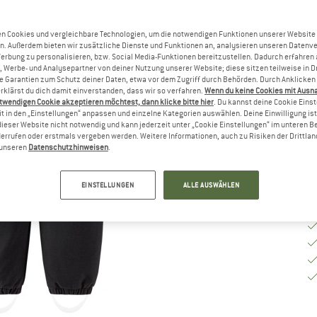
Gr
n Cookies und vergleichbare Technologien, um die notwendigen Funktionen unserer Website
n. Außerdem bieten wir zusätzliche Dienste und Funktionen an, analysieren unseren Datenv
Werbung zu personalisieren, bzw. Social Media-Funktionen bereitzustellen. Dadurch erfahren
, Werbe- und Analysepartner von deiner Nutzung unserer Website; diese sitzen teilweise in D
G
Garantien zum Schutz deiner Daten, etwa vor dem Zugriff durch Behörden. Durch Anklicken 
rklärst du dich damit einverstanden, dass wir so verfahren.
Wenn du keine Cookies mit Ausn
Li
twendigen Cookie akzeptieren möchtest, dann klicke bitte hier
. Du kannst deine Cookie Eins
t in den „Einstellungen“ anpassen und einzelne Kategorien auswählen. Deine Einwilligung ist f
M
dieser Website nicht notwendig und kann jederzeit unter „Cookie Einstellungen“ im unteren B
errufen oder erstmals vergeben werden. Weitere Informationen, auch zu Risiken der Drittlan
n unseren
Datenschutzhinweisen
.
EINSTELLUNGEN
ALLE AUSWÄHLEN