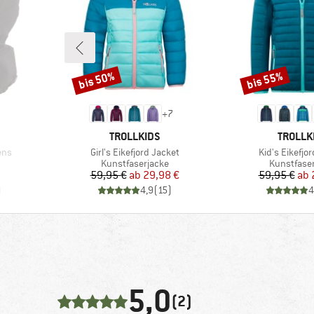
bis 50%
bis 55%
Rabatt
Rabatt
+
7
MARKE
MARKE
TROLLKIDS
TROLLK
Artikel
Artikel
ens
Girl's Eikefjord Jacket
Kid's Eikefjo
e
Produktgruppe
Produktgr
Kunstfaserjacke
Kunstfase
rter Preis
Preis
reduzierter Preis
Pr
re
59,95 €
ab
29,98 €
59,95 €
ab
)
4,9
(
15
)
4
5,0
(2)