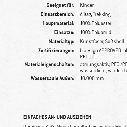
Geeignet für:
Kinder
Einsatzbereich:
Alltag, Trekking
Hauptmaterial:
100% Polyester
Einsätze:
100% Polyamid
Materialtyp:
Kunstfaser, Softshell
Zertifizierungen:
bluesign APPROVED, b
PRODUCT
Materialeigenschaften:
atmungsaktiv, PFC-/PF
wasserdicht, winddich
Wassersäule Außen:
10.000 mm
EINFACHES AN- UND AUSZIEHEN
Der Reima Kid's Mjosa Overall ist ein wahres Mei