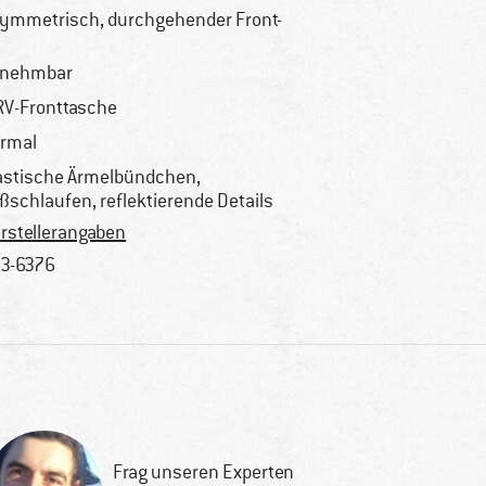
ymmetrisch, durchgehender Front-
V
bnehmbar
RV-Fronttasche
rmal
astische Ärmelbündchen,
ßschlaufen, reflektierende Details
rstellerangaben
3-6376
Frag unseren Experten