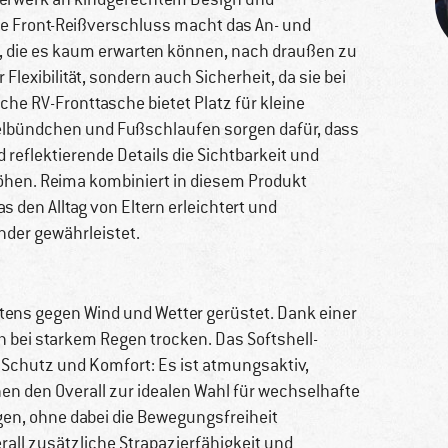
e Front-Reißverschluss macht das An- und
n, die es kaum erwarten können, nach draußen zu
lexibilität, sondern auch Sicherheit, da sie bei
che RV-Fronttasche bietet Platz für kleine
melbündchen und Fußschlaufen sorgen dafür, dass
d reflektierende Details die Sichtbarkeit und
höhen. Reima kombiniert in diesem Produkt
 den Alltag von Eltern erleichtert und
inder gewährleistet.
stens gegen Wind und Wetter gerüstet. Dank einer
 bei starkem Regen trocken. Das Softshell-
n Schutz und Komfort: Es ist atmungsaktiv,
en den Overall zur idealen Wahl für wechselhafte
en, ohne dabei die Bewegungsfreiheit
all zusätzliche Strapazierfähigkeit und