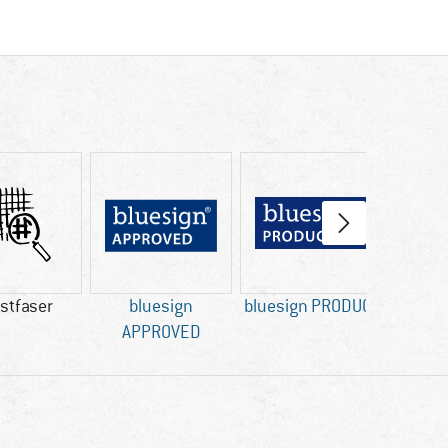
stfaser
bluesign
bluesign PRODUCT
APPROVED
Weiter