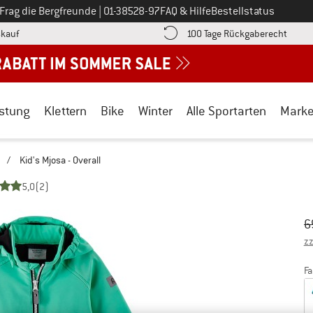
Ruf uns an unter
Frag die Bergfreunde
|
01-38528-97
FAQ & Hilfe
Bestellstatus
Finde die Zahlungs-Infos hier! Öffnet sich in einer Infobox
Gehe h
kauf
100 Tage Rückgaberecht
stung
Klettern
Bike
Winter
Alle Sportarten
Mark
/
Kid's Mjosa - Overall
5,0
(2)
Ur
Pr
6
zz
Fa