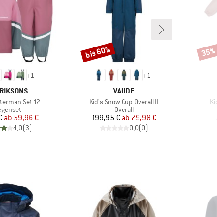
bis 60%
35%
Rabatt
Rabat
+
1
+
1
RKE
MARKE
RIKSONS
VAUDE
Artikel
Art
aterman Set 12
Kid's Snow Cup Overall II
Ki
roduktgruppe
Produktgruppe
egenset
Overall
Preis
reduzierter Preis
Preis
reduzierter Preis
€
ab
59,96 €
199,95 €
ab
79,98 €
4,0
(
3
)
0,0
(
0
)