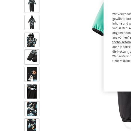
Wir verwende
gewährleiste
Inhalte und 
Social Media-
angemessene 
auswählen“ e
technisch no
auch jederzei
die Nutzung 
Webseite wid
findest du i