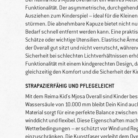
Funktionalität. Der asymmetrische, durchgehend
Ausziehen zum Kinderspiel – ideal für die Kleine
stürmen. Die abnehmbare Kapuze bietet nicht nur F
Bedarf schnell entfernt werden kann. Eine praktis
Schätze oder wichtige Utensilien. Elastische Är
der Overall gut sitzt und nicht verrutscht, währen
Sicherheit bei schlechten Lichtverhältnissen er
Funktionalität mit einem kindgerechten Design, das
gleichzeitig den Komfort und die Sicherheit der K
STRAPAZIERFÄHIG UND PFLEGELEICHT
Mit dem Reima Kid's Mjosa Overall sind Kinder be
Wassersäule von 10.000 mm bleibt Dein Kind auch
Material sorgt für eine perfekte Balance zwische
winddicht und flexibel. Diese Eigenschaften mach
Wetterbedingungen – er schützt vor Wind und Reg
einzuschränken. Die Kunstfaser verleiht dem Over