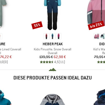
bis 25%
55%
Rabatt
Rabatt
MARKE
MA
TURE
HEBER PEAK
DID
Artikel
Artikel
e Lined Coverall
Kids PinusHe. Snow Overall
Kid's W
ktgruppe
Produktgruppe
P
l
Overall
R
eis
duzierter Preis
Preis
reduzierter Preis
74,22 €
139,95 €
62,98 €
79,95 
0,0
(
0
)
4,5
(
11
)
DIESE PRODUKTE PASSEN IDEAL DAZU