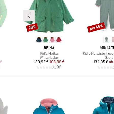
bis 45%
20%
Rabatt
Rabatt
MARKE
MARKE
REIMA
MINI A 
Artikel
Artikel
Kid's Mutka
Kid's Matwisto Fleec
e
Produktgruppe
Produ
Winterjacke
Overal
rter Preis
Preis
reduzierter Preis
Pr
re
 €
129,95 €
103,96 €
134,95 €
ab
)
0,0
(
0
)