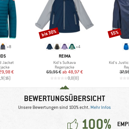
bis 30%
55%
Rabatt
Rabatt
+
8
+
4
MARKE
IDS
REIMA
Artikel
Artikel
rd Jacket
Kid's Sulkava
Kid's Justi
uppe
Produktgruppe
Pr
rjacke
Regenjacke
Re
eis
duzierter Preis
Preis
reduzierter Preis
29,98 €
69,95 €
ab
48,97 €
37,9
,9
(
16
)
0,0
(
0
)
BEWERTUNGSÜBERSICHT
Unsere Bewertungen sind 100% echt.
Mehr Infos
100%
EMP