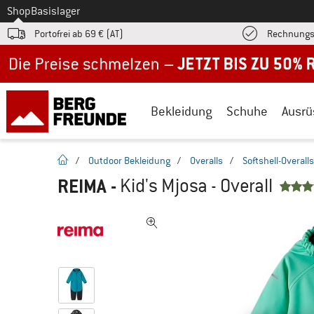
Zum
Shop
Basislager
Portofrei ab 69 € (AT)
Rechnungs
Jetzt bis zu 50% Rabatt im Sommer Sale
Bekleidung
Schuhe
Ausrü
Startseite
/
Outdoor Bekleidung
/
Overalls
/
Softshell-Overalls
REIMA
-
Kid's Mjosa - Overall