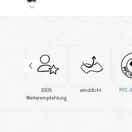
n PRODUCT
100%
winddicht
PFC-/
Weiterempfehlung