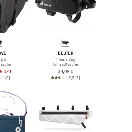
AVE
DEUTER
rg S
Phone Bag
tasche
Fahrradtasche
5,02 €
39,95 €
(0)
2,7
(3)