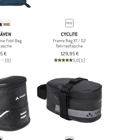
RÄVEN
CYCLITE
ame Fold Bag
Frame Bag XT / 02
tasche
Fahrradtasche
5 €
129,95 €
(0)
5,0
(1)