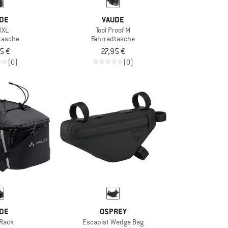
DE
VAUDE
 XXL
Tool Proof M
tasche
Fahrradtasche
5 €
27,95 €
(0)
(0)
DE
OSPREY
 Rack
Escapist Wedge Bag