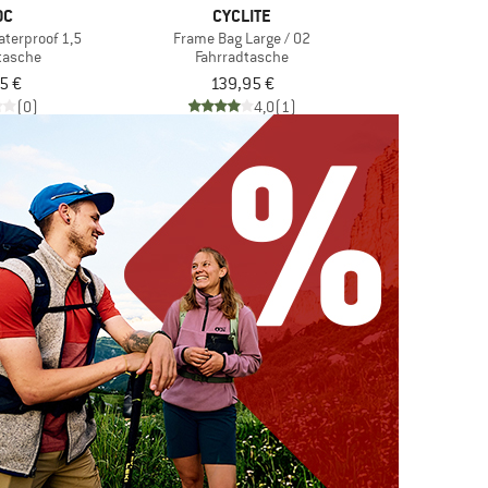
OC
CYCLITE
terproof 1,5
Frame Bag Large / 02
tasche
Fahrradtasche
5 €
139,95 €
(0)
4,0
(1)