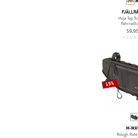
FJÄLLR
Hoja Top T
Fahrradt
59,95
15%
M-WA
Rough Ride 