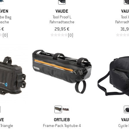
ÄVEN
VAUDE
VAU
ube Bag
Tool Proof L
Tool
asche
Fahrradtasche
Fahrrad
 €
29,95 €
31,9
(0)
(0)
VE
ORTLIEB
VAU
Triangle
Frame-Pack Toptube 4
Cycle