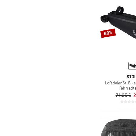
60%
STOI
LofsdalenSt. Bik
Fahrradt
74,95 €
2