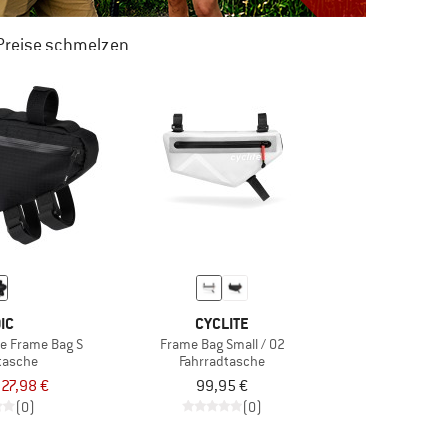
 Preise schmelzen
 ZU 50% RABATT
M SOMMER SALE
IC
CYCLITE
ke Frame Bag S
Frame Bag Small / 02
tasche
Fahrradtasche
27,98 €
99,95 €
(0)
(0)