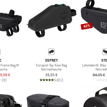
42%
C
OSPREY
STO
e Frame Bag M
Escapist Top Tube Bag
LofsdalenSt. Bike
asche
Fahrradtasche
Fahrrad
9,98 €
39,95 €
84,95 €
(0)
5,0
(1)