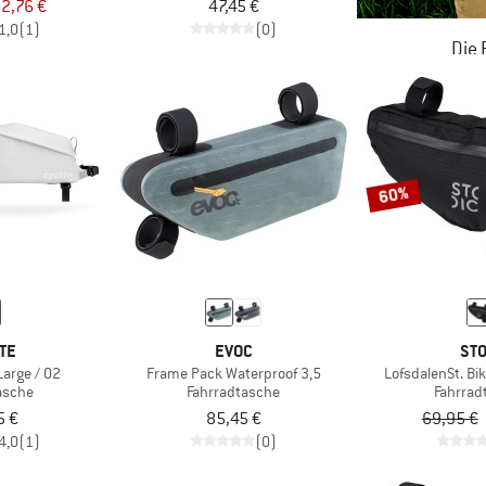
2,76 €
47,45 €
1,0
(1)
(0)
Die
JETZT BIS
ZU
60%
TE
EVOC
STO
Large / 02
Frame Pack Waterproof 3,5
LofsdalenSt. Bi
asche
Fahrradtasche
Fahrrad
5 €
85,45 €
69,95 €
4,0
(1)
(0)