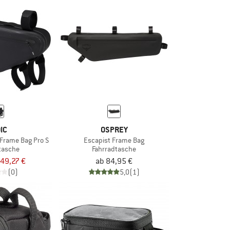
IC
OSPREY
 Frame Bag Pro S
Escapist Frame Bag
tasche
Fahrradtasche
49,27 €
ab 84,95 €
(0)
5,0
(1)