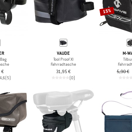
15%
ER
VAUDE
M-W
 Bag
Tool Proof Xl
Tilbu
asche
Fahrradtasche
Fahrrad
 €
31,95 €
5,90 €
4,6
(5)
(0)