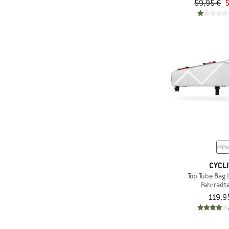
59,95 €
5
(24)
Vaude
CYCLI
Top Tube Bag 
Fahrradt
119,9