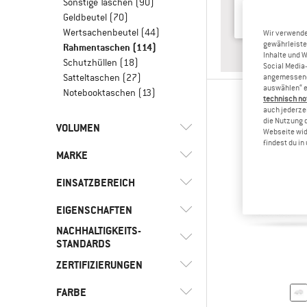
Sonstige Taschen
(90)
Geldbeutel
(70)
Wertsachenbeutel
(44)
Wir verwende
gewährleiste
Rahmentaschen
(114)
ANTWO
RUCKS
Inhalte und 
Schutzhüllen
(18)
Social Media-
Satteltaschen
(27)
angemessene 
auswählen“ e
Notebooktaschen
(13)
technisch no
auch jederzei
die Nutzung 
VOLUMEN
Webseite wid
findest du i
MARKE
l
(91)
< 8
l
(4)
8 - 15
EINSATZBEREICH
EIGENSCHAFTEN
(8)
Alltag
NACHHALTIGKEITS-
(113)
Bike
(1)
AEVOR
Beschichtetes
STANDARDS
(13)
Außenmaterial
(79)
Bikepacking
(1)
Camelbak
ZERTIFIZIERUNGEN
Trusted by
(7)
Frontzugriff
(58)
Bike to Work
(2)
Chrome
(3)
Bergfreunde
FARBE
Wähle alle aus
(29)
PFC-/PFAS-frei
(14)
Freizeit
(14)
Cyclite
(5)
Materialien