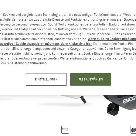
n Cookies und vergleichbare Technologien, um die notwendigen Funktionen unserer Website
n. Außerdem bieten wir zusätzliche Dienste und Funktionen an, analysieren unseren Datenv
RT
EIN RUCKSACK EIGNET SICH BESONDERS GUT FÜR KURZE FAHRT
ANTWORT
EINE SATTELTASCHE BIETE
ANTWORT
ACK
SATTELTASCHEN
RAHMEN
Werbung zu personalisieren, bzw. Social Media-Funktionen bereitzustellen. Dadurch erfahren
, Werbe- und Analysepartner von deiner Nutzung unserer Website; diese sitzen teilweise in D
Garantien zum Schutz deiner Daten, etwa vor dem Zugriff durch Behörden. Durch Anklicken 
rklärst du dich damit einverstanden, dass wir so verfahren.
Wenn du keine Cookies mit Ausn
twendigen Cookie akzeptieren möchtest, dann klicke bitte hier
. Du kannst deine Cookie Eins
t in den „Einstellungen“ anpassen und einzelne Kategorien auswählen. Deine Einwilligung ist f
dieser Website nicht notwendig und kann jederzeit unter „Cookie Einstellungen“ im unteren B
errufen oder erstmals vergeben werden. Weitere Informationen, auch zu Risiken der Drittlan
n unseren
Datenschutzhinweisen
.
EINSTELLUNGEN
ALLE AUSWÄHLEN