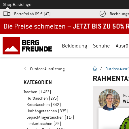
Zum
Shop
Basislager
Portofrei ab 69 € (AT)
Rechnungs
Jetzt bis zu 50% Rabatt im Sommer Sale
Bekleidung
Schuhe
Ausrü
Startseite
Outdoor-Ausrüstung
/
Outdoor-Ausr
RAHMENT
KATEGORIEN
Taschen
(1.453)
Ruc
Hüfttaschen
(275)
WE
Reisetaschen
(342)
Umhängetaschen
(335)
Gepäckträgertaschen
(117)
Lenkertaschen
(79)