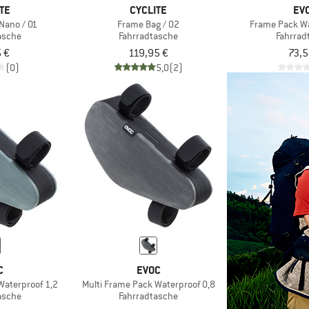
TE
CYCLITE
EV
Nano / 01
Frame Bag / 02
Frame Pack Wa
asche
Fahrradtasche
Fahrrad
 €
119,95 €
73,5
(0)
5,0
(2)
C
EVOC
Waterproof 1,2
Multi Frame Pack Waterproof 0,8
asche
Fahrradtasche