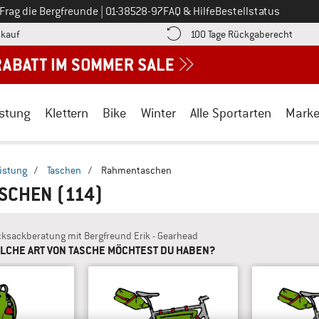
Ruf uns an unter
Frag die Bergfreunde
|
01-38528-97
FAQ & Hilfe
Bestellstatus
Finde die Zahlungs-Infos hier! Öffnet sich in einer Infobox
Gehe h
kauf
100 Tage Rückgaberecht
stung
Klettern
Bike
Winter
Alle Sportarten
Mark
üstung
/
Taschen
/
Rahmentaschen
ASCHEN
(114)
ksackberatung mit Bergfreund Erik - Gearhead
LCHE ART VON TASCHE MÖCHTEST DU HABEN?