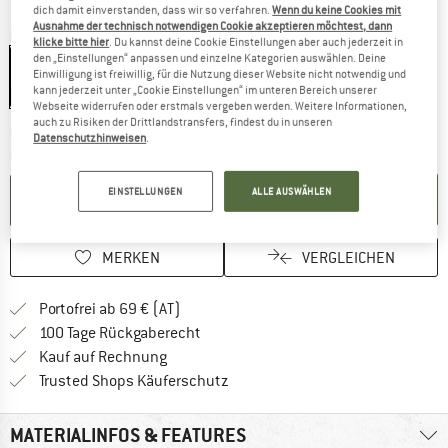
dich damit einverstanden, dass wir so verfahren.
Wenn du keine Cookies mit
Ausnahme der technisch notwendigen Cookie akzeptieren möchtest, dann
Farbe:
Steel
klicke bitte hier
. Du kannst deine Cookie Einstellungen aber auch jederzeit in
den „Einstellungen“ anpassen und einzelne Kategorien auswählen. Deine
Steel
Einwilligung ist freiwillig, für die Nutzung dieser Website nicht notwendig und
kann jederzeit unter „Cookie Einstellungen“ im unteren Bereich unserer
15%
Webseite widerrufen oder erstmals vergeben werden. Weitere Informationen,
auch zu Risiken der Drittlandstransfers, findest du in unseren
Der Link öffnet sich in einer Infobox und beinhaltet
Lieferzeit: 2-4 Werktage
Datenschutzhinweisen
.
Menge:
EINSTELLUNGEN
ALLE AUSWÄHLEN
IN DEN WARENKORB
MERKEN
VERGLEICHEN
Finde mehr Informationen zu den Versand
Portofrei ab 69 € (AT)
Gehe hier zu den Rückgabe-Richtlinie
100 Tage Rückgaberecht
Finde die Zahlungs-Infos hier! Öffnet sich 
Kauf auf Rechnung
Finde alle Infos hier!
Trusted Shops Käuferschutz
MATERIALINFOS & FEATURES