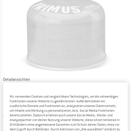
Detailansichten
Wir verwenden Cookies und vergleichbare Technologien, um die notwendigen
Funktionen unserer Website zu gewährleisten. Außerdem bieten wir
zusätzliche Dienste und Funktionen an, analysieren unseren Datenverkehr,
um Inhalte und Werbung zu personalisieren, bzw. Social Media-Funktionen
Ursprünglicher Preis :
Preis:
44,95
€
bereitzustellen. Dadurch erfahren auch unsere Social Media-, Werbe- und
Analysepartner von deiner Nutzung unserer Website; diese sitzen teilweise in
38,21
€
inkl. MwSt.
Drittländern ohne angemessene Garantien zum Schutz deiner Daten, etwa vor
Informationen zu den Versandkosten. Öffnet sich in ei
zzgl. Versandkosten
dem Zugriff durch Behörden. Durch Anklicken von „Alle auswählen“ erklärst du