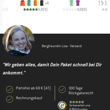
+
6
5,0
(
3
)
5,0
(
5
)
0,0
(
0
)
Bergfreundin Lisa - Versand
"Wir geben alles, damit Dein Paket schnell bei Dir
ankommt."
Portofrei ab 69 € (AT)
100 Tage
Rückgaberecht
Rechnungskauf
So bewerten uns
8.866 Kunden