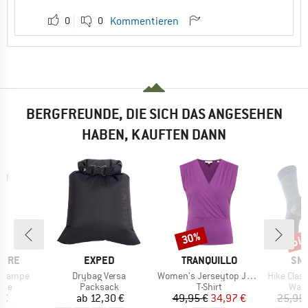
0
0
Kommentieren
BERGFREUNDE, DIE SICH DAS ANGESEHEN
HABEN, KAUFTEN DANN
bis
30%
Rabatt
Raba
MARKE
MARKE
MA
IBRE
EXPED
TRANQUILLO
SM
Artikel
Artikel
Artikel
nglampe
Drybag Versa
Women's Jerseytop Jaane
Hike Classic Edit Full
gruppe
Produktgruppe
Produktgruppe
Prod
mpe
Packsack
T-Shirt
Wan
eis
Preis
Preis
reduzierter Preis
 €
ab
12,30 €
49,95 €
34,97 €
25,95 