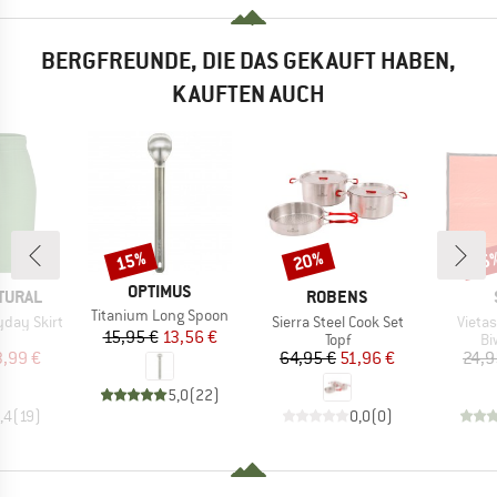
BERGFREUNDE, DIE DAS GEKAUFT HABEN,
KAUFTEN AUCH
15%
20%
75
Rabatt
Rabatt
Raba
MARKE
OPTIMUS
MARKE
TURAL
ROBENS
Artikel
Titanium Long Spoon
Artikel
Artikel
day Skirt
Sierra Steel Cook Set
Vietas
Preis
reduzierter Preis
15,95 €
13,56 €
uktgruppe
Produktgruppe
Pr
Topf
Bi
eis
duzierter Preis
Preis
reduzierter Preis
3,99 €
64,95 €
51,96 €
24,9
5,0
(
22
)
,4
(
19
)
0,0
(
0
)