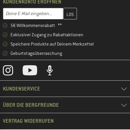
KUNDENKONTO ERÖFFNEN
Gib hier deine E-Mail-Adresse ein und erstelle im nächsten Schri
Deine E-Mail eingeben...
5€ Willkommensrabatt **
Exklusiver Zugang zu Rabattaktionen
Speichere Produkte auf Deinem Merkzettel
Geburtstagsüberraschung
KUNDENSERVICE
ÜBER DIE BERGFREUNDE
VERTRAG WIDERRUFEN