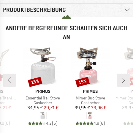
PRODUKTBESCHREIBUNG
ANDERE BERGFREUNDE SCHAUTEN SICH AUCH
AN
15%
15%
15
Rabatt
Rabatt
Raba
E
MARKE
MARKE
M
NS
PRIMUS
PRIMUS
P
Artikel
Artikel
Artikel
Titanium
Essential Trail Stove
Mimer Duo Stove
Mimer Stove
tgruppe
Produktgruppe
Produktgruppe
Pr
her
Gaskocher
Gaskocher
Ga
eis
duzierter Preis
Preis
reduzierter Preis
Preis
reduzierter Preis
8,21 €
34,95 €
29,71 €
39,95 €
33,96 €
29,95
0,0
(
0
)
4,2
(
6
)
4,8
(
6
)