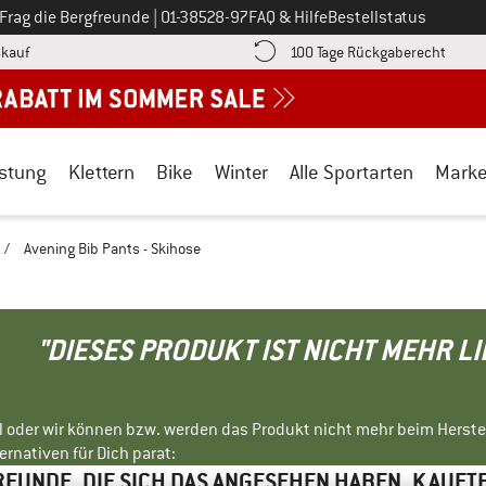
Ruf uns an unter
Frag die Bergfreunde
|
01-38528-97
FAQ & Hilfe
Bestellstatus
Finde die Zahlungs-Infos hier! Öffnet sich in einer Infobox
Gehe h
kauf
100 Tage Rückgaberecht
stung
Klettern
Bike
Winter
Alle Sportarten
Mark
/
Avening Bib Pants - Skihose
"DIESES PRODUKT IST NICHT MEHR L
ll oder wir können bzw. werden das Produkt nicht mehr beim Herste
rnativen für Dich parat:
EUNDE, DIE SICH DAS ANGESEHEN HABEN, KAUFT