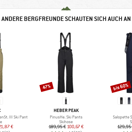
ANDERE BERGFREUNDE SCHAUTEN SICH AUCH AN
bis 60%
47%
Rabatt
Rabatt
KE
MARKE
C
HEBER PEAK
Artikel
Artikel
St. III Ski Pant
PinusHe. Ski Pants
Salopette 
ktgruppe
Produktgruppe
P
se
Skihose
S
eis
duzierter Preis
Preis
reduzierter Preis
21,87 €
189,95 €
100,67 €
129,95