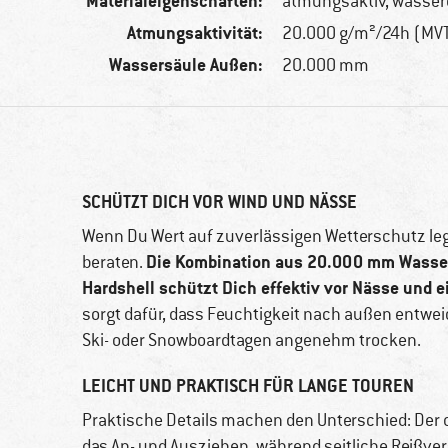
Materialeigenschaften:
atmungsaktiv, wasserd
Atmungsaktivität:
20.000 g/m²/24h (MV
Wassersäule Außen:
20.000 mm
SCHÜTZT DICH VOR WIND UND NÄSSE
Wenn Du Wert auf zuverlässigen Wetterschutz legs
Die Kombination aus 20.000 mm Wasser
beraten.
Hardshell schützt Dich effektiv vor Nässe und 
sorgt dafür, dass Feuchtigkeit nach außen entwei
Ski- oder Snowboardtagen angenehm trocken.
LEICHT UND PRAKTISCH FÜR LANGE TOUREN
Praktische Details machen den Unterschied: Der 
das An- und Ausziehen, während seitliche Reißve