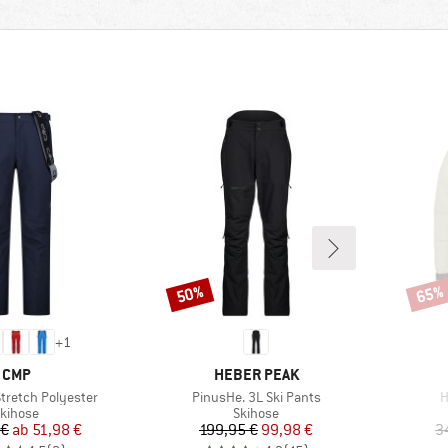
50%
65%
Rabatt
Rabat
+
1
MARKE
MARKE
CMP
HEBER PEAK
Artikel
A
Stretch Polyester
PinusHe. 3L Ski Pants
H
roduktgruppe
Produktgruppe
kihose
Skihose
Preis
reduzierter Preis
Preis
reduzierter Preis
 €
ab
51,98 €
199,95 €
99,98 €
3