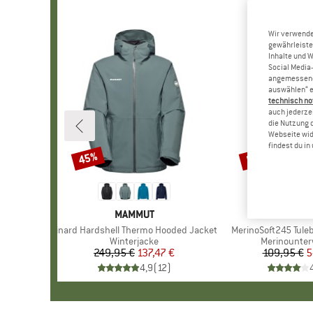
Wir verwende
gewährleiste
Inhalte und 
Social Media-
angemessene 
auswählen“ e
technisch no
auch jederzei
die Nutzung 
Webseite wid
findest du i
45%
50%
Rabatt
Rabatt
MARKE
MAMMUT
MAR
STOI
Artikel
Linard Hardshell Thermo Hooded Jacket
Artikel
MerinoSoft245 Tuleb
Produktgruppe
Winterjacke
Produktgru
Merinounte
249,95 €
Preis
reduzierter Preis
137,47 €
109,95 €
Pr
re
5
4,9
(
12
)