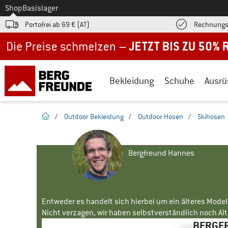
Zum
Shop
Basislager
Portofrei ab 69 € (AT)
Rechnungs
Jetzt bis zu 50% Rabatt im Sommer Sale
Bekleidung
Schuhe
Ausrü
Startseite
/
Outdoor Bekleidung
/
Outdoor Hosen
/
Skihosen
Bergfreund Hannes
Entweder es handelt sich hierbei um ein älteres Mode
Nicht verzagen, wir haben selbstverständlich noch Alte
BERGFR