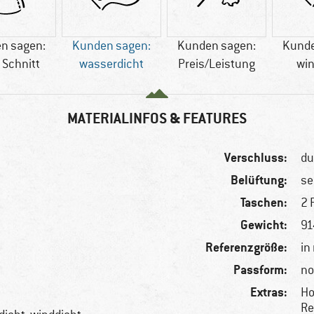
n sagen:
Kunden sagen:
Kunden sagen:
Kunde
 Schnitt
wasserdicht
Preis/Leistung
win
MATERIALINFOS & FEATURES
Verschluss:
du
Belüftung:
se
Taschen:
2 
Gewicht:
91
Referenzgröße:
in
Passform:
no
Extras:
Ho
Re