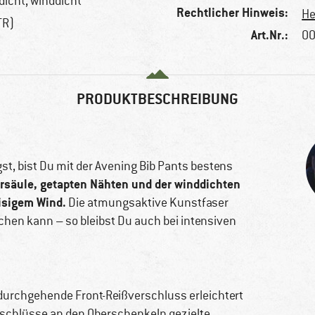
icht, winddicht
Rechtlicher Hinweis:
He
TR)
Art.Nr.:
00
PRODUKTBESCHREIBUNG
t, bist Du mit der Avening Bib Pants bestens
säule, getapten Nähten und der winddichten
eisigem Wind.
Die atmungsaktive Kunstfaser
chen kann – so bleibst Du auch bei intensiven
durchgehende Front-Reißverschluss erleichtert
rschlüsse an den Oberschenkeln gezielte