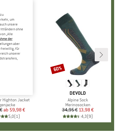
 zu
erkehr, um
 auch unsere
rittländern ohne
von „Alle
ahme der
tellungen aber
reiwillig, für
ereich unserer
dstransfers,
60%
Rabatt
+
2
ARKE
EGATTA
MARKE
DEVOLD
or Highton Jacket
Artikel
Alpine Sock
oduktgruppe
genjacke
Produktgruppe
Merinosocken
 €
ab
Preis
reduzierter Preis
59,98 €
34,95 €
Preis
reduzierter Preis
13,98 €
5,0
(
1
)
4,3
(
9
)