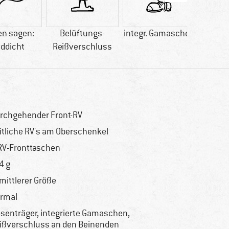
n sagen:
Belüftungs-
integr. Gamaschen
Kun
ddicht
Reißverschluss
rchgehender Front-RV
itliche RV's am Oberschenkel
RV-Fronttaschen
4 g
 mittlerer Größe
rmal
senträger, integrierte Gamaschen,
ißverschluss an den Beinenden