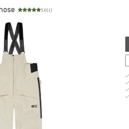
ihose
5,0
(1)