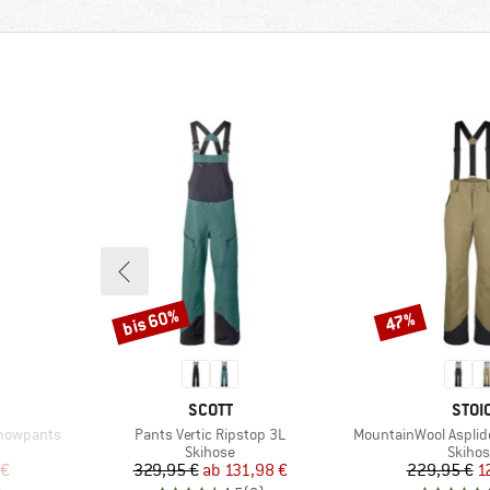
bis 60%
47%
Rabatt
Rabatt
MARKE
MAR
SCOTT
STOI
Artikel
Artikel
Snowpants
Pants Vertic Ripstop 3L
MountainWool Aspliden
ppe
Produktgruppe
Produ
Skihose
Skiho
rter Preis
Preis
reduzierter Preis
Pr
re
 €
329,95 €
ab
131,98 €
229,95 €
1