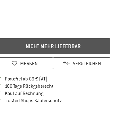
NICHT MEHR LIEFERBAR
MERKEN
VERGLEICHEN
Finde mehr Informationen zu den Versandkos
Portofrei ab 69 € (AT)
Gehe hier zu den Rückgabe-Richtlinien Öf
100 Tage Rückgaberecht
Finde die Zahlungs-Infos hier! Öffnet sich in 
Kauf auf Rechnung
Finde alle Infos hier!
Trusted Shops Käuferschutz