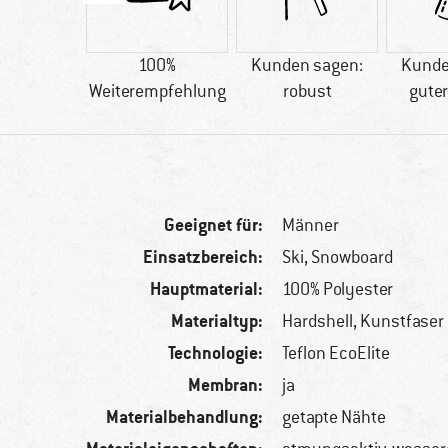
14 g
100%
Kunden sagen:
Kunde
Weiterempfehlung
robust
guter
Geeignet für:
Männer
Einsatzbereich:
Ski, Snowboard
Hauptmaterial:
100% Polyester
Materialtyp:
Hardshell, Kunstfaser
Technologie:
Teflon EcoElite
Membran:
ja
Materialbehandlung:
getapte Nähte