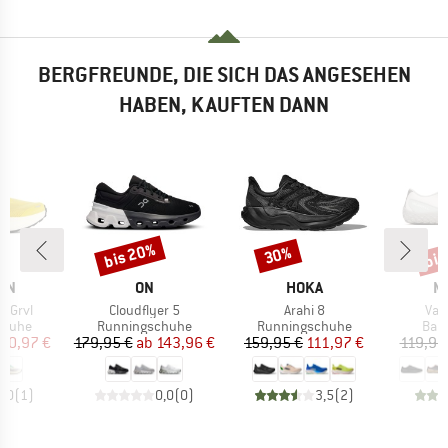
BERGFREUNDE, DIE SICH DAS ANGESEHEN
HABEN, KAUFTEN DANN
bis 20%
bis
30%
Rabatt
Rabatt
Raba
MARKE
MARKE
M
ON
ON
HOKA
M
Artikel
Artikel
Arti
3 Grvl
Cloudflyer 5
Arahi 8
Vap
uppe
Produktgruppe
Produktgruppe
Pro
chuhe
Runningschuhe
Runningschuhe
Bar
eis
duzierter Preis
Preis
reduzierter Preis
Preis
reduzierter Preis
90,97 €
179,95 €
ab
143,96 €
159,95 €
111,97 €
119,95
5,0
(
1
)
0,0
(
0
)
3,5
(
2
)