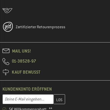
Zertifizierter Retourenprozess
MAIL UNS!
01-38528-97
KAUF BEWUSST
KUNDENKONTO ERÖFFNEN
Gib hier deine E-Mail-Adresse ein und erstelle im nächsten Schri
E-Mail-Adresse
5€ Willkommensrabatt **