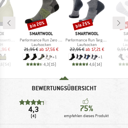
bis 20%
bis 25%
bis
Rabatt
Rabatt
Raba
MARKE
MARKE
M
OX
SMARTWOOL
SMARTWOOL
S
Artikel
Artikel
Ar
Sports Top
Performance Run Zero Cushion Ankle
Performance Run Targeted Cushion Ankle
Ae
tgruppe
Produktgruppe
Produktgruppe
Pr
BH
Laufsocken
Laufsocken
La
eis
duzierter Preis
Preis
reduzierter Preis
Preis
reduzierter Preis
1,96 €
21,95 €
ab
17,56 €
22,95 €
ab
17,21 €
9,95 
+
1
+
1
,6
(
54
)
4,3
(
15
)
4,6
(
14
)
BEWERTUNGSÜBERSICHT
75%
4,3
(4)
empfehlen dieses Produkt