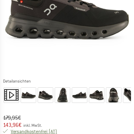
Detailansichten
Ursprünglicher Preis :
Preis:
179,95
€
143,96
€
inkl. MwSt.
Österreich. Informationen zu den Versa
Versandkostenfrei
(AT)