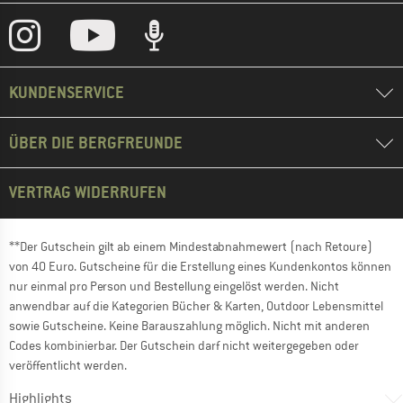
KUNDENSERVICE
ÜBER DIE BERGFREUNDE
VERTRAG WIDERRUFEN
**Der Gutschein gilt ab einem Mindestabnahmewert (nach Retoure)
von 40 Euro. Gutscheine für die Erstellung eines Kundenkontos können
nur einmal pro Person und Bestellung eingelöst werden. Nicht
anwendbar auf die Kategorien Bücher & Karten, Outdoor Lebensmittel
sowie Gutscheine. Keine Barauszahlung möglich. Nicht mit anderen
Codes kombinierbar. Der Gutschein darf nicht weitergegeben oder
veröffentlicht werden.
Highlights