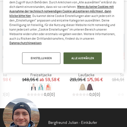
dem Zugriff durch Behörden. Durch Anklicken von „Alle auswählen“ erklärst du
dich damit einverstanden, dass wir so verfahren.
Wenn du keine Cookies mit
TOP PRODUKTE DEINER LIEBLINGSMARKEN
Ausnahme der technisch notwendigen Cookie akzeptieren möchtest, dann
klicke bitte hier
. Du kannst deine Cookie Einstellungen aber auch jederzeit in
den „Einstellungen“ anpassen und einzelne Kategorien auswählen. Deine
Einwilligung ist freiwillig, für die Nutzung dieser Website nicht notwendig und
kann jederzeit unter „Cookie Einstellungen“ im unteren Bereich unserer
Webseite widerrufen oder erstmals vergeben werden. Weitere Informationen,
auch zu Risiken der Drittlandstransfers, findest du in unseren
Datenschutzhinweisen
.
bis 60%
bis
20%
Rabatt
Rabatt
Raba
EINSTELLUNGEN
ALLE AUSWÄHLEN
MARKE
MARKE
M
FUL
KARI TRAA
NNORMAL
M
Artikel
Artikel
Ar
x Jersey
Women's Nia Jacket
Trail Rain Jacket 02
B
ruppe
Produktgruppe
Produktgruppe
Pro
acke
Freizeitjacke
Laufjacke
Soft
eis
duzierter Preis
Preis
reduzierter Preis
Preis
reduzierter Preis
1,98 €
148,95 €
ab
59,58 €
219,95 €
175,96 €
184,95 
0,0
(
0
)
0,0
(
0
)
0,0
(
0
)
Bergfreund Julian - Einkäufer