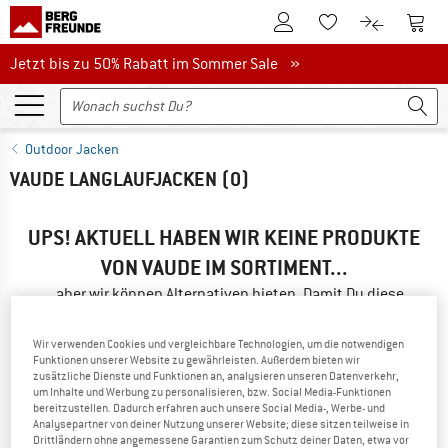
Zum Kundenkonto
Zum 
Zum Merkzettel.
Zum Produk
Jetzt bis zu 50% Rabatt im Sommer Sale
Jetzt bis zu 50% Rabatt im Sommer Sale »
Outdoor Jacken
VAUDE LANGLAUFJACKEN
(0)
UPS! AKTUELL HABEN WIR KEINE PRODUKTE
VON VAUDE IM SORTIMENT...
...aber wir können Alternativen bieten. Damit Du diese
schnell findest, kannst Du eine der folgenden Möglichkeiten
nutzen:
Wir verwenden Cookies und vergleichbare Technologien, um die notwendigen
Funktionen unserer Website zu gewährleisten. Außerdem bieten wir
zusätzliche Dienste und Funktionen an, analysieren unseren Datenverkehr,
» Gehe zurück zur vorherigen Seite
und versuche es mit
um Inhalte und Werbung zu personalisieren, bzw. Social Media-Funktionen
weniger Filterwerten.
bereitzustellen. Dadurch erfahren auch unsere Social Media-, Werbe- und
Analysepartner von deiner Nutzung unserer Website; diese sitzen teilweise in
Drittländern ohne angemessene Garantien zum Schutz deiner Daten, etwa vor