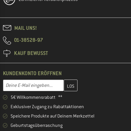
MAIL UNS!
01-38528-97
KAUF BEWUSST
KUNDENKONTO ERÖFFNEN
Gib hier deine E-Mail-Adresse ein und erstelle im nächsten Schri
E-Mail-Adresse
5€ Willkommensrabatt **
Exklusiver Zugang zu Rabattaktionen
Speichere Produkte auf Deinem Merkzettel
Geburtstagsüberraschung