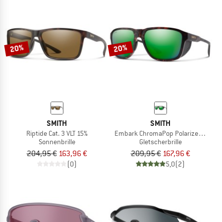
20%
20%
SMITH
SMITH
Riptide Cat. 3 VLT 15%
Embark ChromaPop Polarized Mirror C
Sonnenbrille
Gletscherbrille
204,95 €
163,96 €
209,95 €
167,96 €
(0)
5,0
(2)