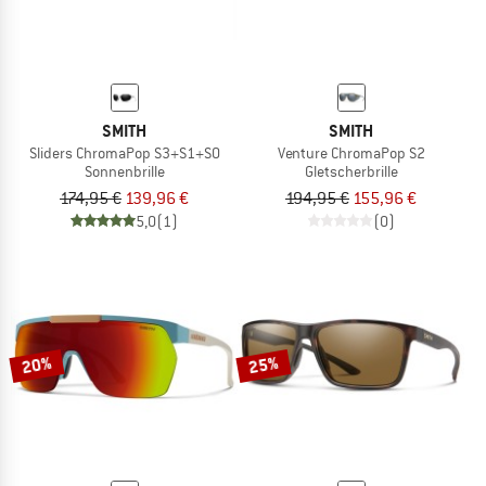
SMITH
SMITH
Sliders ChromaPop S3+S1+S0
Venture ChromaPop S2
Sonnenbrille
Gletscherbrille
174,95 €
139,96 €
194,95 €
155,96 €
5,0
(1)
(0)
20%
25%