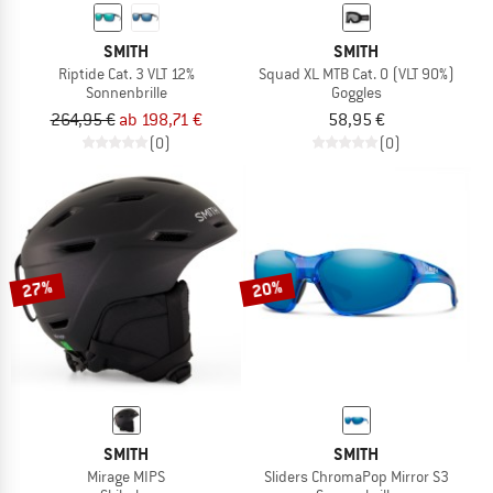
SMITH
SMITH
Riptide Cat. 3 VLT 12%
Squad XL MTB Cat. 0 (VLT 90%)
Sonnenbrille
Goggles
264,95 €
ab 198,71 €
58,95 €
(0)
(0)
27%
20%
SMITH
SMITH
Mirage MIPS
Sliders ChromaPop Mirror S3