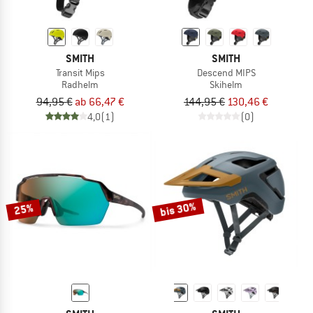
SMITH
SMITH
Transit Mips
Descend MIPS
Radhelm
Skihelm
94,95 €
ab 66,47 €
144,95 €
130,46 €
4,0
(1)
(0)
bis 30%
25%