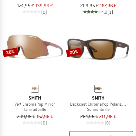
174,95 €
139,96 €
209,95 €
167,96 €
(0)
4,0
(1)
20%
20%
SMITH
SMITH
Vert ChromaPop Mirror
Backcast ChromaPop Polarized S3
Fahrradbrille
Sonnenbrille
209,95 €
167,96 €
264,95 €
211,96 €
(0)
(0)