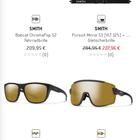
SMITH
SMITH
Bobcat ChromaPop S2
Pursuit Mirror S3 (VLT 12%) + S0 (VLT
Fahrradbrille
Gletscherbrille
209,95 €
284,95 €
227,96 €
(0)
(0)