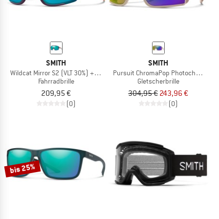
SMITH
SMITH
Wildcat Mirror S2 (VLT 30%) + S0 (VLT 89%)
Pursuit ChromaPop Photochromic S
Fahrradbrille
Gletscherbrille
209,95 €
304,95 €
243,96 €
(0)
(0)
bis 25%