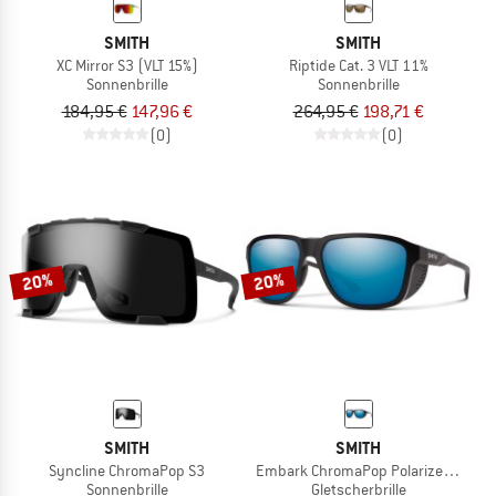
SMITH
SMITH
XC Mirror S3 (VLT 15%)
Riptide Cat. 3 VLT 11%
Sonnenbrille
Sonnenbrille
184,95 €
147,96 €
264,95 €
198,71 €
(0)
(0)
20%
20%
SMITH
SMITH
Syncline ChromaPop S3
Embark ChromaPop Polarized Mirror C
Sonnenbrille
Gletscherbrille