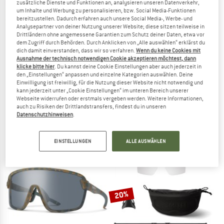
zusätzliche Dienste und Funktionen an, analysieren unseren Datenverkehr,
um Inhalte und Werbung zu personalisieren, bzw. Social Media-Funktionen
bereitzustellen. Dadurch erfahren auch unsere Social Media-, Werbe- und
Analysepartner von deiner Nutzung unserer Website; diese sitzen teilweise in
Drittländern ohne angemessene Garantien zum Schutz deiner Daten, etwa vor
dem Zugriff durch Behörden. Durch Anklicken von „Alle auswählen“ erklärst du
dich damit einverstanden, dass wir so verfahren.
Wenn du keine Cookies mit
Ausnahme der technisch notwendigen Cookie akzeptieren möchtest, dann
klicke bitte hier
. Du kannst deine Cookie Einstellungen aber auch jederzeit in
den „Einstellungen“ anpassen und einzelne Kategorien auswählen. Deine
Einwilligung ist freiwillig, für die Nutzung dieser Website nicht notwendig und
SMITH
SMITH
kann jederzeit unter „Cookie Einstellungen“ im unteren Bereich unserer
Bobcat ChromaPop Mirror S1
Defy ChromaPop Mirror S3
Webseite widerrufen oder erstmals vergeben werden. Weitere Informationen,
Fahrradbrille
Fahrradbrille
auch zu Risiken der Drittlandstransfers, findest du in unseren
Datenschutzhinweisen
.
209,95 €
174,95 €
(0)
(0)
EINSTELLUNGEN
ALLE AUSWÄHLEN
20%