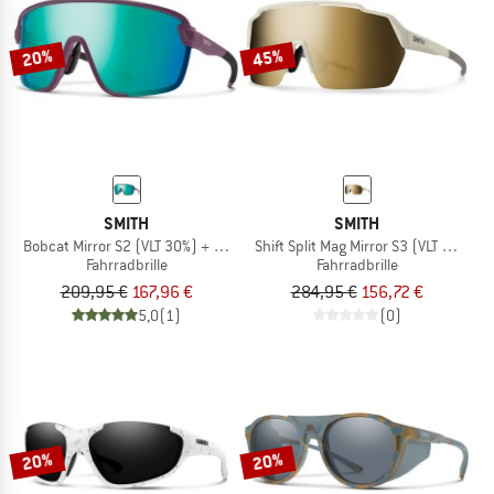
20%
45%
SMITH
SMITH
Bobcat Mirror S2 (VLT 30%) + S0 (VLT 89%)
Shift Split Mag Mirror S3 (VLT 14%) +
Fahrradbrille
Fahrradbrille
209,95 €
167,96 €
284,95 €
156,72 €
5,0
(1)
(0)
20%
20%