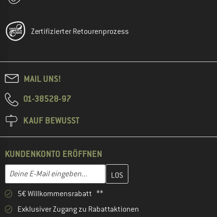
Zertifizierter Retourenprozess
MAIL UNS!
01-38528-97
KAUF BEWUSST
KUNDENKONTO ERÖFFNEN
Gib hier deine E-Mail-Adresse ein und erstelle im nächsten Schri
E-Mail-Adresse
5€ Willkommensrabatt **
Exklusiver Zugang zu Rabattaktionen