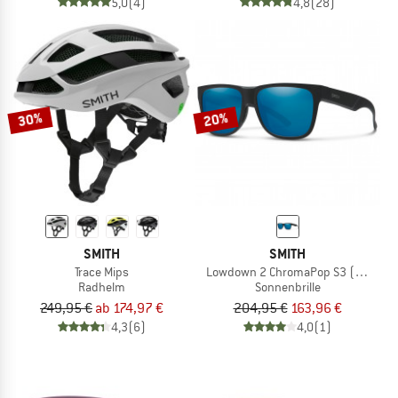
5,0
(4)
4,8
(28)
30%
20%
SMITH
SMITH
Trace Mips
Lowdown 2 ChromaPop S3 (VLT 14%)
Radhelm
Sonnenbrille
249,95 €
ab 174,97 €
204,95 €
163,96 €
4,3
(6)
4,0
(1)