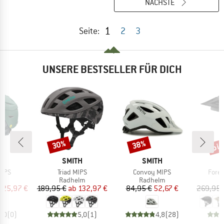
NÄCHSTE
1
Seite:
2
3
UNSERE BESTSELLER FÜR DICH
bis
30%
38%
Rabatt
Rabatt
Raba
E
MARKE
MARKE
H
SMITH
SMITH
Artikel
Artikel
Artike
MIPS
Triad MIPS
Convoy MIPS
Foref
ktgruppe
Produktgruppe
Produktgruppe
P
lm
Radhelm
Radhelm
R
eis
duzierter Preis
Preis
reduzierter Preis
Preis
reduzierter Preis
125,97 €
189,95 €
ab
132,97 €
84,95 €
52,67 €
269,95 
0,0
(
0
)
5,0
(
1
)
4,8
(
28
)