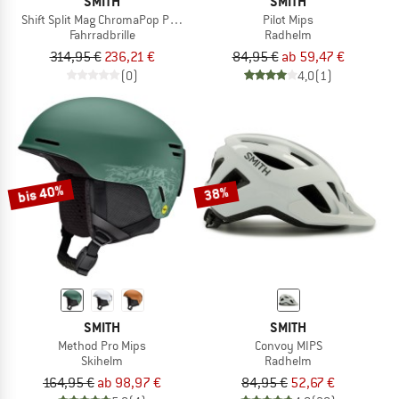
SMITH
SMITH
Shift Split Mag ChromaPop Photochromic Mirror S1-3
Pilot Mips
Fahrradbrille
Radhelm
314,95 €
236,21 €
84,95 €
ab 59,47 €
(0)
4,0
(1)
bis 40%
38%
SMITH
SMITH
Method Pro Mips
Convoy MIPS
Skihelm
Radhelm
164,95 €
ab 98,97 €
84,95 €
52,67 €