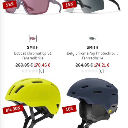
15%
15%
SMITH
SMITH
Bobcat ChromaPop S1
Defy ChromaPop Photochromic S1-3
Fahrradbrille
Fahrradbrille
209,95 €
178,46 €
204,95 €
174,21 €
(0)
(0)
bis 30%
10%