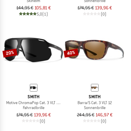
Skihelm
Sonnenbrille
144,95 €
105,81 €
174,95 €
139,96 €
5,0
(1)
(0)
20%
40%
SMITH
SMITH
Motive ChromaPop Cat. 3 VLT 10%
Barra/S Cat. 3 VLT 12
Fahrradbrille
Sonnenbrille
174,95 €
139,96 €
244,95 €
146,97 €
(0)
(0)