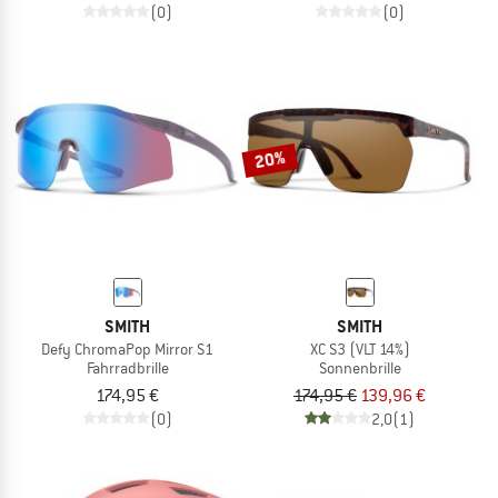
(0)
(0)
20%
SMITH
SMITH
Defy ChromaPop Mirror S1
XC S3 (VLT 14%)
Fahrradbrille
Sonnenbrille
174,95 €
174,95 €
139,96 €
(0)
2,0
(1)