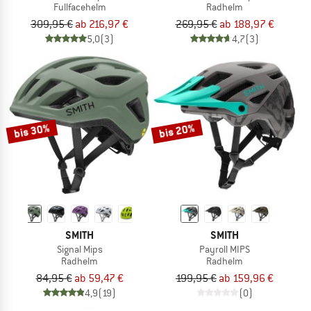
Fullfacehelm
Radhelm
309,95 €
ab 216,97 €
269,95 €
ab 188,97 €
5,0
(3)
4,7
(3)
bis 30%
bis 20%
SMITH
SMITH
Signal Mips
Payroll MIPS
Radhelm
Radhelm
84,95 €
ab 59,47 €
199,95 €
ab 159,96 €
4,9
(19)
(0)