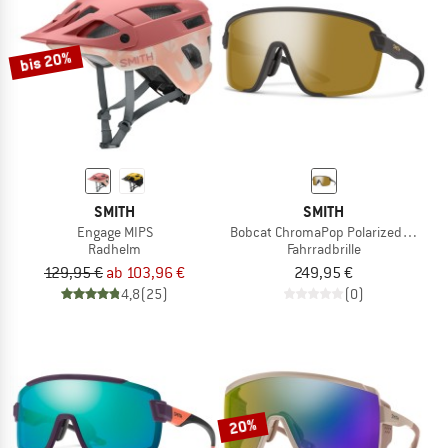
bis 20%
SMITH
SMITH
Engage MIPS
Bobcat ChromaPop Polarized Mirror 
Radhelm
Fahrradbrille
129,95 €
ab 103,96 €
249,95 €
4,8
(25)
(0)
20%