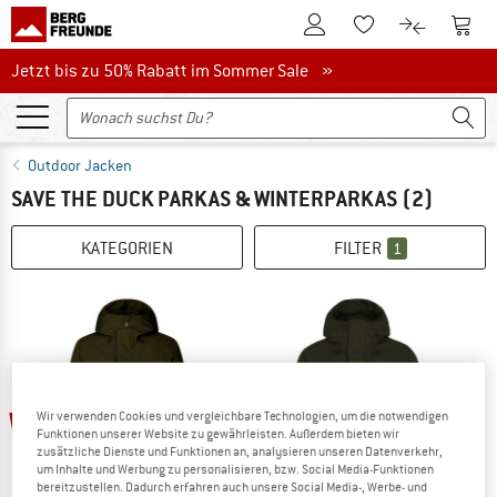
Zum Kundenkonto
Zum 
Zum Merkzettel.
Zum Produk
Jetzt bis zu 50% Rabatt im Sommer Sale
Jetzt bis zu 50% Rabatt im Sommer Sale »
Outdoor Jacken
SAVE THE DUCK PARKAS & WINTERPARKAS
(2)
KATEGORIEN
FILTER
1
60%
60%
Wir verwenden Cookies und vergleichbare Technologien, um die notwendigen
Funktionen unserer Website zu gewährleisten. Außerdem bieten wir
zusätzliche Dienste und Funktionen an, analysieren unseren Datenverkehr,
um Inhalte und Werbung zu personalisieren, bzw. Social Media-Funktionen
bereitzustellen. Dadurch erfahren auch unsere Social Media-, Werbe- und