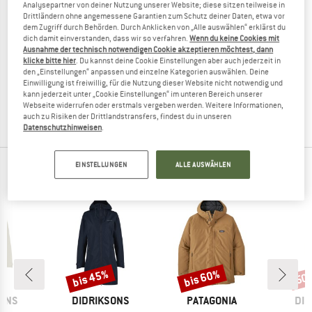
Analysepartner von deiner Nutzung unserer Website; diese sitzen teilweise in
Drittländern ohne angemessene Garantien zum Schutz deiner Daten, etwa vor
dem Zugriff durch Behörden. Durch Anklicken von „Alle auswählen“ erklärst du
dich damit einverstanden, dass wir so verfahren.
Wenn du keine Cookies mit
Ausnahme der technisch notwendigen Cookie akzeptieren möchtest, dann
SAVE THE DUCK
SAVE THE DUCK
klicke bitte hier
. Du kannst deine Cookie Einstellungen aber auch jederzeit in
Wilson
Quinlan
den „Einstellungen“ anpassen und einzelne Kategorien auswählen. Deine
Parka
Winterjacke
Einwilligung ist freiwillig, für die Nutzung dieser Website nicht notwendig und
kann jederzeit unter „Cookie Einstellungen“ im unteren Bereich unserer
548,95 €
219,58 €
498,95 €
199,58 €
Webseite widerrufen oder erstmals vergeben werden. Weitere Informationen,
(0)
5,0
(1)
auch zu Risiken der Drittlandstransfers, findest du in unseren
Datenschutzhinweisen
.
EINSTELLUNGEN
ALLE AUSWÄHLEN
TOP PRODUKTE DEINER LIEBLINGSMARKEN
bis 45%
bis 60%
50
Rabatt
Rabatt
Raba
MARKE
MARKE
MA
SONS
DIDRIKSONS
PATAGONIA
DID