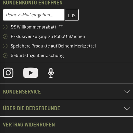
KUNDENKONTO ERÖFFNEN
Gib hier deine E-Mail-Adresse ein und erstelle im nächsten Schri
E-Mail-Adresse
5€ Willkommensrabatt **
Exklusiver Zugang zu Rabattaktionen
Speichere Produkte auf Deinem Merkzettel
Geburtstagsüberraschung
KUNDENSERVICE
ÜBER DIE BERGFREUNDE
VERTRAG WIDERRUFEN