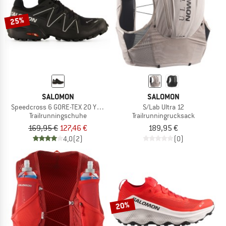
25%
SALOMON
SALOMON
Speedcross 6 GORE-TEX 20 Years
S/Lab Ultra 12
Trailrunningschuhe
Trailrunningrucksack
169,95 €
127,46 €
189,95 €
4,0
(2)
(0)
20%