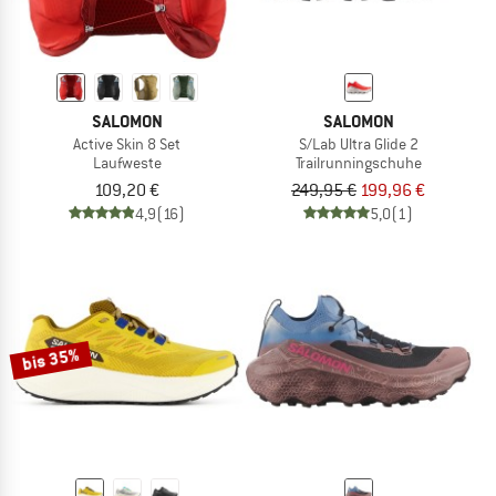
SALOMON
SALOMON
Active Skin 8 Set
S/Lab Ultra Glide 2
Laufweste
Trailrunningschuhe
109,20 €
249,95 €
199,96 €
4,9
(16)
5,0
(1)
bis 35%