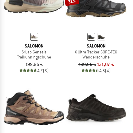
31%
SALOMON
SALOMON
S/Lab Genesis
X Ultra Tracker GORE-TEX
Trailrunningschuhe
Wanderschuhe
199,95 €
189,95 €
131,07 €
4,7
(3)
4,5
(4)