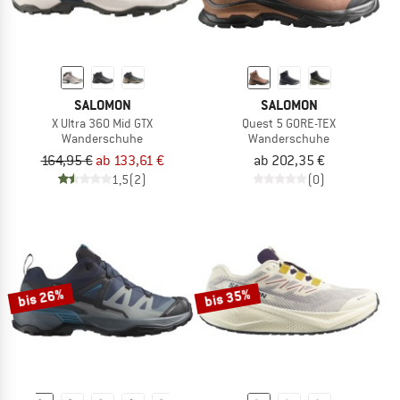
SALOMON
SALOMON
X Ultra 360 Mid GTX
Quest 5 GORE-TEX
Wanderschuhe
Wanderschuhe
164,95 €
ab 133,61 €
ab 202,35 €
1,5
(2)
(0)
bis 26%
bis 35%