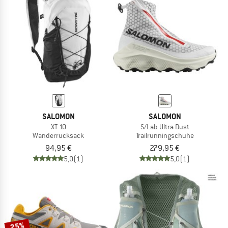
SALOMON
SALOMON
XT 10
S/Lab Ultra Dust
Wanderrucksack
Trailrunningschuhe
94,95 €
279,95 €
5,0
(1)
5,0
(1)
25%