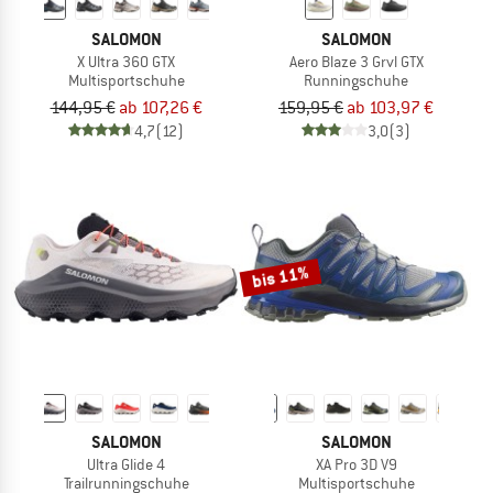
SALOMON
SALOMON
X Ultra 360 GTX
Aero Blaze 3 Grvl GTX
Multisportschuhe
Runningschuhe
144,95 €
ab 107,26 €
159,95 €
ab 103,97 €
4,7
(12)
3,0
(3)
bis 11%
SALOMON
SALOMON
Ultra Glide 4
XA Pro 3D V9
Trailrunningschuhe
Multisportschuhe