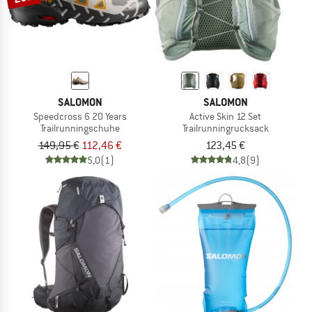
SALOMON
SALOMON
Speedcross 6 20 Years
Active Skin 12 Set
Trailrunningschuhe
Trailrunningrucksack
149,95 €
112,46 €
123,45 €
5,0
(1)
4,8
(9)