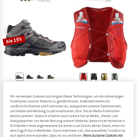
bis 15%
SALOMON
SALOMON
X Ultra 5 Mid GORE-TEX
Active Skin 4 Set
Wir verwenden Cookies und vergleichbare Technologien, um die notwendigen
Wanderschuhe
Laufweste
Funktionen unserer Website zu gewährleisten. Außerdem bieten wir
179,95 €
ab 152,96 €
ab 94,95 €
zusätzliche Dienste und Funktionen an, analysieren unseren Datenverkehr,
um Inhalte und Werbung zu personalisieren, bzw. Social Media-Funktionen
3,5
(2)
4,9
(14)
bereitzustellen. Dadurch erfahren auch unsere Social Media-, Werbe- und
Analysepartner von deiner Nutzung unserer Website; diese sitzen teilweise in
Drittländern ohne angemessene Garantien zum Schutz deiner Daten, etwa vor
dem Zugriff durch Behörden. Durch Anklicken von „Alle auswählen“ erklärst du
dich damit einverstanden, dass wir so verfahren.
Wenn du keine Cookies mit