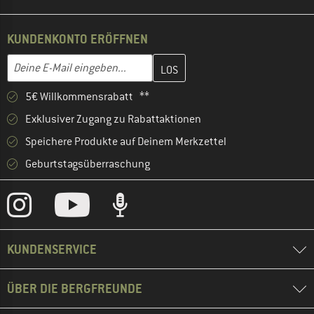
KUNDENKONTO ERÖFFNEN
Gib hier deine E-Mail-Adresse ein und erstelle im nächsten Schri
E-Mail-Adresse
5€ Willkommensrabatt **
Exklusiver Zugang zu Rabattaktionen
Speichere Produkte auf Deinem Merkzettel
Geburtstagsüberraschung
KUNDENSERVICE
ÜBER DIE BERGFREUNDE