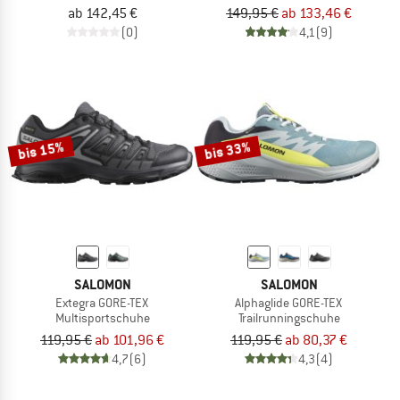
ab 142,45 €
149,95 €
ab 133,46 €
(0)
4,1
(9)
bis 15%
bis 33%
SALOMON
SALOMON
Extegra GORE-TEX
Alphaglide GORE-TEX
Multisportschuhe
Trailrunningschuhe
119,95 €
ab 101,96 €
119,95 €
ab 80,37 €
4,7
(6)
4,3
(4)