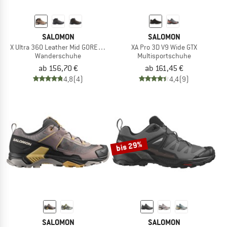
SALOMON
SALOMON
X Ultra 360 Leather Mid GORE-TEX
XA Pro 3D V9 Wide GTX
Wanderschuhe
Multisportschuhe
ab 156,70 €
ab 161,45 €
4,8
(4)
4,4
(9)
bis 29%
SALOMON
SALOMON