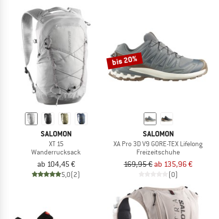
bis 20%
SALOMON
SALOMON
XT 15
XA Pro 3D V9 GORE-TEX Lifelong
Wanderrucksack
Freizeitschuhe
ab 104,45 €
169,95 €
ab 135,96 €
5,0
(2)
(0)