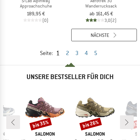
S/Lab Alpinway
Aerotrek 30
Approachschuhe
Wanderrucksack
189,95 €
ab 161,45 €
(0)
3,0
(2)
NÄCHSTE
1
Seite:
2
3
4
5
UNSERE BESTSELLER FÜR DICH
bis 35%
bis 26%
33
Rabatt
Rabatt
Raba
MARKE
MARKE
M
ON
SALOMON
SALOMON
S