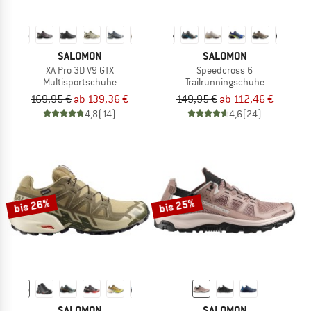
SALOMON
SALOMON
XA Pro 3D V9 GTX
Speedcross 6
Multisportschuhe
Trailrunningschuhe
169,95 €
ab 139,36 €
149,95 €
ab 112,46 €
4,8
(14)
4,6
(24)
bis 26%
bis 25%
SALOMON
SALOMON