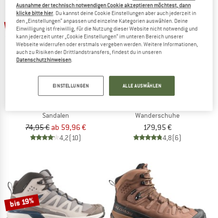
Ausnahme der technisch notwendigen Cookie akzeptieren möchtest, dann
klicke bitte hier
. Du kannst deine Cookie Einstellungen aber auch jederzeit in
bis 20%
den „Einstellungen“ anpassen und einzelne Kategorien auswählen. Deine
Einwilligung ist freiwillig, für die Nutzung dieser Website nicht notwendig und
kann jederzeit unter „Cookie Einstellungen“ im unteren Bereich unserer
Webseite widerrufen oder erstmals vergeben werden. Weitere Informationen,
auch zu Risiken der Drittlandstransfers, findest du in unseren
Datenschutzhinweisen
.
EINSTELLUNGEN
ALLE AUSWÄHLEN
SALOMON
SALOMON
Reelax Slide 6.0
X Ultra 5 Mid Wide GORE-TEX
Sandalen
Wanderschuhe
74,95 €
ab 59,96 €
179,95 €
4,2
(10)
4,8
(6)
bis 19%