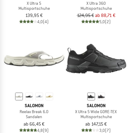
X Ultra 5
X Ultra 360
Multisportschuhe
Multisportschuhe
139,95 €
124,95 €
ab 88,71 €
4,0
(4)
5,0
(2)
SALOMON
SALOMON
Reelax Break 6.0
X Ultra 5 Wide GORE-TEX
Sandalen
Multisportschuhe
ab 66,45 €
ab 147,15 €
4,8
(9)
3,0
(7)