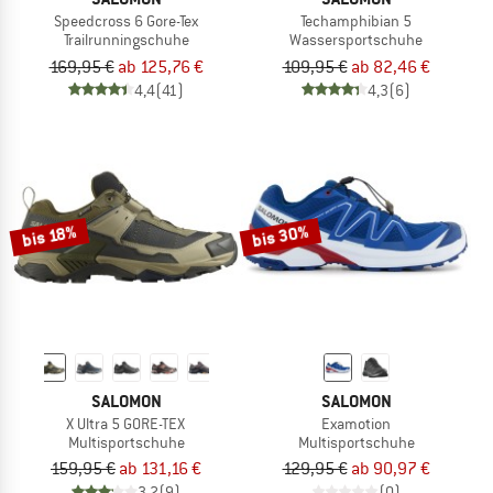
Speedcross 6 Gore-Tex
Techamphibian 5
Trailrunningschuhe
Wassersportschuhe
169,95 €
ab 125,76 €
109,95 €
ab 82,46 €
4,4
(41)
4,3
(6)
bis 30%
bis 18%
SALOMON
SALOMON
X Ultra 5 GORE-TEX
Examotion
Multisportschuhe
Multisportschuhe
159,95 €
ab 131,16 €
129,95 €
ab 90,97 €
3,2
(9)
(0)