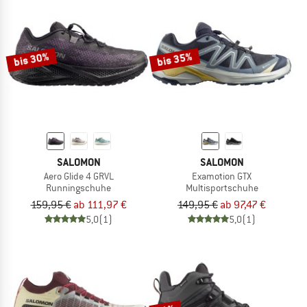
bis 30%
bis 35%
SALOMON
SALOMON
Aero Glide 4 GRVL
Examotion GTX
Runningschuhe
Multisportschuhe
159,95 €
ab 111,97 €
149,95 €
ab 97,47 €
5,0
(1)
5,0
(1)