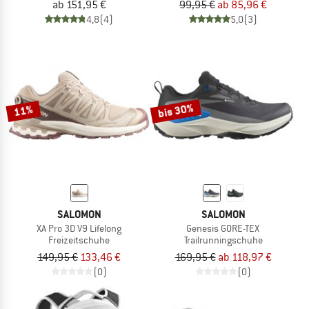
ab 151,95 €
99,95 €
ab 85,96 €
4,8
(4)
5,0
(3)
bis 30%
11%
SALOMON
SALOMON
XA Pro 3D V9 Lifelong
Genesis GORE-TEX
Freizeitschuhe
Trailrunningschuhe
149,95 €
133,46 €
169,95 €
ab 118,97 €
(0)
(0)