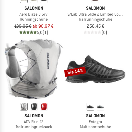
SALOMON
SALOMON
Aero Blaze 3 Grvl
S/Lab Ultra Glide 2 Limited Courtney 
Runningschuhe
Trailrunningschuhe
139,95 €
ab 90,97 €
256,45 €
5,0
(1)
(0)
bis 14%
SALOMON
SALOMON
ADV Skin 12
Extegra
Trailrunningrucksack
Multisportschuhe