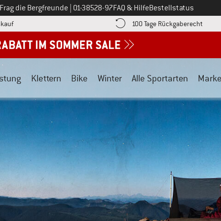
Ruf uns an unter
Frag die Bergfreunde
|
01-38528-97
FAQ & Hilfe
Bestellstatus
Finde die Zahlungs-Infos hier! Öffnet sich in einer Infobox
Gehe h
kauf
100 Tage Rückgaberecht
stung
Klettern
Bike
Winter
Alle Sportarten
Mark