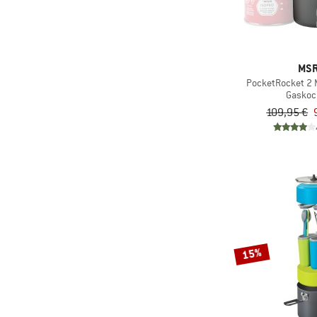
MS
PocketRocket 2 M
Gaskoc
109,95 €
15%