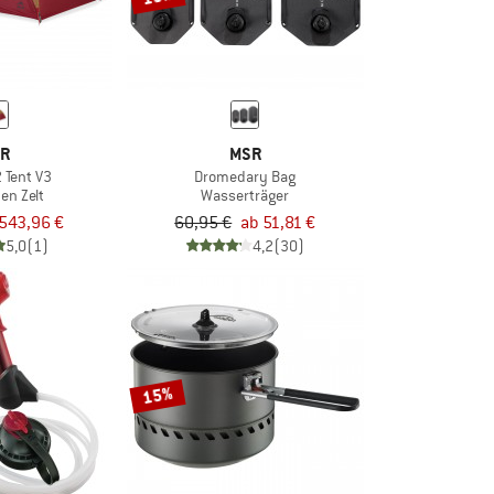
R
MSR
2 Tent V3
Dromedary Bag
en Zelt
Wasserträger
543,96 €
60,95 €
ab 51,81 €
5,0
(1)
4,2
(30)
15%