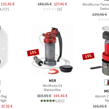
 110,46 €
149,95 €
127,46 €
WindBurner Perso
Gasko
4,7
(7)
(0)
229,95 €
15%
15%
MSR
MiniWorks EX
Wasserfilter
R
MS
169,95 €
144,46 €
e Bag
Alpinist 
räger
To
5,0
(2)
 37,36 €
119,95 €