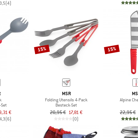
3,5
(4)
15%
15%
R
MSR
MS
k
Folding Utensils 4-Pack
Alpine Che
-Set
Besteck-Set
9,31 €
20,95 €
17,81 €
22,95 €
4,3
(6)
(0)