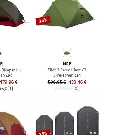
15%
R
MSR
 Bikepack 1
Elixir 3 Person Tent V3
en Zelt
3-Personen Zelt
479,96 €
509,95 €
433,46 €
5,0
(1)
(0)
15%