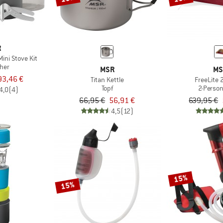
R
ini Stove Kit
her
MSR
MS
93,46 €
Titan Kettle
FreeLite 
Topf
2-Person
4,0
(4)
66,95 €
56,91 €
639,95 €
4,5
(12)
15%
15%