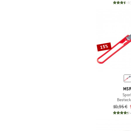
15%
MS
Spor
Besteck
10,95 €