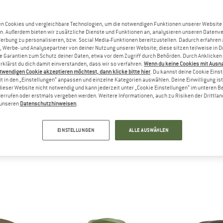
n Cookies und vergleichbare Technologien, um die notwendigen Funktionen unserer Website
n. Außerdem bieten wir zusätzliche Dienste und Funktionen an, analysieren unseren Datenv
Werbung zu personalisieren, bzw. Social Media-Funktionen bereitzustellen. Dadurch erfahren
, Werbe- und Analysepartner von deiner Nutzung unserer Website; diese sitzen teilweise in D
Garantien zum Schutz deiner Daten, etwa vor dem Zugriff durch Behörden. Durch Anklicken 
rklärst du dich damit einverstanden, dass wir so verfahren.
Wenn du keine Cookies mit Ausn
twendigen Cookie akzeptieren möchtest, dann klicke bitte hier
. Du kannst deine Cookie Eins
t in den „Einstellungen“ anpassen und einzelne Kategorien auswählen. Deine Einwilligung ist f
SR
dieser Website nicht notwendig und kann jederzeit unter „Cookie Einstellungen“ im unteren B
HER, ZELTE, WASSERAUFBEREITUNG UN
errufen oder erstmals vergeben werden. Weitere Informationen, auch zu Risiken der Drittlan
n unseren
Datenschutzhinweisen
.
 Outdoor-Leben von MSR machen ausgezeichnete Produkte, die unter
 und Kochzubehör von MSR werden in den Fachmagazinen immer wie
EINSTELLUNGEN
ALLE AUSWÄHLEN
etwas dabei - für den Gelegenheitscamper ebenso wie für den Expe