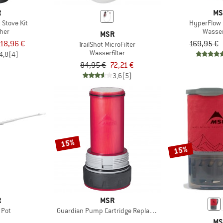
R
MS
 Stove Kit
HyperFlow M
her
Wasser
MSR
18,96 €
169,95 €
TrailShot MicroFilter
Wasserfilter
4,8
(4)
84,95 €
72,21 €
3,6
(5)
15%
15%
R
MSR
 Pot
Guardian Pump Cartridge Replacement
MS