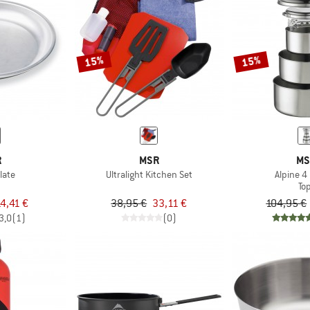
15%
15%
R
MSR
MS
late
Ultralight Kitchen Set
Alpine 4
To
4,41 €
38,95 €
33,11 €
104,95 €
3,0
(1)
(0)