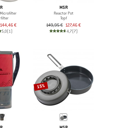
R
MSR
icrofilter
Reactor Pot
filter
Topf
144,46 €
149,95 €
127,46 €
5,0
(1)
4,7
(7)
15%
R
MSR