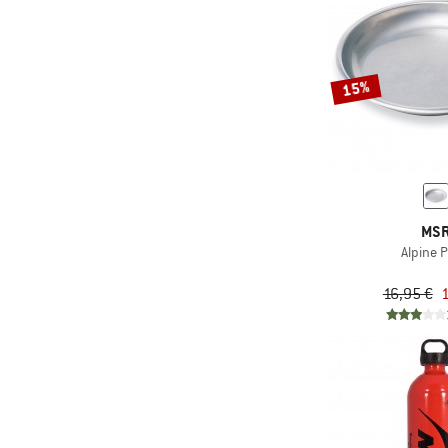
15%
MS
Alpine P
16,95 €
1