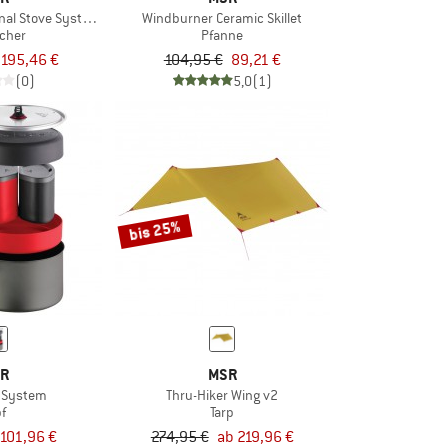
nal Stove System
Windburner Ceramic Skillet
cher
Pfanne
195,46 €
104,95 €
89,21 €
(0)
5,0
(1)
bis 25%
R
MSR
2 System
Thru-Hiker Wing v2
pf
Tarp
101,96 €
274,95 €
ab 219,96 €