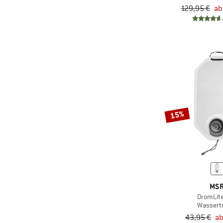
129,95 €
ab
15%
MS
DromLit
Wassert
43,95 €
ab