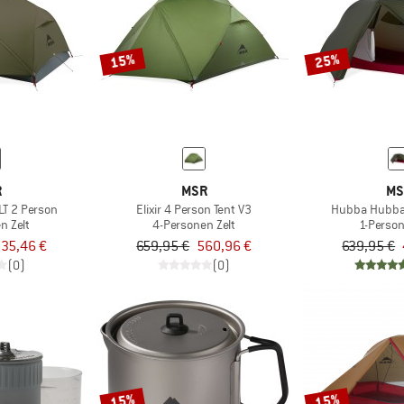
15%
25%
R
MSR
MS
T 2 Person
Elixir 4 Person Tent V3
Hubba Hubba
n Zelt
4-Personen Zelt
1-Person
35,46 €
659,95 €
560,96 €
639,95 €
(0)
(0)
15%
15%