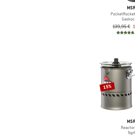
MS
PocketRocket
Gaskoc
139,95 €
1
15%
MS
Reactor
Topf