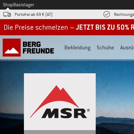
Zum
Shop
Basislager
Portofrei ab 69 € (AT)
Rechnungs
Jetzt bis zu 50% Rabatt im Sommer Sale
Bekleidung
Schuhe
Ausrü