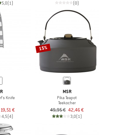
5,0
(1)
(0)
15%
R
MSR
f's Knife
Pika Teapot
Teekocher
19,51 €
49,95 €
42,46 €
4,5
(4)
3,0
(1)