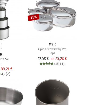
15%
MSR
Alpine StowAway Pot
Topf
R
27,95 €
ab 23,76 €
 Pot Set
pf
4,8
(11)
89,21 €
4,7
(7)