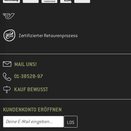
Zertifizierter Retourenprozess
MAIL UNS!
01-38528-97
KAUF BEWUSST
KUNDENKONTO ERÖFFNEN
Gib hier deine E-Mail-Adresse ein und erstelle im nächsten Schri
Deine E-Mail eingeben...