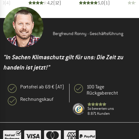
5,0
(
4
)
4,2
(
12
)
5,0
(
1
)
Bergfreund Ronny - Geschäftsführung
"In Sachen Klimaschutz gilt für uns: Die Zeit zu
handeln ist jetzt!"
Portofrei ab 69 € (AT)
100 Tage
Rückgaberecht
Rechnungskauf
So bewerten uns
8.871 Kunden