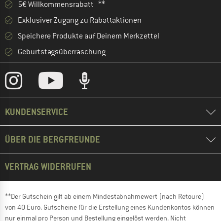
5€ Willkommensrabatt **
Exklusiver Zugang zu Rabattaktionen
Speichere Produkte auf Deinem Merkzettel
Geburtstagsüberraschung
KUNDENSERVICE
ÜBER DIE BERGFREUNDE
VERTRAG WIDERRUFEN
**Der Gutschein gilt ab einem Mindestabnahmewert (nach Retoure)
von 40 Euro. Gutscheine für die Erstellung eines Kundenkontos können
nur einmal pro Person und Bestellung eingelöst werden. Nicht