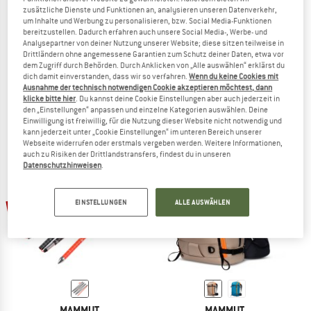
zusätzliche Dienste und Funktionen an, analysieren unseren Datenverkehr,
um Inhalte und Werbung zu personalisieren, bzw. Social Media-Funktionen
bereitzustellen. Dadurch erfahren auch unsere Social Media-, Werbe- und
Analysepartner von deiner Nutzung unserer Website; diese sitzen teilweise in
MAMMUT
MAMMUT
Drittländern ohne angemessene Garantien zum Schutz deiner Daten, etwa vor
dem Zugriff durch Behörden. Durch Anklicken von „Alle auswählen“ erklärst du
Taiss Poles
Haute Route Helmet
dich damit einverstanden, dass wir so verfahren.
Wenn du keine Cookies mit
Trekkingstöcke
Kletterhelm
Ausnahme der technisch notwendigen Cookie akzeptieren möchtest, dann
219,95 €
139,95 €
125,96 €
klicke bitte hier
. Du kannst deine Cookie Einstellungen aber auch jederzeit in
den „Einstellungen“ anpassen und einzelne Kategorien auswählen. Deine
(0)
(0)
Einwilligung ist freiwillig, für die Nutzung dieser Website nicht notwendig und
kann jederzeit unter „Cookie Einstellungen“ im unteren Bereich unserer
Webseite widerrufen oder erstmals vergeben werden. Weitere Informationen,
auch zu Risiken der Drittlandstransfers, findest du in unseren
Datenschutzhinweisen
.
bis 15%
20%
EINSTELLUNGEN
ALLE AUSWÄHLEN
MAMMUT
MAMMUT