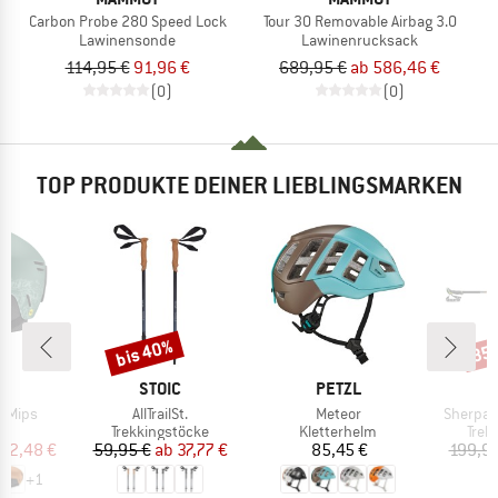
Carbon Probe 280 Speed Lock
Tour 30 Removable Airbag 3.0
Lawinensonde
Lawinenrucksack
114,95 €
91,96 €
689,95 €
ab 586,46 €
(0)
(0)
TOP PRODUKTE DEINER LIEBLINGSMARKEN
bis 40%
35
Rabatt
Raba
E
MARKE
MARKE
H
STOIC
PETZL
Artikel
Artikel
Artikel
o Mips
AllTrailSt.
Meteor
Sherpa 
ktgruppe
Produktgruppe
Produktgruppe
Prod
lm
Trekkingstöcke
Kletterhelm
Trek
eis
duzierter Preis
Preis
reduzierter Preis
Preis
82,48 €
59,95 €
ab
37,77 €
85,45 €
199,95
+
1