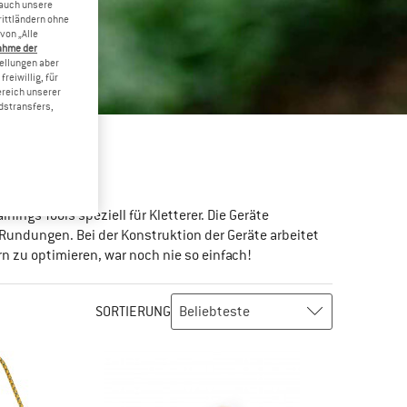
 auch unsere
rittländern ohne
von „Alle
ahme der
tellungen aber
reiwillig, für
ereich unserer
dstransfers,
nings-Tools speziell für Kletterer. Die Geräte
ndungen. Bei der Konstruktion der Geräte arbeitet
rn zu optimieren, war noch nie so einfach!
SORTIERUNG