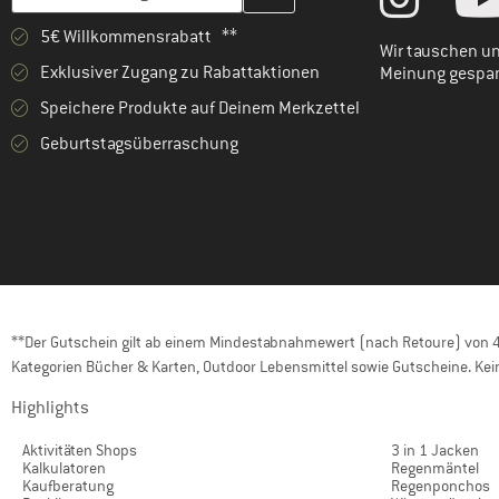
5€ Willkommensrabatt **
Wir tauschen un
Exklusiver Zugang zu Rabattaktionen
Meinung gespa
Speichere Produkte auf Deinem Merkzettel
Geburtstagsüberraschung
**Der Gutschein gilt ab einem Mindestabnahmewert (nach Retoure) von 40
Kategorien Bücher & Karten, Outdoor Lebensmittel sowie Gutscheine. Kein
Highlights
Aktivitäten Shops
3 in 1 Jacken
Kalkulatoren
Regenmäntel
Kaufberatung
Regenponchos