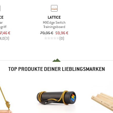
CE
LATTICE
ar
MXEdge Switch
griff
Trainingsboard
37,46 €
79,95 €
59,96 €
4,0
(3)
(0)
TOP PRODUKTE DEINER LIEBLINGSMARKEN