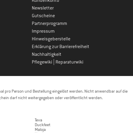
Kundenkonto
Newsletter
Gutscheine
Partnerprogramm
Impressum
Hinweisgeberstelle
Erklärung zur Barrierefreiheit
Nachhaltigkeit
|
Pflegewiki
Reparaturwiki
l pro Person und Bestellung eingelöst werden. Nicht anwendbar auf die
hein darf nicht weitergegeben oder veröffentlicht werden.
Teva
Duckfeet
Maloja