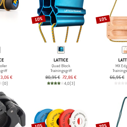
10%
10%
CE
LATTICE
LATT
oller
Quad Block
MX Edg
griff
Trainingsgriff
Training
3,06 €
80,95 €
72,86 €
66,95 €
(0)
4,0
(3)
10%
20%