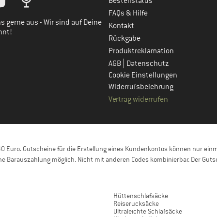
Bestellstatus
FAQs & Hilfe
s gerne aus - Wir sind auf Deine
Kontakt
nnt!
Rückgabe
Produktreklamation
|
AGB
Datenschutz
Cookie Einstellungen
Widerrufsbelehrung
Vertrag widerrufen
 Euro. Gutscheine für die Erstellung eines Kundenkontos können nur einma
e Barauszahlung möglich. Nicht mit anderen Codes kombinierbar. Der Gutsc
Hüttenschlafsäcke
Reiserucksäcke
Ultraleichte Schlafsäcke