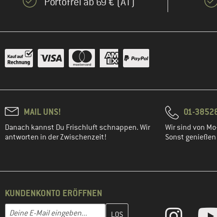
Portofrei ab 69 € (AT)
MAIL UNS!
01-3852
Danach kannst Du Frischluft schnappen. Wir
Wir sind von Mo-
antworten in der Zwischenzeit!
Sonst genießen w
KUNDENKONTO ERÖFFNEN
Gib hier deine E-Mail-Adresse ein und erstelle im nächsten Schri
E-Mail-Adresse