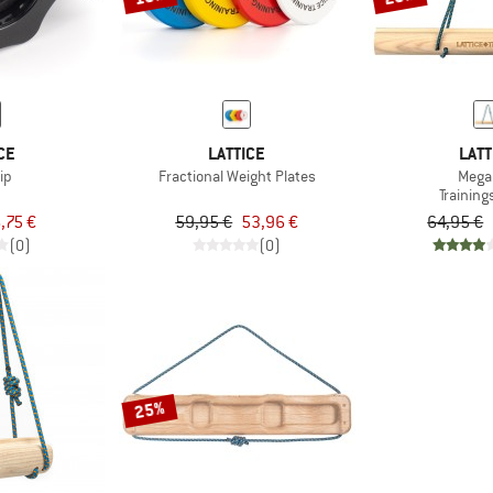
CE
LATTICE
LATT
ip
Fractional Weight Plates
Mega
Trainin
,75 €
59,95 €
53,96 €
64,95 €
(0)
(0)
25%