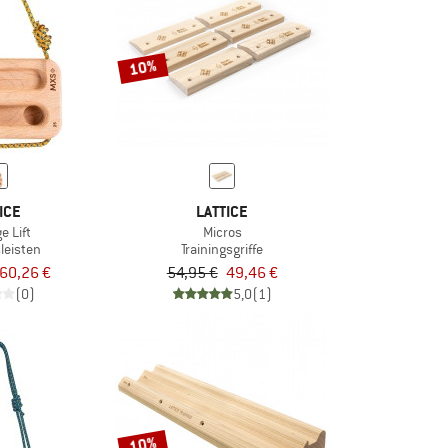
10%
ICE
LATTICE
e Lift
Micros
sleisten
Trainingsgriffe
60,26 €
54,95 €
49,46 €
(0)
5,0
(1)
10%