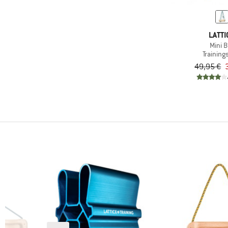
LATTI
Mini B
Trainings
49,95 €