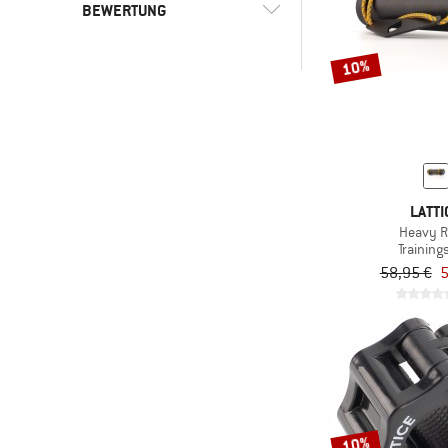
BEWERTUNG
-
10%
-
& mehr
Nur rabattierte Produkte
LATTI
Heavy R
Trainings
58,95 €
5
10%