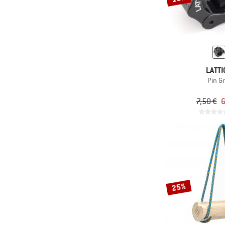
LATTI
Pin Gr
7,50 €
6
25%