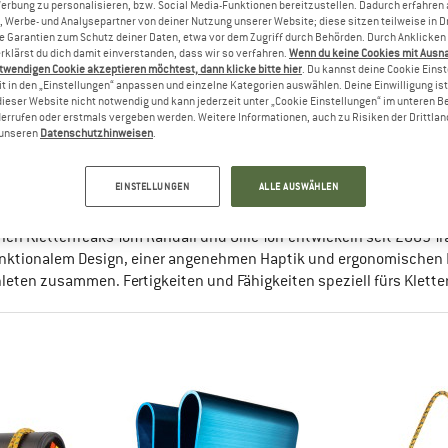
Werbung zu personalisieren, bzw. Social Media-Funktionen bereitzustellen. Dadurch erfahren
, Werbe- und Analysepartner von deiner Nutzung unserer Website; diese sitzen teilweise in D
Garantien zum Schutz deiner Daten, etwa vor dem Zugriff durch Behörden. Durch Anklicken 
rklärst du dich damit einverstanden, dass wir so verfahren.
Wenn du keine Cookies mit Ausn
twendigen Cookie akzeptieren möchtest, dann klicke bitte hier
. Du kannst deine Cookie Eins
t in den „Einstellungen“ anpassen und einzelne Kategorien auswählen. Deine Einwilligung ist f
dieser Website nicht notwendig und kann jederzeit unter „Cookie Einstellungen“ im unteren B
errufen oder erstmals vergeben werden. Weitere Informationen, auch zu Risiken der Drittlan
n unseren
Datenschutzhinweisen
.
attice
EINSTELLUNGEN
ALLE AUSWÄHLEN
 TRAININGSGERÄTE VOM KLETTERCOACH
en Kletterfreaks Tom Randall und Ollie Torr entwickeln seit 2009 Trai
nktionalem Design, einer angenehmen Haptik und ergonomischen Ru
hleten zusammen. Fertigkeiten und Fähigkeiten speziell fürs Klette