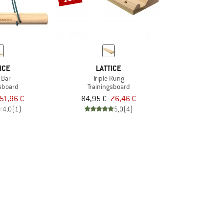
ICE
LATTICE
 Bar
Triple Rung
gsboard
Trainingsboard
51,96 €
84,95 €
76,46 €
4,0
(1)
5,0
(4)