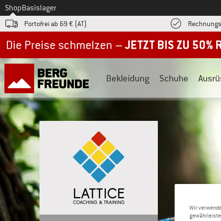
Zum
Shop
Basislager
Portofrei ab 69 € (AT)
Rechnungs
Jetzt bis zu 50% Rabatt im Sommer Sale
Bekleidung
Schuhe
Ausrü
Wir verwende
gewährleiste