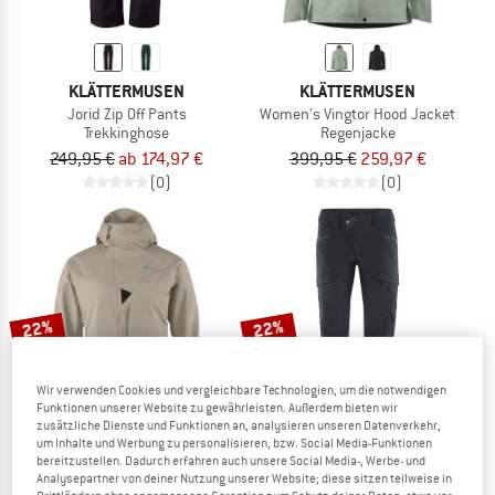
KLÄTTERMUSEN
KLÄTTERMUSEN
Jorid Zip Off Pants
Women's Vingtor Hood Jacket
Trekkinghose
Regenjacke
249,95 €
ab 174,97 €
399,95 €
259,97 €
(0)
(0)
22%
22%
Wir verwenden Cookies und vergleichbare Technologien, um die notwendigen
Funktionen unserer Website zu gewährleisten. Außerdem bieten wir
zusätzliche Dienste und Funktionen an, analysieren unseren Datenverkehr,
um Inhalte und Werbung zu personalisieren, bzw. Social Media-Funktionen
bereitzustellen. Dadurch erfahren auch unsere Social Media-, Werbe- und
Analysepartner von deiner Nutzung unserer Website; diese sitzen teilweise in
KLÄTTERMUSEN
KLÄTTERMUSEN