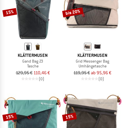
bis 20%
15%
KLÄTTERMUSEN
KLÄTTERMUSEN
Gand Bag 23
Grid Messenger Bag
Tasche
Umhängetasche
129,95 €
110,46 €
119,95 €
ab 95,96 €
(0)
(0)
15%
15%