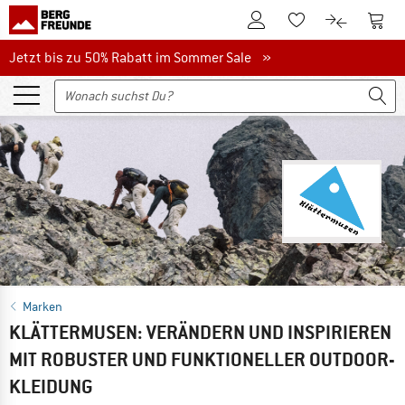
Zum Kundenkonto
Zum 
Zum Merkzettel.
Zum Produk
Jetzt bis zu 50% Rabatt im Sommer Sale
Jetzt bis zu 50% Rabatt im Sommer Sale »
Marken
KLÄTTERMUSEN: VERÄNDERN UND INSPIRIEREN
MIT ROBUSTER UND FUNKTIONELLER OUTDOOR-
KLEIDUNG