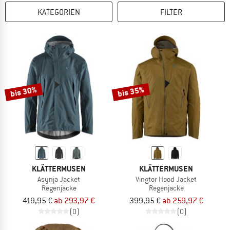
KATEGORIEN
FILTER
bis 30%
bis 35%
KLÄTTERMUSEN
KLÄTTERMUSEN
Asynja Jacket
Vingtor Hood Jacket
Regenjacke
Regenjacke
419,95 €
ab 293,97 €
399,95 €
ab 259,97 €
(0)
(0)