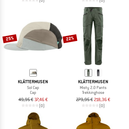
(0)
(0)
25%
22%
KLÄTTERMUSEN
KLÄTTERMUSEN
Sol Cap
Misty 2.0 Pants
Cap
Trekkinghose
49,95 €
37,46 €
279,95 €
218,36 €
(0)
(0)