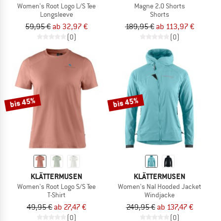
Women's Root Logo L/S Tee
Magne 2.0 Shorts
Longsleeve
Shorts
59,95 €
ab 32,97 €
189,95 €
ab 113,97 €
(0)
(0)
bis 45%
bis 45%
KLÄTTERMUSEN
KLÄTTERMUSEN
Women's Root Logo S/S Tee
Women's Nal Hooded Jacket
T-Shirt
Windjacke
49,95 €
ab 27,47 €
249,95 €
ab 137,47 €
(0)
(0)