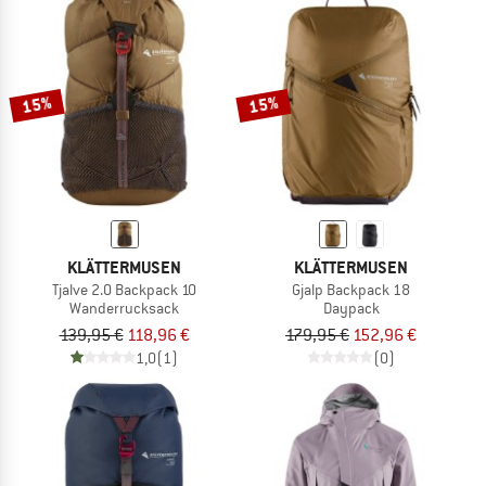
15%
15%
KLÄTTERMUSEN
KLÄTTERMUSEN
Tjalve 2.0 Backpack 10
Gjalp Backpack 18
Wanderrucksack
Daypack
139,95 €
118,96 €
179,95 €
152,96 €
1,0
(1)
(0)