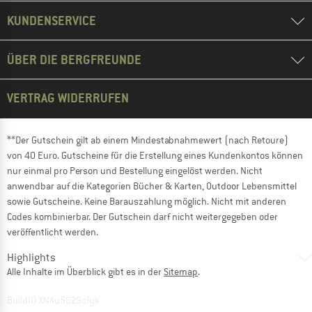
KUNDENSERVICE
ÜBER DIE BERGFREUNDE
VERTRAG WIDERRUFEN
**Der Gutschein gilt ab einem Mindestabnahmewert (nach Retoure)
von 40 Euro. Gutscheine für die Erstellung eines Kundenkontos können
nur einmal pro Person und Bestellung eingelöst werden. Nicht
anwendbar auf die Kategorien Bücher & Karten, Outdoor Lebensmittel
sowie Gutscheine. Keine Barauszahlung möglich. Nicht mit anderen
Codes kombinierbar. Der Gutschein darf nicht weitergegeben oder
veröffentlicht werden.
Highlights
Alle Inhalte im Überblick gibt es in der
Sitemap
.
BuildID XNAu5629cfyk