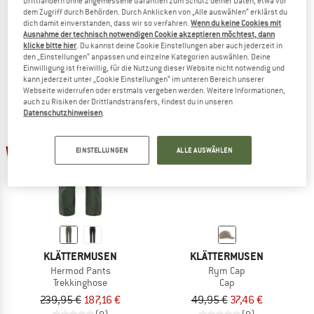
Drittländern ohne angemessene Garantien zum Schutz deiner Daten, etwa vor
dem Zugriff durch Behörden. Durch Anklicken von „Alle auswählen“ erklärst du
Women's Gondul 2.0 Hood Jacket
Women's Misty 2.0 Pants
dich damit einverstanden, dass wir so verfahren.
Wenn du keine Cookies mit
Kunstfaserjacke
Trekkinghose
Ausnahme der technisch notwendigen Cookie akzeptieren möchtest, dann
319,95 €
249,56 €
279,95 €
218,36 €
klicke bitte hier
. Du kannst deine Cookie Einstellungen aber auch jederzeit in
(0)
(0)
den „Einstellungen“ anpassen und einzelne Kategorien auswählen. Deine
Einwilligung ist freiwillig, für die Nutzung dieser Website nicht notwendig und
kann jederzeit unter „Cookie Einstellungen“ im unteren Bereich unserer
Webseite widerrufen oder erstmals vergeben werden. Weitere Informationen,
auch zu Risiken der Drittlandstransfers, findest du in unseren
Datenschutzhinweisen
.
22%
25%
EINSTELLUNGEN
ALLE AUSWÄHLEN
KLÄTTERMUSEN
KLÄTTERMUSEN
Hermod Pants
Rym Cap
Trekkinghose
Cap
239,95 €
187,16 €
49,95 €
37,46 €