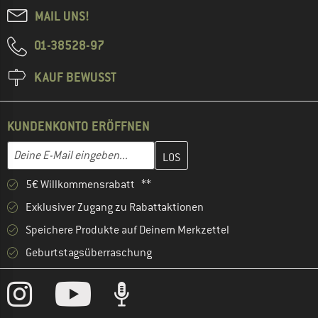
MAIL UNS!
01-38528-97
KAUF BEWUSST
KUNDENKONTO ERÖFFNEN
Gib hier deine E-Mail-Adresse ein und erstelle im nächsten Schri
E-Mail-Adresse
5€ Willkommensrabatt **
Exklusiver Zugang zu Rabattaktionen
Speichere Produkte auf Deinem Merkzettel
Geburtstagsüberraschung