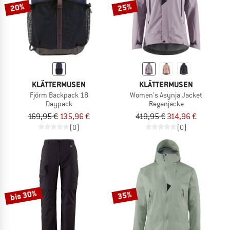
20%
25%
KLÄTTERMUSEN
KLÄTTERMUSEN
Fjörm Backpack 18
Women's Asynja Jacket
Daypack
Regenjacke
169,95 €
135,96 €
419,95 €
314,96 €
(0)
(0)
bis 30%
35%