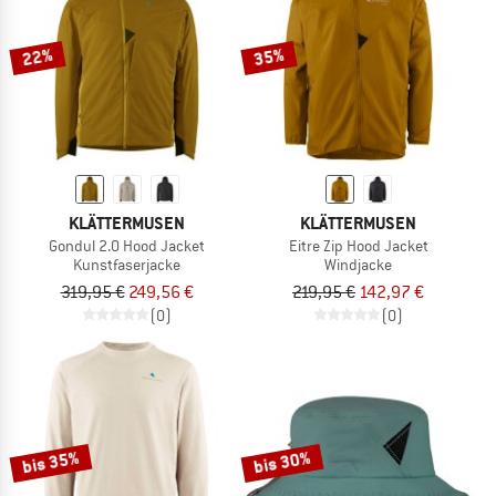
22%
35%
KLÄTTERMUSEN
KLÄTTERMUSEN
Gondul 2.0 Hood Jacket
Eitre Zip Hood Jacket
Kunstfaserjacke
Windjacke
319,95 €
249,56 €
219,95 €
142,97 €
(0)
(0)
bis 35%
bis 30%