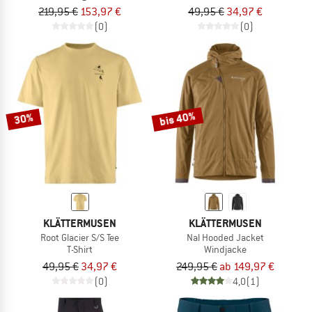
219,95 €
153,97 €
49,95 €
34,97 €
(0)
(0)
bis 40%
30%
KLÄTTERMUSEN
KLÄTTERMUSEN
Root Glacier S/S Tee
Nal Hooded Jacket
T-Shirt
Windjacke
49,95 €
34,97 €
249,95 €
ab 149,97 €
(0)
4,0
(1)