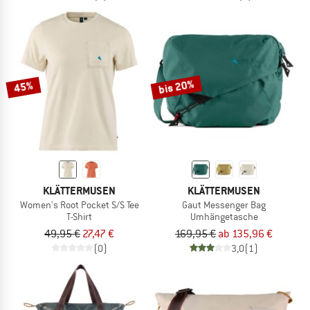
bis 20%
45%
KLÄTTERMUSEN
KLÄTTERMUSEN
Women's Root Pocket S/S Tee
Gaut Messenger Bag
T-Shirt
Umhängetasche
49,95 €
27,47 €
169,95 €
ab 135,96 €
(0)
3,0
(1)