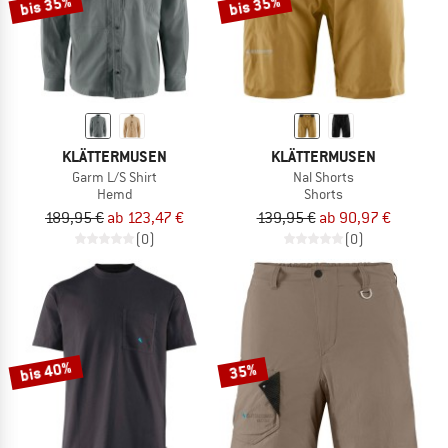
bis 35%
bis 35%
KLÄTTERMUSEN
KLÄTTERMUSEN
Garm L/S Shirt
Nal Shorts
Hemd
Shorts
189,95 €
ab 123,47 €
139,95 €
ab 90,97 €
(0)
(0)
bis 40%
35%