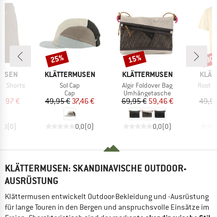
25%
15%
30
Rabatt
Rabatt
Raba
MARKE
MARKE
MARK
MUSEN
KLÄTTERMUSEN
KLÄTTERMUSEN
KLÄT
Artikel
Artikel
Artikel
ld Shorts
Sol Cap
Algir Foldover Bag
Root Gl
ktgruppe
Produktgruppe
Produktgruppe
s
Cap
Umhängetasche
eis
duzierter Preis
Preis
reduzierter Preis
Preis
reduzierter Preis
0,97 €
49,95 €
37,46 €
69,95 €
59,46 €
49,95
0,0
(
0
)
0,0
(
0
)
0,0
(
0
)
KLÄTTERMUSEN: SKANDINAVISCHE OUTDOOR-
AUSRÜSTUNG
Klättermusen entwickelt Outdoor-Bekleidung und -Ausrüstung
für lange Touren in den Bergen und anspruchsvolle Einsätze im