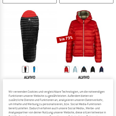
bis 73%
ALVIVO
ALVIVO
Ibex Light
Women's Belfast
Daunenschlafsack
Daunenjacke
Wir verwenden Cookies und vergleichbare Technologien, um die notwendigen
189,95 €
219,95 €
ab 59,39 €
Funktionen unserer Website zu gewährleisten. Außerdem bieten wir
4,7
(18)
4,2
(154)
zusätzliche Dienste und Funktionen an, analysieren unseren Datenverkehr,
um Inhalte und Werbung zu personalisieren, bzw. Social Media-Funktionen
bereitzustellen. Dadurch erfahren auch unsere Social Media-, Werbe- und
Analysepartner von deiner Nutzung unserer Website; diese sitzen teilweise in