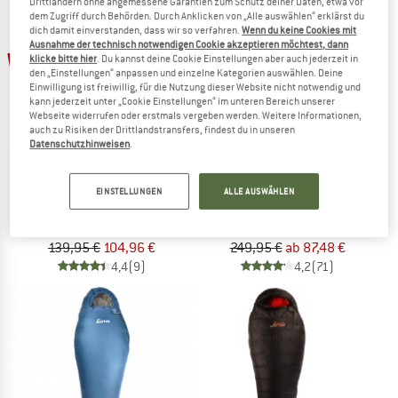
Drittländern ohne angemessene Garantien zum Schutz deiner Daten, etwa vor
dem Zugriff durch Behörden. Durch Anklicken von „Alle auswählen“ erklärst du
dich damit einverstanden, dass wir so verfahren.
Wenn du keine Cookies mit
Ausnahme der technisch notwendigen Cookie akzeptieren möchtest, dann
bis 65%
25%
klicke bitte hier
. Du kannst deine Cookie Einstellungen aber auch jederzeit in
den „Einstellungen“ anpassen und einzelne Kategorien auswählen. Deine
Einwilligung ist freiwillig, für die Nutzung dieser Website nicht notwendig und
kann jederzeit unter „Cookie Einstellungen“ im unteren Bereich unserer
Webseite widerrufen oder erstmals vergeben werden. Weitere Informationen,
auch zu Risiken der Drittlandstransfers, findest du in unseren
Datenschutzhinweisen
.
ALVIVO
ALVIVO
EINSTELLUNGEN
ALLE AUSWÄHLEN
Ibex Ultra Light
Women's Minsk
Daunenschlafsack
Daunenjacke
139,95 €
104,96 €
249,95 €
ab 87,48 €
4,4
(9)
4,2
(71)