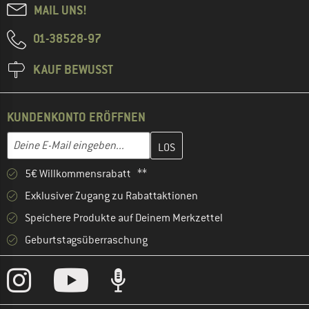
MAIL UNS!
01-38528-97
KAUF BEWUSST
KUNDENKONTO ERÖFFNEN
Gib hier deine E-Mail-Adresse ein und erstelle im nächsten Schri
E-Mail-Adresse
5€ Willkommensrabatt **
Exklusiver Zugang zu Rabattaktionen
Speichere Produkte auf Deinem Merkzettel
Geburtstagsüberraschung