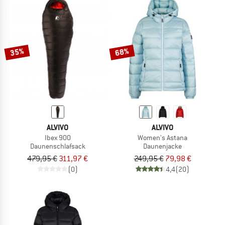
35%
68%
ALVIVO
ALVIVO
Ibex 900
Women's Astana
Daunenschlafsack
Daunenjacke
479,95 €
311,97 €
249,95 €
79,98 €
(0)
4,4
(20)