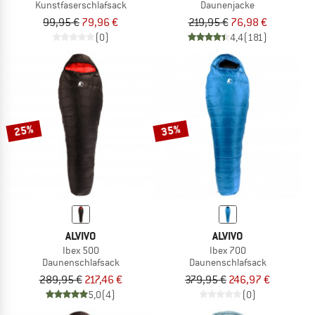
Kunstfaserschlafsack
Daunenjacke
99,95 €
79,96 €
219,95 €
76,98 €
(0)
4,4
(181)
25%
35%
ALVIVO
ALVIVO
Ibex 500
Ibex 700
Daunenschlafsack
Daunenschlafsack
289,95 €
217,46 €
379,95 €
246,97 €
5,0
(4)
(0)