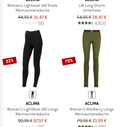
Women's Lightwool 140 Briefs
LW Long Shorts
Merinounterwäsche
Unterhose
44,95 €
31,47 €
54,95 €
38,47 €
(0)
4,3
(3)
32%
70%
ACLIMA
ACLIMA
Women's LightWool 140 Longs
Women's Woolterry Longs
Merinounterwäsche
Merinounterwäsche
99,95 €
67,97 €
79,95 €
23,99 €
(0)
4,4
(8)