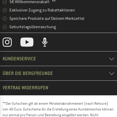
5€ Willkommensrabatt **
Exklusiver Zugang zu Rabattaktionen
Speichere Produkte auf Deinem Merkzettel
Geburtstagsüberraschung
KUNDENSERVICE
ÜBER DIE BERGFREUNDE
VERTRAG WIDERRUFEN
**Der Gutschein gilt ab einem Mindestabnahmewert (nach Retoure)
von 40 Euro. Gutscheine für die Erstellung eines Kundenkontos können
nur einmal pro Person und Bestellung eingelöst werden. Nicht