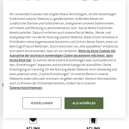
Wir verwenden Cookies und vergleichbare Technologien, um die notwendigen
Funktionen unserer Website zu gewährleisten. Außerdem bieten wir
ACLIMA
ACLIMA
zusätzliche Dienste und Funktionen an, analysieren unseren Datenverkehr,
um Inhalte und Werbung zu personalisieren, bzw. Social Media-Funktionen
Women's Warmwool Longs High Waist
Women's DesignWool Marius Longs
bereitzustellen. Dadurch erfahren auch unsere Social Media-, Werbe- und
Leggings
Merinounterwäsche
Analysepartner von deiner Nutzung unserer Website; diese sitzen teilweise in
99,95 €
139,95 €
111,96 €
Drittländern ohne angemessene Garantien zum Schutz deiner Daten, etwa vor
dem Zugriff durch Behörden. Durch Anklicken von „Alle auswählen“ erklärst du
3,0
(1)
(0)
dich damit einverstanden, dass wir so verfahren.
Wenn du keine Cookies mit
Ausnahme der technisch notwendigen Cookie akzeptieren möchtest, dann
klicke bitte hier
. Du kannst deine Cookie Einstellungen aber auch jederzeit in
den „Einstellungen“ anpassen und einzelne Kategorien auswählen. Deine
Einwilligung ist freiwillig, für die Nutzung dieser Website nicht notwendig und
kann jederzeit unter „Cookie Einstellungen“ im unteren Bereich unserer
Webseite widerrufen oder erstmals vergeben werden. Weitere Informationen,
auch zu Risiken der Drittlandstransfers, findest du in unseren
30%
30%
Datenschutzhinweisen
.
EINSTELLUNGEN
ALLE AUSWÄHLEN
ACLIMA
ACLIMA