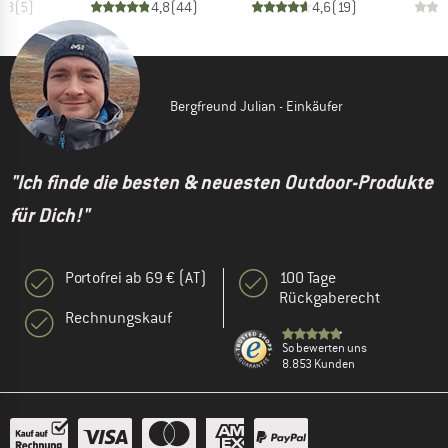
4,8
(
5
)
4,8
(
44
)
4,6
(
19
)
Bergfreund Julian - Einkäufer
"Ich finde die besten & neuesten Outdoor-Produkte
für Dich!"
Portofrei ab 69 € (AT)
100 Tage
Rückgaberecht
Rechnungskauf
So bewerten uns
8.853 Kunden