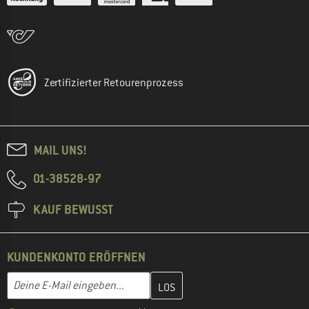
Zertifizierter Retourenprozess
MAIL UNS!
01-38528-97
KAUF BEWUSST
KUNDENKONTO ERÖFFNEN
Gib hier deine E-Mail-Adresse ein und erstelle im nächsten Schri
E-Mail-Adresse