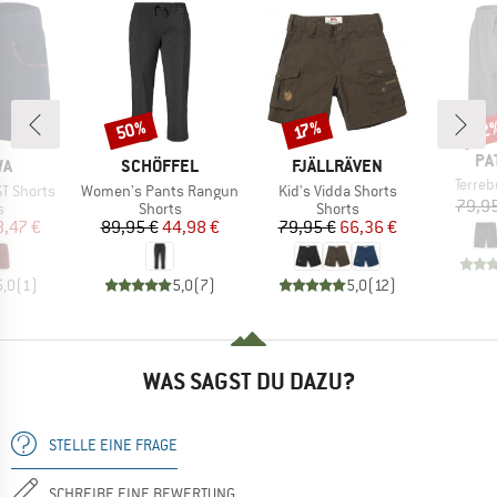
50%
22
Rabatt
Rabatt
Raba
17%
MA
PA
E
MARKE
MARKE
WA
SCHÖFFEL
FJÄLLRÄVEN
Artikel
Terre
Artikel
Artikel
ST Shorts
Women's Pants Rangun
Kid's Vidda Shorts
79,95
ktgruppe
Produktgruppe
Produktgruppe
s
Shorts
Shorts
eis
duzierter Preis
Preis
reduzierter Preis
Preis
reduzierter Preis
8,47 €
89,95 €
44,98 €
79,95 €
66,36 €
5,0
(
1
)
5,0
(
7
)
5,0
(
12
)
WAS SAGST DU DAZU?
STELLE EINE FRAGE
SCHREIBE EINE BEWERTUNG