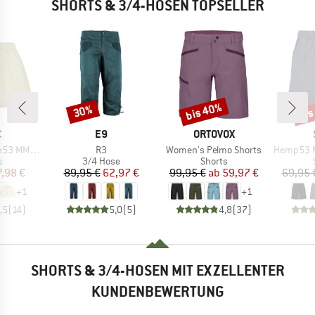
SHORTS & 3/4-HOSEN TOPSELLER
bis 40%
bis
30%
Rabatt
Rabatt
Raba
KE
MARKE
MARKE
C
E9
ORTOVOX
Artikel
Artikel
Artikel
X. Shorts
R3
Women's Pelmo Shorts
Hemp53 MMXX
ktgruppe
Produktgruppe
Produktgruppe
s
3/4 Hose
Shorts
eis
duzierter Preis
Preis
reduzierter Preis
Preis
reduzierter Preis
7,98 €
89,95 €
62,97 €
99,95 €
ab
59,97 €
69,95 
+
1
+
1
,5
(
14
)
5,0
(
5
)
4,8
(
37
)
SHORTS & 3/4-HOSEN MIT EXZELLENTER
KUNDENBEWERTUNG