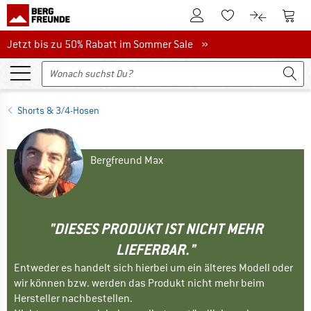
Zum Kundenkonto
Zum 
Zum Merkzettel.
Zum Produk
Jetzt bis zu 50% Rabatt im Sommer Sale
Jetzt bis zu 50% Rabatt im Sommer Sale »
Shorts & 3/4-Hosen
Bergfreund Max
"DIESES PRODUKT IST NICHT MEHR
LIEFERBAR."
Entweder es handelt sich hierbei um ein älteres Modell oder
wir können bzw. werden das Produkt nicht mehr beim
Hersteller nachbestellen.