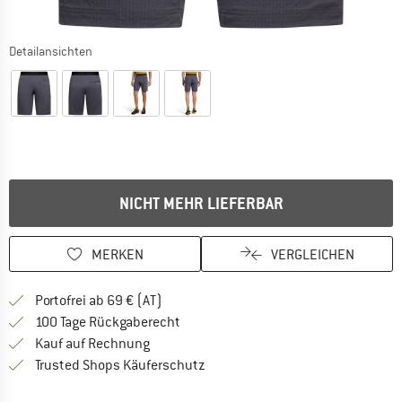
Detailansichten
NICHT MEHR LIEFERBAR
MERKEN
VERGLEICHEN
Finde mehr Informationen zu den Versand
Portofrei ab 69 € (AT)
Gehe hier zu den Rückgabe-Richtlinie
100 Tage Rückgaberecht
Finde die Zahlungs-Infos hier! Öffnet sich 
Kauf auf Rechnung
Finde alle Infos hier!
Trusted Shops Käuferschutz