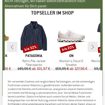
Nicht verzagen, wir haben selbstverständlich noch
Alternativen für Dich parat:
TOPSELLER IM SHOP
bis 32%
bis 20%
bis
Rabatt
Rabatt
Raba
TOCK
MARKE
PATAGONIA
MARKE
ON
MA
HEB
 BF
Artikel
Retro Pile Jacket
Artikel
Women's Cloud 6
Artikel
MerinoMix150 Pi
tgruppe
en
Produktgruppe
Fleecejacke
Produktgruppe
Sneaker
Pr
Me
eis
duzierter Preis
71,96 €
149,95 €
ab
Preis
reduzierter Preis
101,97 €
159,95 €
ab
Preis
reduzierter Preis
127,96 €
59,95 
+
6
+
1
+
9
,8
(
20
)
4,6
(
71
)
4,7
(
48
)
Wir verwenden Cookies und vergleichbare Technologien, um die notwendigen
Funktionen unserer Website zu gewährleisten. Außerdem bieten wir
zusätzliche Dienste und Funktionen an, analysieren unseren Datenverkehr,
um Inhalte und Werbung zu personalisieren, bzw. Social Media-Funktionen
bereitzustellen. Dadurch erfahren auch unsere Social Media-, Werbe- und
Analysepartner von deiner Nutzung unserer Website; diese sitzen teilweise in
Drittländern ohne angemessene Garantien zum Schutz deiner Daten, etwa vor