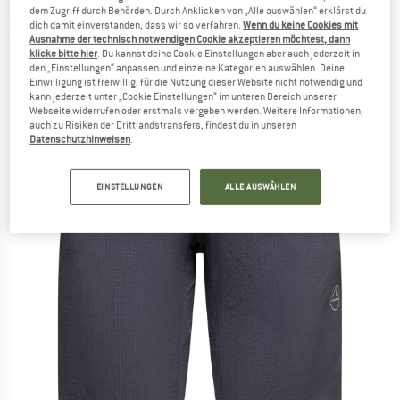
LA SPORTIVA
-
Helixir Shorts - Kletterhose
dem Zugriff durch Behörden. Durch Anklicken von „Alle auswählen“ erklärst du
dich damit einverstanden, dass wir so verfahren.
Wenn du keine Cookies mit
(0)
Ausnahme der technisch notwendigen Cookie akzeptieren möchtest, dann
klicke bitte hier
. Du kannst deine Cookie Einstellungen aber auch jederzeit in
den „Einstellungen“ anpassen und einzelne Kategorien auswählen. Deine
Einwilligung ist freiwillig, für die Nutzung dieser Website nicht notwendig und
kann jederzeit unter „Cookie Einstellungen“ im unteren Bereich unserer
Webseite widerrufen oder erstmals vergeben werden. Weitere Informationen,
auch zu Risiken der Drittlandstransfers, findest du in unseren
Datenschutzhinweisen
.
EINSTELLUNGEN
ALLE AUSWÄHLEN