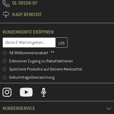
01-38528-97
KAUF BEWUSST
KUNDENKONTO ERÖFFNEN
Gib hier deine E-Mail-Adresse ein und erstelle im nächsten Schri
E-Mail-Adresse
5€ Willkommensrabatt **
Exklusiver Zugang zu Rabattaktionen
Speichere Produkte auf Deinem Merkzettel
Geburtstagsüberraschung
KUNDENSERVICE