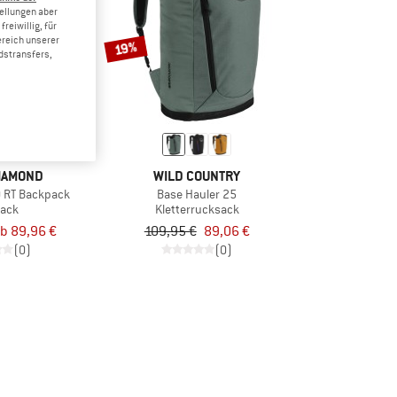
tellungen aber
reiwillig, für
ereich unserer
19%
dstransfers,
IAMOND
WILD COUNTRY
0 RT Backpack
Base Hauler 25
ack
Kletterrucksack
b 89,96 €
109,95 €
89,06 €
(0)
(0)