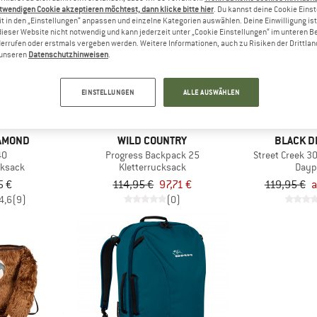
twendigen Cookie akzeptieren möchtest, dann klicke bitte hier
. Du kannst deine Cookie Eins
t in den „Einstellungen“ anpassen und einzelne Kategorien auswählen. Deine Einwilligung ist f
dieser Website nicht notwendig und kann jederzeit unter „Cookie Einstellungen“ im unteren B
bis 25%
15%
errufen oder erstmals vergeben werden. Weitere Informationen, auch zu Risiken der Drittlan
n unseren
Datenschutzhinweisen
.
EINSTELLUNGEN
ALLE AUSWÄHLEN
IAMOND
WILD COUNTRY
BLACK D
40
Progress Backpack 25
Street Creek 3
cksack
Kletterrucksack
Dayp
5 €
114,95 €
97,71 €
119,95 €
a
4,6
(9)
(0)