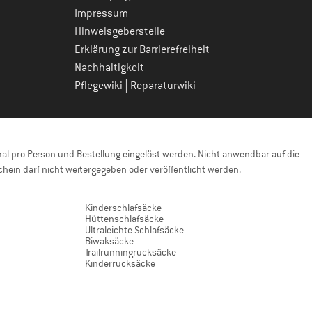
Impressum
Hinweisgeberstelle
Erklärung zur Barrierefreiheit
Nachhaltigkeit
|
Pflegewiki
Reparaturwiki
l pro Person und Bestellung eingelöst werden. Nicht anwendbar auf die
hein darf nicht weitergegeben oder veröffentlicht werden.
Kinderschlafsäcke
Hüttenschlafsäcke
Ultraleichte Schlafsäcke
Biwaksäcke
Trailrunningrucksäcke
Kinderrucksäcke