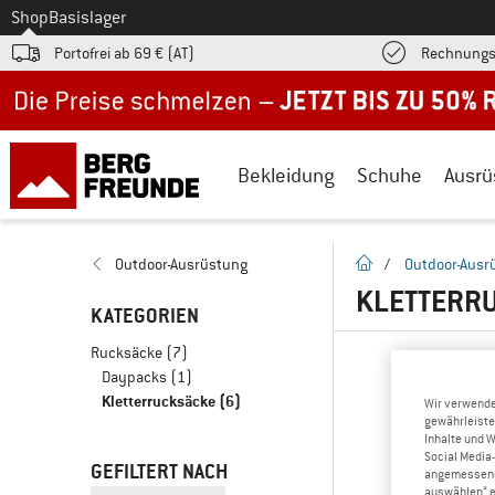
Zum
Shop
Basislager
Portofrei ab 69 € (AT)
Rechnungs
Jetzt bis zu 50% Rabatt im Sommer Sale
Bekleidung
Schuhe
Ausrü
Startseite
Outdoor-Ausrüstung
/
Outdoor-Ausr
KLETTERRU
KATEGORIEN
Rucksäcke
(7)
Daypacks
(1)
Kletterrucksäcke
(6)
Wir verwende
gewährleiste
Inhalte und 
Social Media-
GEFILTERT NACH
angemessene 
auswählen“ e