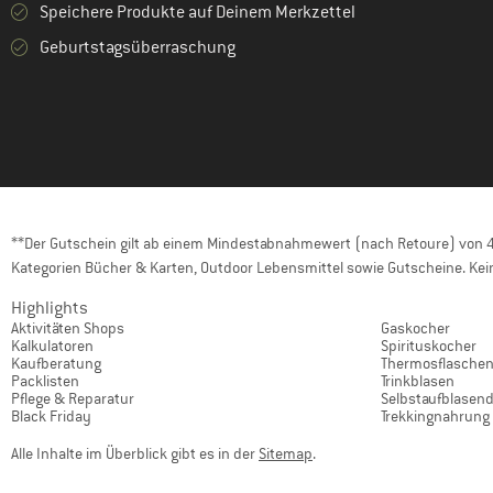
Speichere Produkte auf Deinem Merkzettel
Geburtstagsüberraschung
**Der Gutschein gilt ab einem Mindestabnahmewert (nach Retoure) von 40
Kategorien Bücher & Karten, Outdoor Lebensmittel sowie Gutscheine. Kein
Highlights
Aktivitäten Shops
Gaskocher
Kalkulatoren
Spirituskocher
Kaufberatung
Thermosflasche
Packlisten
Trinkblasen
Pflege & Reparatur
Selbstaufblasen
Black Friday
Trekkingnahrung
Alle Inhalte im Überblick gibt es in der
Sitemap
.