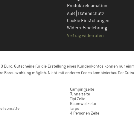
Produktreklamation
|
AGB
Datenschutz
Cookie Einstellungen
Widerrufsbelehrung
Vertrag widerrufen
 Euro. Gutscheine für die Erstellung eines Kundenkontos können nur einma
e Barauszahlung möglich. Nicht mit anderen Codes kombinierbar. Der Gutsc
Campingzelte
Tunnelzelte
n
Tipi Zelte
Baumwollzelte
de Isomatte
Tarps
4 Personen Zelte