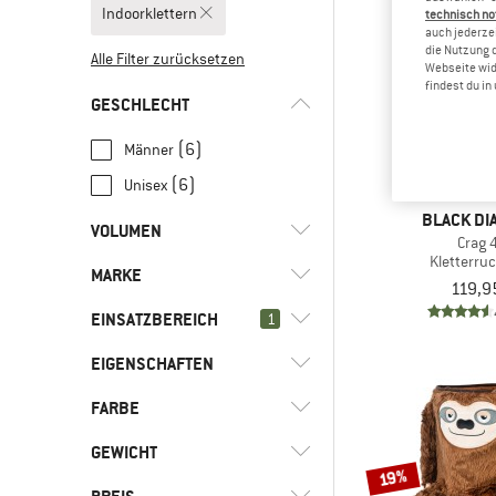
Indoorklettern
technisch no
auch jederzei
die Nutzung 
Alle Filter zurücksetzen
Webseite wid
findest du i
GESCHLECHT
(6)
Männer
(6)
Unisex
BLACK D
VOLUMEN
Crag 
Kletterru
MARKE
l
(2)
16 - 29
119,9
l
(2)
30 - 44
EINSATZBEREICH
1
l
(1)
45 - 59
EIGENSCHAFTEN
(6)
Indoorklettern
(8)
Alltag
(2)
Black Diamond
FARBE
(2)
Hüftgurt abnehmbar
(45)
Alpinklettern
(1)
DMM
(2)
Laptopfach
GEWICHT
(22)
Bergsport
19%
(2)
Wild Country