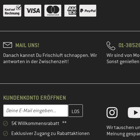
MAIL UNS!
01-3852
Danach kannst Du Frischluft schnappen. Wir
Wir sind von Mo-
antworten in der Zwischenzeit!
Sonst genießen w
KUNDENKONTO ERÖFFNEN
Gib hier deine E-Mail-Adresse ein und erstelle im nächsten Schri
E-Mail-Adresse
5€ Willkommensrabatt **
Wir tauschen un
Exklusiver Zugang zu Rabattaktionen
Meinung gespa