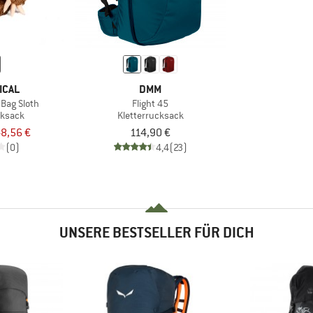
ICAL
DMM
 Bag Sloth
Flight 45
cksack
Kletterrucksack
8,56 €
114,90 €
(0)
4,4
(23)
UNSERE BESTSELLER FÜR DICH