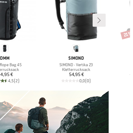
Rabat
21%
MARKE
MARKE
DMM
SIMOND
Artikel
 Rope Bag 45
SIMOND - Vertika 23
uktgruppe
Produktgruppe
terrucksack
Kletterrucksack
Preis
Preis
4,95 €
54,95 €
1
4,5
(
2
)
0,0
(
0
)