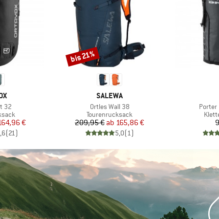
bis 21%
Rabatt
MARKE
OX
SALEWA
Artikel
Artikel
t 32
Ortles Wall 38
Porter
uppe
Produktgruppe
Prod
ksack
Tourenrucksack
Klet
eis
duzierter Preis
Preis
reduzierter Preis
164,96 €
209,95 €
ab
165,86 €
9
,6
(
21
)
5,0
(
1
)