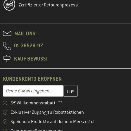
Zertifizierter Retourenprozess
MAIL UNS!
01-38528-97
KAUF BEWUSST
KUNDENKONTO ERÖFFNEN
Gib hier deine E-Mail-Adresse ein und erstelle im nächsten Schri
E-Mail-Adresse
5€ Willkommensrabatt **
Exklusiver Zugang zu Rabattaktionen
Speichere Produkte auf Deinem Merkzettel