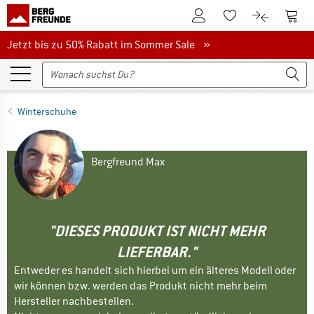
Zum Kundenkonto
Zum 
Zum Merkzettel.
Zum Produk
Jetzt bis zu 50% Rabatt im Sommer Sale
Jetzt bis zu 50% Rabatt im Sommer Sale »
Winterschuhe
Bergfreund Max
"DIESES PRODUKT IST NICHT MEHR
LIEFERBAR."
Entweder es handelt sich hierbei um ein älteres Modell oder
wir können bzw. werden das Produkt nicht mehr beim
Hersteller nachbestellen.