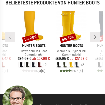
BELIEBTESTE PRODUKTE VON HUNTER BOOTS
bis 20%
bis 20%
20
Rabatt
Rabatt
Raba
MARKE
MARKE
MAR
BOOTS
HUNTER BOOTS
HUNTER BOOTS
HUNT
Artikel
Artikel
Art
t Boot
Downpour Tall Boot
Women's Original Tall
Ori
ruppe
Produktgruppe
Produktgruppe
Pro
efel
Gummistiefel
Gummistiefel
Gum
eis
duzierter Preis
Preis
reduzierter Preis
Preis
reduzierter Preis
38,47 €
134,95 €
ab
107,96 €
159,95 €
ab
127,96 €
159,9
+
2
+
2
5,0
(
1
)
0,0
(
0
)
4,2
(
5
)