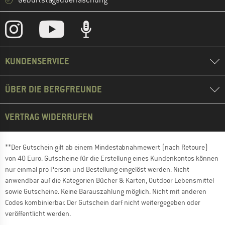
Geburtstagsüberraschung
KUNDENSERVICE
ÜBER DIE BERGFREUNDE
VERTRAG WIDERRUFEN
**Der Gutschein gilt ab einem Mindestabnahmewert (nach Retoure)
von 40 Euro. Gutscheine für die Erstellung eines Kundenkontos können
nur einmal pro Person und Bestellung eingelöst werden. Nicht
anwendbar auf die Kategorien Bücher & Karten, Outdoor Lebensmittel
sowie Gutscheine. Keine Barauszahlung möglich. Nicht mit anderen
Codes kombinierbar. Der Gutschein darf nicht weitergegeben oder
veröffentlicht werden.