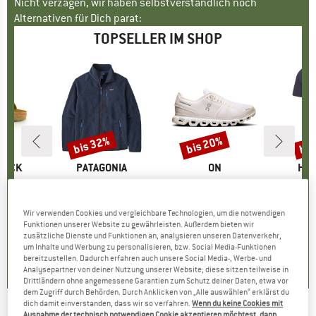
Nicht verzagen, wir haben selbstverständlich noch
Alternativen für Dich parat:
TOPSELLER IM SHOP
bis 32%
bis 20%
bis
Rabatt
Rabatt
Raba
TOCK
MARKE
PATAGONIA
MARKE
ON
MA
HEB
 BF
Artikel
Retro Pile Jacket
Artikel
Women's Cloud 6
Artikel
MerinoMix150 Pi
tgruppe
en
Produktgruppe
Fleecejacke
Produktgruppe
Sneaker
Pr
Me
eis
duzierter Preis
71,96 €
149,95 €
ab
Preis
reduzierter Preis
101,97 €
159,95 €
ab
Preis
reduzierter Preis
127,96 €
59,95 
Wir verwenden Cookies und vergleichbare Technologien, um die notwendigen
+
6
+
1
+
9
Funktionen unserer Website zu gewährleisten. Außerdem bieten wir
zusätzliche Dienste und Funktionen an, analysieren unseren Datenverkehr,
,8
(
20
)
4,6
(
71
)
4,7
(
48
)
um Inhalte und Werbung zu personalisieren, bzw. Social Media-Funktionen
bereitzustellen. Dadurch erfahren auch unsere Social Media-, Werbe- und
Analysepartner von deiner Nutzung unserer Website; diese sitzen teilweise in
Drittländern ohne angemessene Garantien zum Schutz deiner Daten, etwa vor
dem Zugriff durch Behörden. Durch Anklicken von „Alle auswählen“ erklärst du
dich damit einverstanden, dass wir so verfahren.
Wenn du keine Cookies mit
Ausnahme der technisch notwendigen Cookie akzeptieren möchtest, dann