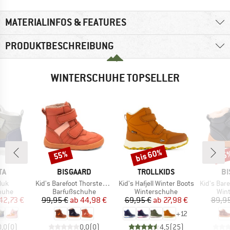
MATERIALINFOS & FEATURES
PRODUKTBESCHREIBUNG
WINTERSCHUHE TOPSELLER
bis 60%
55%
55
Rabatt
Rabatt
Raba
E
MARKE
MARKE
MA
TA
BISGAARD
TROLLKIDS
BI
Artikel
Artikel
Artikel
luk
Kid's Barefoot Thorsten Tex
Kid's Hafjell Winter Boots
Kid's Baref
ruppe
Produktgruppe
Produktgruppe
Pro
huhe
Barfußschuhe
Winterschuhe
Win
eis
duzierter Preis
Preis
reduzierter Preis
Preis
reduzierter Preis
42,73 €
99,95 €
ab
44,98 €
69,95 €
ab
27,98 €
89,95
+
12
0,0
(
0
)
0,0
(
0
)
4,5
(
25
)