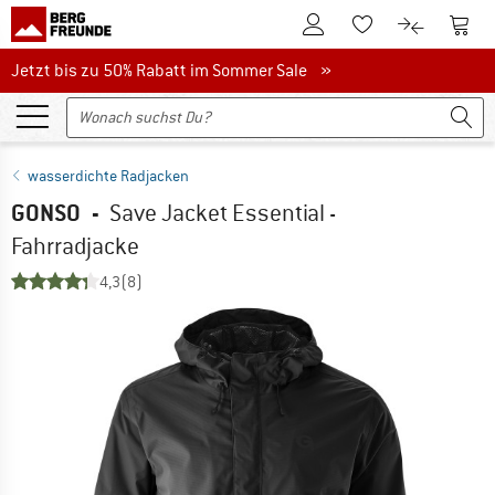
Zum Kundenkonto
Zum 
Zum Merkzettel.
Zum Produk
Jetzt bis zu 50% Rabatt im Sommer Sale
Jetzt bis zu 50% Rabatt im Sommer Sale »
wasserdichte Radjacken
GONSO
-
Save Jacket Essential -
Fahrradjacke
4,3
(8)