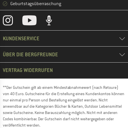
Geburtstagsüberraschung
KUNDENSERVICE
ÜBER DIE BERGFREUNDE
VERTRAG WIDERRUFEN
**Der Gutschein gilt ab einem Mindestabnahmewert (nach Retoure)
von 40 Euro. Gutscheine für die Erstellung eines Kundenkontos können
nur einmal pro Person und Bestellung eingelöst werden. Nicht
anwendbar auf die Kategorien Bücher & Karten, Outdoor Lebensmittel
sowie Gutscheine. Keine Barauszahlung möglich. Nicht mit anderen
Codes kombinierbar. Der Gutschein darf nicht weitergegeben oder
veröffentlicht werden.