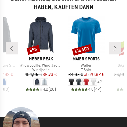
HABEN, KAUFTEN DANN
bis 40%
bis
65%
Rabatt
Rabatt
Raba
E
MARKE
MARKE
O
HEBER PEAK
MAIER SPORTS
Artikel
Artikel
Artike
er Shorts
WildwoodHe. Wind Jacket
Walter
Bike 
tgruppe
Produktgruppe
Produktgruppe
Pro
se
Windjacke
T-Shirt
Üb
eis
duzierter Preis
Preis
reduzierter Preis
Preis
reduzierter Preis
47,98 €
104,95 €
36,73 €
34,95 €
ab
20,97 €
26,95 
+
7
5,0
(
3
)
4,2
(
20
)
4,6
(
47
)