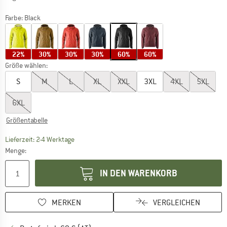
Farbe:
Black
22%
30%
30%
30%
60%
60%
Größe wählen:
S
M
L
XL
XXL
3XL
4XL
5XL
6XL
Größentabelle
Der Link öffnet sich in einer Infobox und beinhaltet
Lieferzeit: 2-4 Werktage
Menge:
IN DEN WARENKORB
MERKEN
VERGLEICHEN