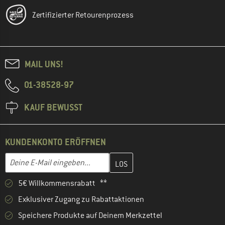
Zertifizierter Retourenprozess
MAIL UNS!
01-38528-97
KAUF BEWUSST
KUNDENKONTO ERÖFFNEN
Gib hier deine E-Mail-Adresse ein und erstelle im nächsten Schri
E-Mail-Adresse
5€ Willkommensrabatt **
Exklusiver Zugang zu Rabattaktionen
Speichere Produkte auf Deinem Merkzettel