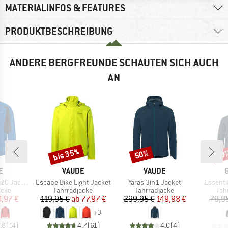
MATERIALINFOS & FEATURES
PRODUKTBESCHREIBUNG
ANDERE BERGFREUNDE SCHAUTEN SICH AUCH
AN
bis 35%
50%
20
Rabatt
Rabatt
Raba
E
MARKE
MARKE
E
VAUDE
VAUDE
Artikel
Artikel
Artikel
O Jacket
Escape Bike Light Jacket
Yaras 3in1 Jacket
Essenti
gruppe
Produktgruppe
Produktgruppe
Pro
acke
Fahrradjacke
Fahrradjacke
Fah
eis
duzierter Preis
Preis
reduzierter Preis
Preis
reduzierter Preis
4,97 €
119,95 €
ab
77,97 €
299,95 €
149,98 €
79,9
+
3
,8
(
14
)
4,7
(
61
)
4,0
(
4
)