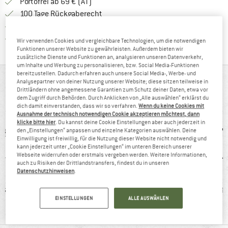
Finde mehr Informationen zu den Versand
Portofrei ab 69 € (AT)
Gehe hier zu den Rückgabe-Richtlinie
100 Tage Rückgaberecht
Finde die Zahlungs-Infos hier! Öffnet sich 
Kauf auf Rechnung
Finde alle Infos hier!
Trusted Shops Käuferschutz
Wir verwenden Cookies und vergleichbare Technologien, um die notwendigen
Funktionen unserer Website zu gewährleisten. Außerdem bieten wir
zusätzliche Dienste und Funktionen an, analysieren unseren Datenverkehr,
um Inhalte und Werbung zu personalisieren, bzw. Social Media-Funktionen
bereitzustellen. Dadurch erfahren auch unsere Social Media-, Werbe- und
AUF EINEN BLICK
Analysepartner von deiner Nutzung unserer Website; diese sitzen teilweise in
Drittländern ohne angemessene Garantien zum Schutz deiner Daten, etwa vor
dem Zugriff durch Behörden. Durch Anklicken von „Alle auswählen“ erklärst du
Wasserdichte Fahrradjacke mit Kapuze
dich damit einverstanden, dass wir so verfahren.
Wenn du keine Cookies mit
Ausnahme der technisch notwendigen Cookie akzeptieren möchtest, dann
klicke bitte hier
. Du kannst deine Cookie Einstellungen aber auch jederzeit in
den „Einstellungen“ anpassen und einzelne Kategorien auswählen. Deine
Einwilligung ist freiwillig, für die Nutzung dieser Website nicht notwendig und
kann jederzeit unter „Cookie Einstellungen“ im unteren Bereich unserer
Webseite widerrufen oder erstmals vergeben werden. Weitere Informationen,
auch zu Risiken der Drittlandstransfers, findest du in unseren
Datenschutzhinweisen
.
faser
Kunden sagen:
wasserdicht
Ka
EINSTELLUNGEN
ALLE AUSWÄHLEN
leicht