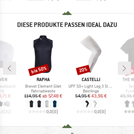
DIESE PRODUKTE PASSEN IDEAL DAZU
bis 50%
bis
20%
Rabatt
Rabatt
Raba
MARKE
MARKE
MARK
ÄVEN
RAPHA
CASTELLI
THE 
Artikel
Artikel
Art
Headband
Brevet Element Gilet
UPF 50+ Light Leg 3 Sleeves
Ta
tgruppe
Produktgruppe
Produktgruppe
Prod
and
Fahrradweste
Beinlinge
Funk
eis
duzierter Preis
Preis
reduzierter Preis
Preis
reduzierter Preis
,71 €
114,95 €
ab
57,48 €
54,95 €
43,96 €
49,95 
,4
(
21
)
0,0
(
0
)
0,0
(
0
)