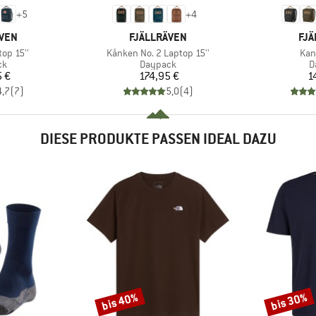
+
5
+
4
MARKE
MA
ÄVEN
FJÄLLRÄVEN
FJÄ
Artikel
Arti
op 15''
Kånken No. 2 Laptop 15''
Kan
tgruppe
Produktgruppe
P
ck
Daypack
D
eis
Preis
5 €
174,95 €
1
4,7
(
7
)
5,0
(
4
)
DIESE PRODUKTE PASSEN IDEAL DAZU
bis 40%
bis 30%
Rabatt
Rabatt