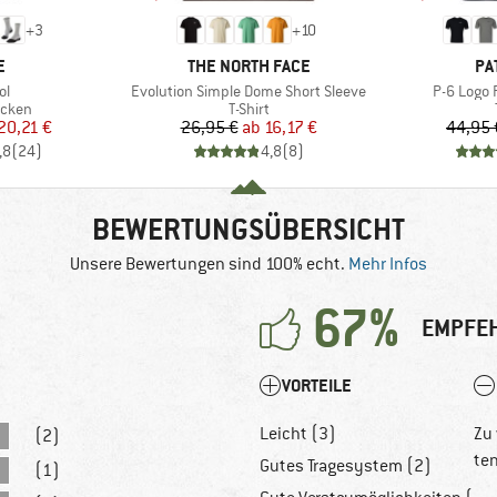
+
3
+
10
E
MARKE
MA
E
THE NORTH FACE
PA
Artikel
Artikel
ol
Evolution Simple Dome Short Sleeve
P-6 Logo 
ruppe
Produktgruppe
cken
T-Shirt
eis
duzierter Preis
Preis
reduzierter Preis
20,21 €
26,95 €
ab
16,17 €
44,95 
,8
(
24
)
4,8
(
8
)
BEWERTUNGSÜBERSICHT
Unsere Bewertungen sind 100% echt.
Mehr Infos
67%
EMPFEH
VORTEILE
Leicht (3)
Zu
(2)
te
Gutes Tragesystem (2)
(1)