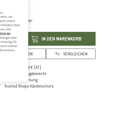
 zu
erkehr, um
Der Link öffnet sich in einer Infobox und beinhaltet Lie
eferzeit: 2-4 Werktage
 auch unsere
rittländern ohne
enge:
von „Alle
ahme der
tellungen aber
IN DEN WARENKORB
reiwillig, für
ereich unserer
dstransfers,
MERKEN
VERGLEICHEN
Finde mehr Informationen zu den Versandkos
Portofrei ab 69 € (AT)
Gehe hier zu den Rückgabe-Richtlinien Öf
100 Tage Rückgaberecht
Finde die Zahlungs-Infos hier! Öffnet sich in 
Kauf auf Rechnung
Finde alle Infos hier!
Trusted Shops Käuferschutz