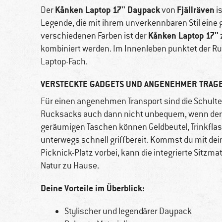
Kånken Laptop 17'' Daypack
Fjällräven
Der
von
i
Legende, die mit ihrem unverkennbaren Stil eine 
Kånken Laptop 17''
verschiedenen Farben ist der
kombiniert werden. Im Innenleben punktet der R
Laptop-Fach.
VERSTECKTE GADGETS UND ANGENEHMER TRAG
Für einen angenehmen Transport sind die Schulter
Rucksacks auch dann nicht unbequem, wenn der S
geräumigen Taschen können Geldbeutel, Trinkflas
unterwegs schnell griffbereit. Kommst du mit d
Picknick-Platz vorbei, kann die integrierte Sitzma
Natur zu Hause.
Deine Vorteile im Überblick:
Stylischer und legendärer Daypack