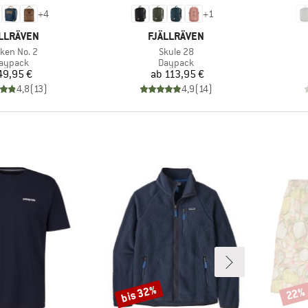
+
4
+
1
RKE
MARKE
LLRÄVEN
FJÄLLRÄVEN
kel
Artikel
ken No. 2
Skule 28
roduktgruppe
Produktgruppe
aypack
Daypack
Preis
Preis
49,95 €
ab
113,95 €
4,8
(
13
)
4,9
(
14
)
bis 32%
22%
Rabatt
Rabat