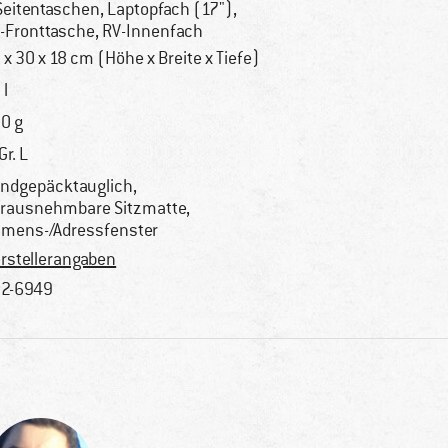
Seitentaschen, Laptopfach (17"),
-Fronttasche, RV-Innenfach
 x 30 x 18 cm (Höhe x Breite x Tiefe)
 l
0 g
Gr. L
ndgepäcktauglich,
rausnehmbare Sitzmatte,
mens-/Adressfenster
rstellerangaben
2-6949