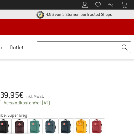
Zum Kundenkonto
Zum 
Zum Merkzettel.
Zum Produk
ier zu den Rückgabe-Richtlinien Öffnet sich in einer Infobox
Finde alle In
4.86 von 5 Sternen
bei Trusted Shops
en
Outlet
39,95
€
eis:
inkl. MwSt.
Österreich. Informationen zu den Versandk
Versandkostenfrei
(AT)
rbe:
Super Grey