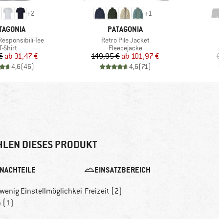
+
2
+
1
RKE
MARKE
TAGONIA
PATAGONIA
Artikel
Responsibili-Tee
Retro Pile Jacket
Produktgruppe
Produktgruppe
T-Shirt
Fleecejacke
Preis
reduzierter Preis
Preis
reduzierter Preis
€
ab
31,47 €
149,95 €
ab
101,97 €
4,6
(
46
)
4,6
(
71
)
LEN DIESES PRODUKT
NACHTEILE
EINSATZBEREICH
 wenig Einstellmöglichkei
Freizeit (2)
n (1)