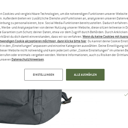
n Cookies und vergleichbare Technologien, um die notwendigen Funktionen unserer Website
n. Außerdem bieten wir zusätzliche Dienste und Funktionen an, analysieren unseren Datenv
Li
Werbung zu personalisieren, bzw. Social Media-Funktionen bereitzustellen. Dadurch erfahren
, Werbe- und Analysepartner von deiner Nutzung unserer Website; diese sitzen teilweise in D
M
Garantien zum Schutz deiner Daten, etwa vor dem Zugriff durch Behörden. Durch Anklicken 
rklärst du dich damit einverstanden, dass wir so verfahren.
Wenn du keine Cookies mit Ausn
twendigen Cookie akzeptieren möchtest, dann klicke bitte hier
. Du kannst deine Cookie Eins
t in den „Einstellungen“ anpassen und einzelne Kategorien auswählen. Deine Einwilligung ist f
dieser Website nicht notwendig und kann jederzeit unter „Cookie Einstellungen“ im unteren B
errufen oder erstmals vergeben werden. Weitere Informationen, auch zu Risiken der Drittlan
n unseren
Datenschutzhinweisen
.
EINSTELLUNGEN
ALLE AUSWÄHLEN