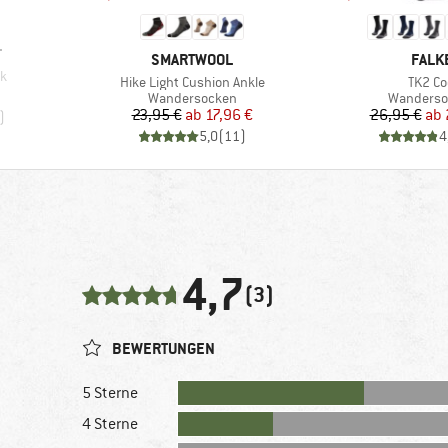
T
MARKE
MARK
SMARTWOOL
FALK
rk
Artikel
Artikel
Hike Light Cushion Ankle
TK2 Co
rter Preis
Produktgruppe
Produktg
Wandersocken
Wanderso
Preis
reduzierter Preis
Pr
re
23,95 €
ab
17,96 €
26,95 €
ab
)
5,0
(
11
)
4
4,7
(3)
BEWERTUNGEN
5 Sterne
4 Sterne