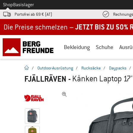
Zum
Shop
Basislager
Portofrei ab 69 € (AT)
Rechnungs
Jetzt bis zu 50% Rabatt im Sommer Sale
Bekleidung
Schuhe
Ausrü
Startseite
/
Outdoor-Ausrüstung
/
Rucksäcke
/
Daypacks
/
FJÄLLRÄVEN
-
Kånken Laptop 17'