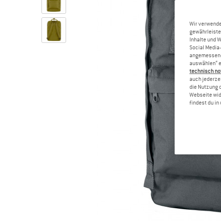
Wir verwende
gewährleiste
Inhalte und 
Social Media-
angemessene 
auswählen“ e
technisch no
auch jederzei
die Nutzung 
Webseite wid
findest du i