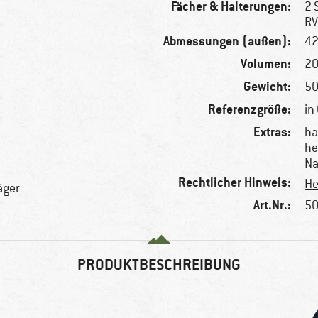
Fächer & Halterungen:
2 
RV
Abmessungen (außen):
42
Volumen:
20
Gewicht:
50
Referenzgröße:
in 
Extras:
ha
he
Na
Rechtlicher Hinweis:
He
äger
Art.Nr.:
50
PRODUKTBESCHREIBUNG