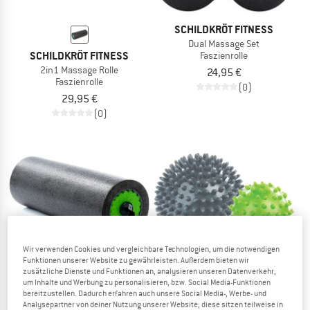
SCHILDKRÖT FITNESS
Dual Massage Set
SCHILDKRÖT FITNESS
Faszienrolle
2in1 Massage Rolle
24,95 €
Faszienrolle
(0)
29,95 €
(0)
Wir verwenden Cookies und vergleichbare Technologien, um die notwendigen
Funktionen unserer Website zu gewährleisten. Außerdem bieten wir
zusätzliche Dienste und Funktionen an, analysieren unseren Datenverkehr,
SCHILDKRÖT FITNESS
um Inhalte und Werbung zu personalisieren, bzw. Social Media-Funktionen
bereitzustellen. Dadurch erfahren auch unsere Social Media-, Werbe- und
3 in 1 Massage Roller
Analysepartner von deiner Nutzung unserer Website; diese sitzen teilweise in
SCHILDKRÖT FITNESS
Faszienrolle