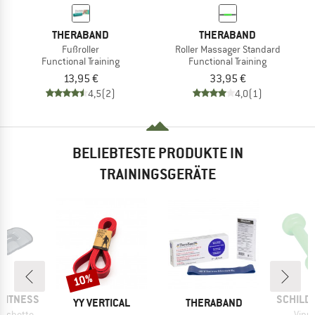
THERABAND
THERABAND
Fußroller
Roller Massager Standard
Functional Training
Functional Training
13,95 €
33,95 €
4,5
(2)
4,0
(1)
BELIEBTESTE PRODUKTE IN
TRAININGSGERÄTE
10%
Rabatt
MARKE
FITNESS
SCHILD
MARKE
MARKE
YY VERTICAL
THERABAND
Artik
schette
Vinyl