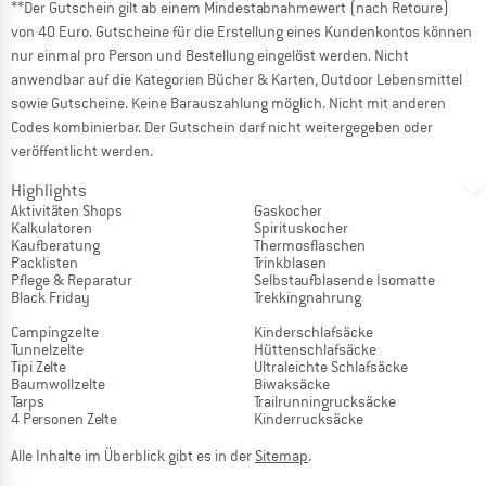
**Der Gutschein gilt ab einem Mindestabnahmewert (nach Retoure)
von 40 Euro. Gutscheine für die Erstellung eines Kundenkontos können
nur einmal pro Person und Bestellung eingelöst werden. Nicht
anwendbar auf die Kategorien Bücher & Karten, Outdoor Lebensmittel
sowie Gutscheine. Keine Barauszahlung möglich. Nicht mit anderen
Codes kombinierbar. Der Gutschein darf nicht weitergegeben oder
veröffentlicht werden.
Highlights
Aktivitäten Shops
Gaskocher
Kalkulatoren
Spirituskocher
Kaufberatung
Thermosflaschen
Packlisten
Trinkblasen
Pflege & Reparatur
Selbstaufblasende Isomatte
Black Friday
Trekkingnahrung
Campingzelte
Kinderschlafsäcke
Tunnelzelte
Hüttenschlafsäcke
Tipi Zelte
Ultraleichte Schlafsäcke
Baumwollzelte
Biwaksäcke
Tarps
Trailrunningrucksäcke
4 Personen Zelte
Kinderrucksäcke
Alle Inhalte im Überblick gibt es in der
Sitemap
.