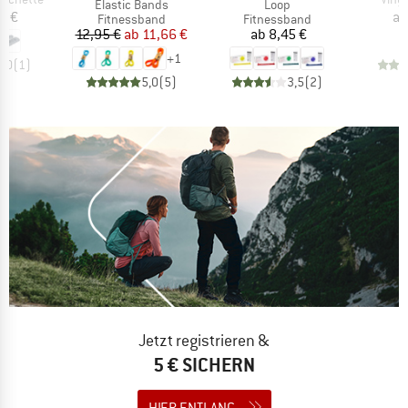
Artikel
Artikel
Elastic Bands
Loop
eis
5 €
ab
Produktgruppe
Produktgruppe
Fitnessband
Fitnessband
Preis
reduzierter Preis
Preis
12,95 €
ab
11,66 €
ab
8,45 €
+
1
5,0
(
1
)
5,0
(
5
)
3,5
(
2
)
Jetzt registrieren &
5 € SICHERN
HIER ENTLANG