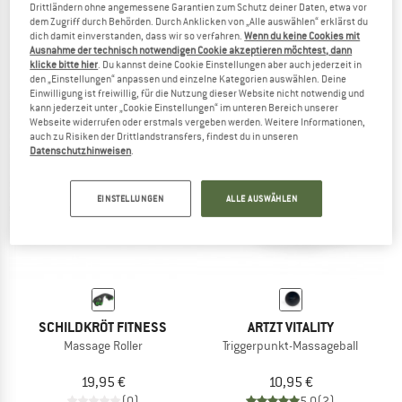
Drittländern ohne angemessene Garantien zum Schutz deiner Daten, etwa vor
Noppenball- / Massageball-Set
49,95 €
dem Zugriff durch Behörden. Durch Anklicken von „Alle auswählen“ erklärst du
dich damit einverstanden, dass wir so verfahren.
Wenn du keine Cookies mit
3,0
(3)
Ausnahme der technisch notwendigen Cookie akzeptieren möchtest, dann
8,00 €
klicke bitte hier
. Du kannst deine Cookie Einstellungen aber auch jederzeit in
4,3
(7)
den „Einstellungen“ anpassen und einzelne Kategorien auswählen. Deine
Einwilligung ist freiwillig, für die Nutzung dieser Website nicht notwendig und
kann jederzeit unter „Cookie Einstellungen“ im unteren Bereich unserer
Webseite widerrufen oder erstmals vergeben werden. Weitere Informationen,
auch zu Risiken der Drittlandstransfers, findest du in unseren
Datenschutzhinweisen
.
EINSTELLUNGEN
ALLE AUSWÄHLEN
SCHILDKRÖT FITNESS
ARTZT VITALITY
Massage Roller
Triggerpunkt-Massageball
19,95 €
10,95 €
(0)
5,0
(2)