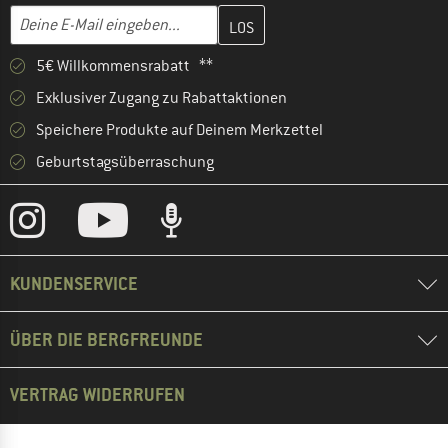
Gib hier deine E-Mail-Adresse ein und erstelle im nächsten Schri
E-Mail-Adresse
5€ Willkommensrabatt **
Exklusiver Zugang zu Rabattaktionen
Speichere Produkte auf Deinem Merkzettel
Geburtstagsüberraschung
KUNDENSERVICE
ÜBER DIE BERGFREUNDE
VERTRAG WIDERRUFEN