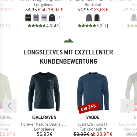
gruppe
Produktgruppe
Produktgruppe
Pr
eve
Longsleeve
Radtrikot
Me
eis
duzierter Preis
Preis
reduzierter Preis
Preis
reduzierter Preis
7,96 €
54,95 €
ab
38,47 €
54,95 €
23,63 €
79,95 
+
1
0,0
(
0
)
4,6
(
47
)
5,0
(
1
)
LONGSLEEVES MIT EXZELLENTER
KUNDENBEWERTUNG
bis 35%
43
Rabatt
Raba
MARKE
MARKE
M
TURAL
FJÄLLRÄVEN
VAUDE
D
Artikel
Artikel
Artikel
o Crew
Forever Nature Badge L/S T-Shirt
Sveit L/S T-Shirt II
Lauparen Me
ruppe
Produktgruppe
Produktgruppe
Produk
lover
Longsleeve
Funktionsshirt
Merino
eis
duzierter Preis
Preis
Preis
reduzierter Preis
89,97 €
56,95 €
59,95 €
ab
38,97 €
89,9