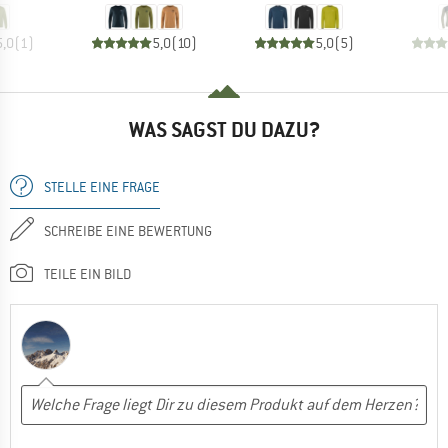
5,0
(
1
)
5,0
(
10
)
5,0
(
5
)
WAS SAGST DU DAZU?
STELLE EINE FRAGE
SCHREIBE EINE BEWERTUNG
TEILE EIN BILD