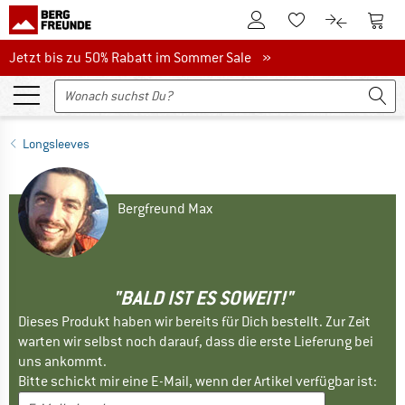
Zum Kundenkonto
Zum 
Zum Merkzettel.
Zum Produk
Jetzt bis zu 50% Rabatt im Sommer Sale
Jetzt bis zu 50% Rabatt im Sommer Sale »
Longsleeves
Bergfreund Max
"BALD IST ES SOWEIT!"
Dieses Produkt haben wir bereits für Dich bestellt. Zur Zeit
warten wir selbst noch darauf, dass die erste Lieferung bei
uns ankommt.
Bitte schickt mir eine E-Mail, wenn der Artikel verfügbar ist: