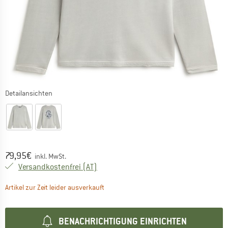
Detailansichten
Preis:
79,95
€
inkl. MwSt.
Österreich. Informationen zu den Versa
Versandkostenfrei
(AT)
Der Link öffnet sich in einer Infobox und 
Artikel zur Zeit leider ausverkauft
BENACHRICHTIGUNG EINRICHTEN