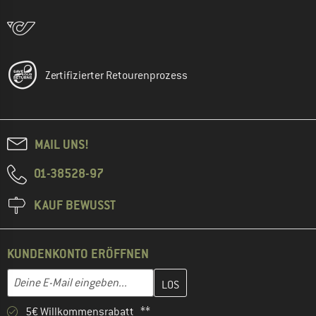
Zertifizierter Retourenprozess
MAIL UNS!
01-38528-97
KAUF BEWUSST
KUNDENKONTO ERÖFFNEN
Gib hier deine E-Mail-Adresse ein und erstelle im nächsten Schri
E-Mail-Adresse
5€ Willkommensrabatt **