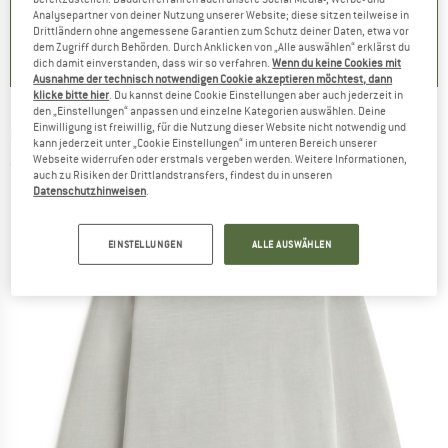
Analysepartner von deiner Nutzung unserer Website; diese sitzen teilweise in
0,0
(
0
)
0,0
(
0
)
0,0
(
0
)
Drittländern ohne angemessene Garantien zum Schutz deiner Daten, etwa vor
dem Zugriff durch Behörden. Durch Anklicken von „Alle auswählen“ erklärst du
dich damit einverstanden, dass wir so verfahren.
Wenn du keine Cookies mit
Ausnahme der technisch notwendigen Cookie akzeptieren möchtest, dann
klicke bitte hier
. Du kannst deine Cookie Einstellungen aber auch jederzeit in
den „Einstellungen“ anpassen und einzelne Kategorien auswählen. Deine
Einwilligung ist freiwillig, für die Nutzung dieser Website nicht notwendig und
ECOALF
-
Mon - Longsleeve
kann jederzeit unter „Cookie Einstellungen“ im unteren Bereich unserer
Webseite widerrufen oder erstmals vergeben werden. Weitere Informationen,
(0)
auch zu Risiken der Drittlandstransfers, findest du in unseren
Datenschutzhinweisen
.
EINSTELLUNGEN
ALLE AUSWÄHLEN