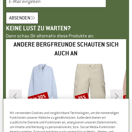
ABSENDEN
KEINE LUST ZU WARTEN?
Dann schau Dir alternativ diese Produkte an:
ANDERE BERGFREUNDE SCHAUTEN SICH
AUCH AN
bis 30%
35%
35
Rabatt
Rabatt
Raba
E
LF
MARKE
ECOALF
MARKE
ECOALF
M
E
Wir verwenden Cookies und vergleichbare Technologien, um die notwendigen
nts
Artikel
Malibu Shirt
Artikel
Ethicargo Shorts
Artik
Gola
Funktionen unserer Website zu gewährleisten. Außerdem bieten wir
gruppe
hose
Produktgruppe
Hemd
Produktgruppe
Shorts
P
P
zusätzliche Dienste und Funktionen an, analysieren unseren Datenverkehr,
eis
duzierter Preis
71,97 €
119,95 €
ab
Preis
reduzierter Preis
83,97 €
109,95 €
Preis
reduzierter Preis
71,47 €
89,9
um Inhalte und Werbung zu personalisieren, bzw. Social Media-Funktionen
bereitzustellen. Dadurch erfahren auch unsere Social Media-, Werbe- und