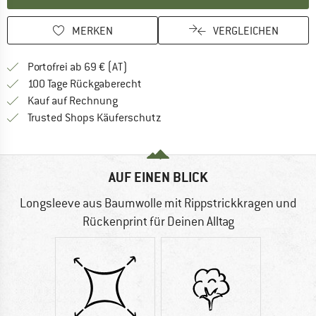
MERKEN
VERGLEICHEN
Finde mehr Informationen zu den Versand
Portofrei ab 69 € (AT)
Gehe hier zu den Rückgabe-Richtlinie
100 Tage Rückgaberecht
Finde die Zahlungs-Infos hier! Öffnet sich 
Kauf auf Rechnung
Finde alle Infos hier!
Trusted Shops Käuferschutz
AUF EINEN BLICK
Longsleeve aus Baumwolle mit Rippstrickkragen und
Rückenprint für Deinen Alltag