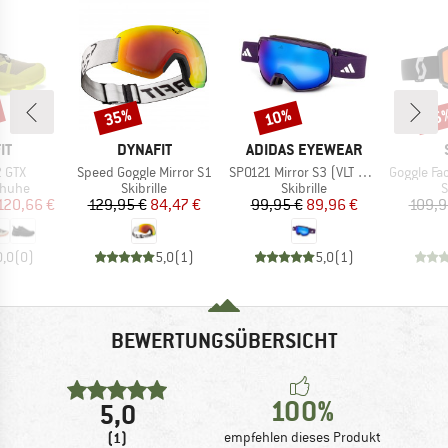
35%
10%
35
Rabatt
Rabatt
Raba
E
MARKE
MARKE
IT
DYNAFIT
ADIDAS EYEWEAR
Artikel
Artikel
Artikel
2 GTX
Speed Goggle Mirror S1
SP0121 Mirror S3 (VLT 11%)
Goggle Factor Pro Ligh
ruppe
Produktgruppe
Produktgruppe
P
huhe
Skibrille
Skibrille
S
eis
duzierter Preis
Preis
reduzierter Preis
Preis
reduzierter Preis
120,66 €
129,95 €
84,47 €
99,95 €
89,96 €
109,9
0,0
(
0
)
5,0
(
1
)
5,0
(
1
)
BEWERTUNGSÜBERSICHT
100%
5,0
(1)
empfehlen dieses Produkt