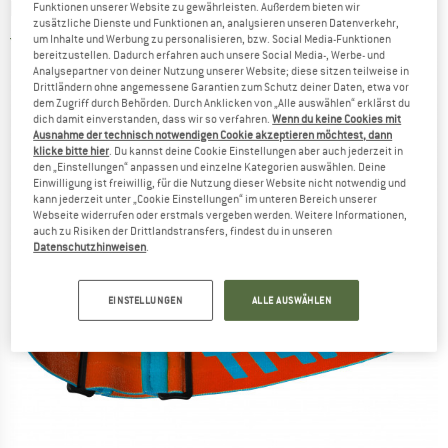
DYNAFIT
-
TLT Evo Goggle S2 - Skibrille
Funktionen unserer Website zu gewährleisten. Außerdem bieten wir
zusätzliche Dienste und Funktionen an, analysieren unseren Datenverkehr,
um Inhalte und Werbung zu personalisieren, bzw. Social Media-Funktionen
5,0
(1)
bereitzustellen. Dadurch erfahren auch unsere Social Media-, Werbe- und
Analysepartner von deiner Nutzung unserer Website; diese sitzen teilweise in
Drittländern ohne angemessene Garantien zum Schutz deiner Daten, etwa vor
dem Zugriff durch Behörden. Durch Anklicken von „Alle auswählen“ erklärst du
dich damit einverstanden, dass wir so verfahren.
Wenn du keine Cookies mit
Ausnahme der technisch notwendigen Cookie akzeptieren möchtest, dann
klicke bitte hier
. Du kannst deine Cookie Einstellungen aber auch jederzeit in
den „Einstellungen“ anpassen und einzelne Kategorien auswählen. Deine
Einwilligung ist freiwillig, für die Nutzung dieser Website nicht notwendig und
kann jederzeit unter „Cookie Einstellungen“ im unteren Bereich unserer
Webseite widerrufen oder erstmals vergeben werden. Weitere Informationen,
auch zu Risiken der Drittlandstransfers, findest du in unseren
Datenschutzhinweisen
.
EINSTELLUNGEN
ALLE AUSWÄHLEN