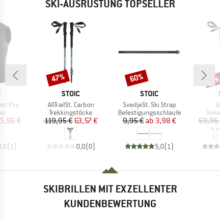
SKI-AUSRÜSTUNG TOPSELLER
bis
47%
60%
Rabatt
Rabatt
Raba
KE
MARKE
MARKE
C
STOIC
STOIC
Artikel
Artikel
A
est Pro
AllTrailSt. Carbon
SvedjeSt. Ski Strap
A
tgruppe
Produktgruppe
Produktgruppe
Prod
or
Trekkingstöcke
Befestigungsschlaufe
Trek
eis
duzierter Preis
Preis
reduzierter Preis
Preis
reduzierter Preis
5,96 €
119,95 €
63,57 €
9,95 €
ab
3,98 €
59,95
4,0
(
1
)
0,0
(
0
)
5,0
(
1
)
SKIBRILLEN MIT EXZELLENTER
KUNDENBEWERTUNG