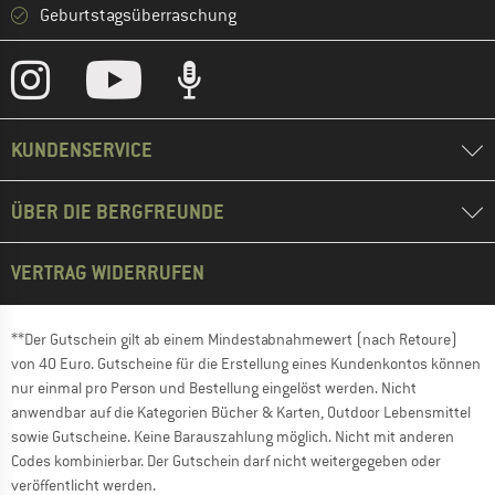
Geburtstagsüberraschung
KUNDENSERVICE
ÜBER DIE BERGFREUNDE
VERTRAG WIDERRUFEN
**Der Gutschein gilt ab einem Mindestabnahmewert (nach Retoure)
von 40 Euro. Gutscheine für die Erstellung eines Kundenkontos können
nur einmal pro Person und Bestellung eingelöst werden. Nicht
anwendbar auf die Kategorien Bücher & Karten, Outdoor Lebensmittel
sowie Gutscheine. Keine Barauszahlung möglich. Nicht mit anderen
Codes kombinierbar. Der Gutschein darf nicht weitergegeben oder
veröffentlicht werden.