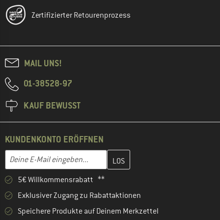
Zertifizierter Retourenprozess
MAIL UNS!
01-38528-97
KAUF BEWUSST
KUNDENKONTO ERÖFFNEN
Gib hier deine E-Mail-Adresse ein und erstelle im nächsten Schri
E-Mail-Adresse
5€ Willkommensrabatt **
Exklusiver Zugang zu Rabattaktionen
Speichere Produkte auf Deinem Merkzettel