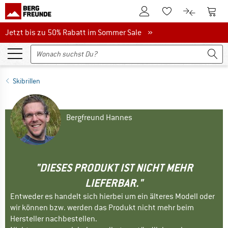
Zum Kundenkonto
Zum 
Zum Merkzettel.
Zum Produk
Jetzt bis zu 50% Rabatt im Sommer Sale
Jetzt bis zu 50% Rabatt im Sommer Sale »
Skibrillen
Bergfreund Hannes
"DIESES PRODUKT IST NICHT MEHR
LIEFERBAR."
Entweder es handelt sich hierbei um ein älteres Modell oder
wir können bzw. werden das Produkt nicht mehr beim
Hersteller nachbestellen.