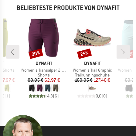
BELIEBTESTE PRODUKTE VON DYNAFIT
30%
25%
30
Rabatt
Rabatt
Raba
E
MARKE
MARKE
M
IT
DYNAFIT
DYNAFIT
D
Artikel
Artikel
Artikel
T Shorts
Women's Transalper 2 Light DST Shorts
Women's Trail Graphic
Women's Trave
ktgruppe
Produktgruppe
Produktgruppe
s
Shorts
Trailrunningschuhe
eis
duzierter Preis
Preis
reduzierter Preis
Preis
reduzierter Preis
77,97 €
89,95 €
62,97 €
169,95 €
127,46 €
69,95
5,0
(
1
)
4,3
(
6
)
0,0
(
0
)