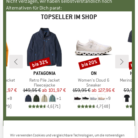
Nicht verzagen, wir haben selbstverständlich noch
Alternativen für Dich parat:
TOPSELLER IM SHOP
bis 32%
bis 20%
bis
Rabatt
Rabatt
Raba
NIA
MARKE
PATAGONIA
MARKE
ON
MA
HEB
3L Jacket
Artikel
Retro Pile Jacket
Artikel
Women's Cloud 6
Artikel
MerinoMix150 Pi
gruppe
cke
Produktgruppe
Fleecejacke
Produktgruppe
Sneaker
Pr
Me
eis
duzierter Preis
139,97 €
149,95 €
ab
Preis
reduzierter Preis
101,97 €
159,95 €
ab
Preis
reduzierter Preis
127,96 €
59,95 
+
8
+
1
+
9
,7
(
79
)
4,6
(
71
)
4,7
(
48
)
Wir verwenden Cookies und vergleichbare Technologien, um die notwendigen