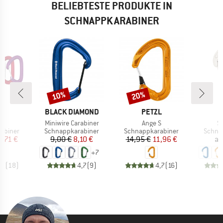
BELIEBTESTE PRODUKTE IN
SCHNAPPKARABINER
10%
20%
Rabatt
Rabatt
KE
MARKE
MARKE
N
BLACK DIAMOND
PETZL
Artikel
Artikel
Ar
l
Miniwire Carabiner
Ange S
S
ppe
Produktgruppe
Produktgruppe
Produ
abiner
Schnappkarabiner
Schnappkarabiner
Schna
eis
duzierter Preis
Preis
reduzierter Preis
Preis
reduzierter Preis
6,71 €
9,00 €
8,10 €
14,95 €
11,96 €
ab
+
7
,5
(
18
)
4,7
(
9
)
4,7
(
16
)