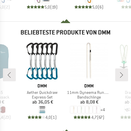
5,0
(
2
)
5,0
(
19
)
5,0
(
6
)
BELIEBTESTE PRODUKTE VON DMM
KE
MARKE
MARKE
DMM
DMM
Artikel
Artikel
Arti
45
Aether Quickdraw
11mm Dyneema Rundschlinge
Dra
uppe
Produktgruppe
Produktgruppe
Pro
ksack
Express-Set
Bandschlinge
Kl
eis
Preis
Preis
 €
ab
36,05 €
ab
8,08 €
ab
+
4
,4
(
23
)
4,0
(
1
)
4,7
(
67
)