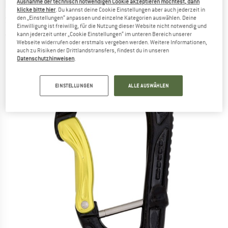
DMM
-
Ausnahme der technisch notwendigen Cookie akzeptieren möchtest, dann
Alpha Steel Captive Bar -
klicke bitte hier
. Du kannst deine Cookie Einstellungen aber auch jederzeit in
Schnappkarabiner
den „Einstellungen“ anpassen und einzelne Kategorien auswählen. Deine
Einwilligung ist freiwillig, für die Nutzung dieser Website nicht notwendig und
kann jederzeit unter „Cookie Einstellungen“ im unteren Bereich unserer
(0)
Webseite widerrufen oder erstmals vergeben werden. Weitere Informationen,
auch zu Risiken der Drittlandstransfers, findest du in unseren
Datenschutzhinweisen
.
EINSTELLUNGEN
ALLE AUSWÄHLEN