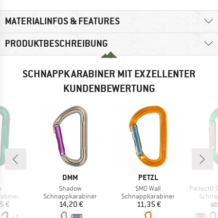
MATERIALINFOS & FEATURES
PRODUKTBESCHREIBUNG
SCHNAPPKARABINER MIT EXZELLENTER
KUNDENBEWERTUNG
KE
MARKE
MARKE
DMM
PETZL
l
Artikel
Artikel
Artikel
r
Shadow
SMD Wall
PerfectO Sc
ppe
Produktgruppe
Produktgruppe
Produ
abiner
Schnappkarabiner
Schnappkarabiner
Schna
eis
Preis
Preis
5 €
14,20 €
11,35 €
a
+
4