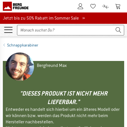
Zum Kundenkonto
Zum 
Zum Merkzettel.
Zum Produk
Jetzt bis zu 50% Rabatt im Sommer Sale
Jetzt bis zu 50% Rabatt im Sommer Sale »
Schnappkarabiner
Bergfreund Max
"DIESES PRODUKT IST NICHT MEHR
LIEFERBAR."
Entweder es handelt sich hierbei um ein älteres Modell oder
wir können bzw. werden das Produkt nicht mehr beim
Hersteller nachbestellen.