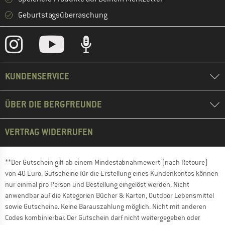
Geburtstagsüberraschung
KUNDENSERVICE
ÜBER DIE BERGFREUNDE
VERTRAG WIDERRUFEN
**Der Gutschein gilt ab einem Mindestabnahmewert (nach Retoure)
von 40 Euro. Gutscheine für die Erstellung eines Kundenkontos können
nur einmal pro Person und Bestellung eingelöst werden. Nicht
anwendbar auf die Kategorien Bücher & Karten, Outdoor Lebensmittel
sowie Gutscheine. Keine Barauszahlung möglich. Nicht mit anderen
Codes kombinierbar. Der Gutschein darf nicht weitergegeben oder