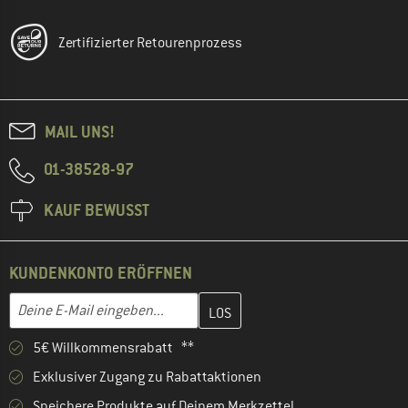
Zertifizierter Retourenprozess
MAIL UNS!
01-38528-97
KAUF BEWUSST
KUNDENKONTO ERÖFFNEN
Gib hier deine E-Mail-Adresse ein und erstelle im nächsten Schri
Deine E-Mail eingeben...
5€ Willkommensrabatt **
Exklusiver Zugang zu Rabattaktionen
Speichere Produkte auf Deinem Merkzettel