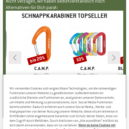
Nicht verzagen, wir haben selbstverständlich noch
Alternativen für Dich parat:
SCHNAPPKARABINER TOPSELLER
bis 20%
10%
10
Rabatt
Rabatt
Raba
KE
L
MARKE
C.A.M.P.
MARKE
C.A.M.P.
MARK
BLAC
l
L
Artikel
Nano 22
Artikel
Photon Wire
Artikel
Litewi
ppe
abiner
Produktgruppe
Schnappkarabiner
Produktgruppe
Schnappkarabiner
Produ
Schna
eis
duzierter Preis
,96 €
8,95 €
ab
Preis
reduzierter Preis
7,16 €
9,95 €
ab
Preis
reduzierter Preis
8,96 €
9,0
Wir verwenden Cookies und vergleichbare Technologien, um die notwendigen
+
5
+
5
Funktionen unserer Website zu gewährleisten. Außerdem bieten wir
zusätzliche Dienste und Funktionen an, analysieren unseren Datenverkehr,
,8
(
21
)
4,9
(
112
)
4,6
(
11
)
um Inhalte und Werbung zu personalisieren, bzw. Social Media-Funktionen
bereitzustellen. Dadurch erfahren auch unsere Social Media-, Werbe- und
Analysepartner von deiner Nutzung unserer Website; diese sitzen teilweise in
Drittländern ohne angemessene Garantien zum Schutz deiner Daten, etwa vor
dem Zugriff durch Behörden. Durch Anklicken von „Alle auswählen“ erklärst du
dich damit einverstanden, dass wir so verfahren.
Wenn du keine Cookies mit