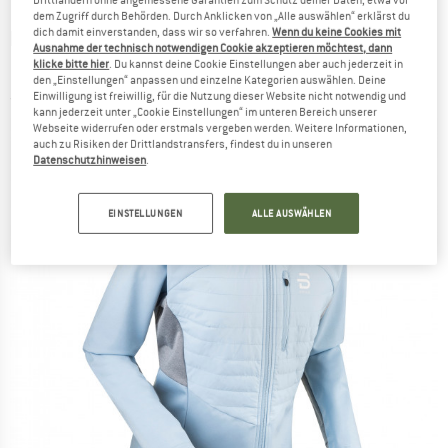
Drittländern ohne angemessene Garantien zum Schutz deiner Daten, etwa vor
dem Zugriff durch Behörden. Durch Anklicken von „Alle auswählen“ erklärst du
dich damit einverstanden, dass wir so verfahren.
Wenn du keine Cookies mit
DAEHLIE
-
Women's Jacket North -
Ausnahme der technisch notwendigen Cookie akzeptieren möchtest, dann
Langlaufjacke
klicke bitte hier
. Du kannst deine Cookie Einstellungen aber auch jederzeit in
den „Einstellungen“ anpassen und einzelne Kategorien auswählen. Deine
Einwilligung ist freiwillig, für die Nutzung dieser Website nicht notwendig und
(0)
kann jederzeit unter „Cookie Einstellungen“ im unteren Bereich unserer
Webseite widerrufen oder erstmals vergeben werden. Weitere Informationen,
auch zu Risiken der Drittlandstransfers, findest du in unseren
Datenschutzhinweisen
.
EINSTELLUNGEN
ALLE AUSWÄHLEN