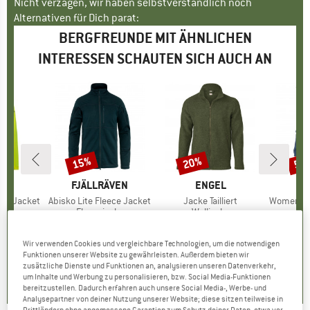
Nicht verzagen, wir haben selbstverständlich noch
Alternativen für Dich parat:
BERGFREUNDE MIT ÄHNLICHEN
INTERESSEN SCHAUTEN SICH AUCH AN
15%
20%
55
Rabatt
Rabatt
Raba
E
E
MARKE
FJÄLLRÄVEN
MARKE
ENGEL
ght Jacket
Artikel
Abisko Lite Fleece Jacket
Artikel
Jacke Tailliert
Artikel
Women's Re
gruppe
acke
Produktgruppe
Fleecejacke
Produktgruppe
Wolljacke
eis
duzierter Preis
77,97 €
149,95 €
Preis
reduzierter Preis
127,46 €
236,95 €
ab
Preis
reduzierter Preis
189,56 €
199,9
+
3
Wir verwenden Cookies und vergleichbare Technologien, um die notwendigen
Funktionen unserer Website zu gewährleisten. Außerdem bieten wir
,7
(
61
)
4,3
(
3
)
4,3
(
7
)
zusätzliche Dienste und Funktionen an, analysieren unseren Datenverkehr,
um Inhalte und Werbung zu personalisieren, bzw. Social Media-Funktionen
bereitzustellen. Dadurch erfahren auch unsere Social Media-, Werbe- und
Analysepartner von deiner Nutzung unserer Website; diese sitzen teilweise in