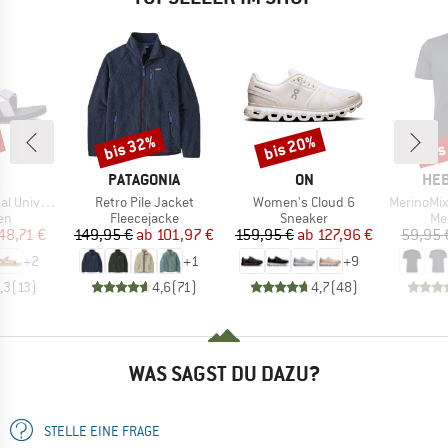
bis 32%
bis 20%
bis
Rabatt
Rabatt
Raba
KE
MARKE
MARKE
MA
PATAGONIA
ON
HEB
Artikel
Artikel
Artikel
niversal
Retro Pile Jacket
Women's Cloud 6
MerinoMix150 Pi
tgruppe
Produktgruppe
Produktgruppe
Pr
en
Fleecejacke
Sneaker
Me
eis
duzierter Preis
Preis
reduzierter Preis
Preis
reduzierter Preis
48,71 €
149,95 €
ab
101,97 €
159,95 €
ab
127,96 €
59,95 
+
2
+
1
+
9
,3
(
13
)
4,6
(
71
)
4,7
(
48
)
WAS SAGST DU DAZU?
STELLE EINE FRAGE