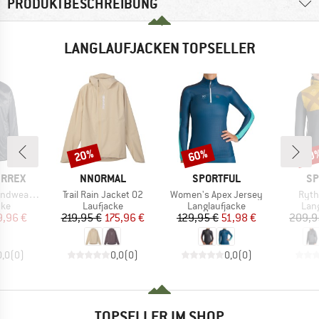
PRODUKTBESCHREIBUNG
LANGLAUFJACKEN TOPSELLER
20%
60%
60
Rabatt
Rabatt
Raba
MARKE
MARKE
MA
ERREX
NNORMAL
SPORTFUL
SP
Artikel
Artikel
Artik
ve Jacket
Trail Rain Jacket 02
Women's Apex Jersey
Ryth
tgruppe
Produktgruppe
Produktgruppe
Pro
cke
Laufjacke
Langlaufjacke
Lan
eis
duzierter Preis
Preis
reduzierter Preis
Preis
reduzierter Preis
9,96 €
219,95 €
175,96 €
129,95 €
51,98 €
209,9
0,0
(
0
)
0,0
(
0
)
0,0
(
0
)
TOPSELLER IM SHOP