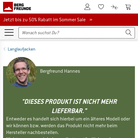
Zum Kundenkonto
Zum 
Zum Merkzettel.
Zum Produk
Jetzt bis zu 50% Rabatt im Sommer Sale
Jetzt bis zu 50% Rabatt im Sommer Sale »
Langlaufjacken
Bergfreund Hannes
"DIESES PRODUKT IST NICHT MEHR
LIEFERBAR."
Entweder es handelt sich hierbei um ein älteres Modell oder
wir können bzw. werden das Produkt nicht mehr beim
Hersteller nachbestellen.