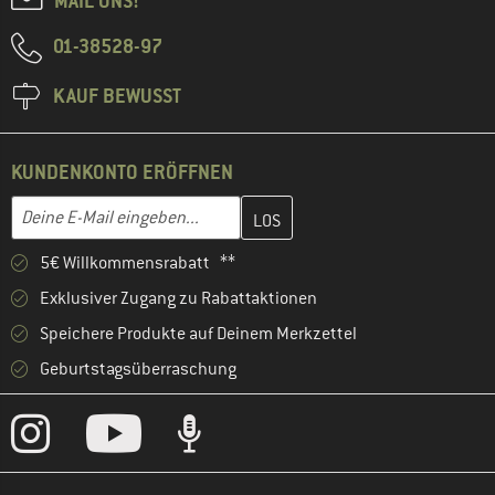
MAIL UNS!
01-38528-97
KAUF BEWUSST
KUNDENKONTO ERÖFFNEN
Gib hier deine E-Mail-Adresse ein und erstelle im nächsten Schri
E-Mail-Adresse
5€ Willkommensrabatt **
Exklusiver Zugang zu Rabattaktionen
Speichere Produkte auf Deinem Merkzettel
Geburtstagsüberraschung