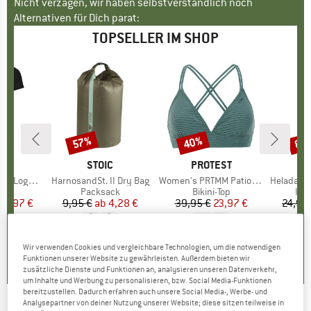
Nicht verzagen, wir haben selbstverständlich noch
Alternativen für Dich parat:
TOPSELLER IM SHOP
57%
40%
80
Rabatt
Rabatt
Raba
E
OX
MARKE
STOIC
MARKE
PROTEST
o T-Shirt
Artikel
HarnosandSt. II Dry Bag
Artikel
Women's PRTMM Patio Triangle
Artikel
HeladagenSt. Insulated
gruppe
irt
Produktgruppe
Packsack
Produktgruppe
Bikini-Top
Pro
Isol
eis
duzierter Preis
62,97 €
9,95 €
ab
Preis
reduzierter Preis
4,28 €
39,95 €
Preis
reduzierter Preis
23,97 €
24,95
,7
(
24
)
5,0
(
2
)
4,9
(
23
)
Wir verwenden Cookies und vergleichbare Technologien, um die notwendigen
Funktionen unserer Website zu gewährleisten. Außerdem bieten wir
zusätzliche Dienste und Funktionen an, analysieren unseren Datenverkehr,
um Inhalte und Werbung zu personalisieren, bzw. Social Media-Funktionen
bereitzustellen. Dadurch erfahren auch unsere Social Media-, Werbe- und
Analysepartner von deiner Nutzung unserer Website; diese sitzen teilweise in