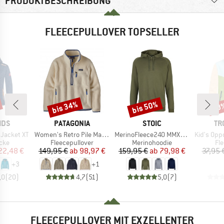
PRODUKTBESCHREIBUNG
FLEECEPULLOVER TOPSELLER
bis 34%
bis 50%
50
Rabatt
Rabatt
Raba
MARKE
MARKE
MA
IDS
PATAGONIA
STOIC
TR
Artikel
Artikel
Artikel
 Jacket XT
Women's Retro Pile Marsupial
MerinoFleece240 MMXX.Persberg Hoody
Kid's Oppdal J
gruppe
Produktgruppe
Produktgruppe
Pr
cke
Fleecepullover
Merinohoodie
Fl
eis
duzierter Preis
Preis
reduzierter Preis
Preis
reduzierter Preis
22,48 €
149,95 €
ab
98,97 €
159,95 €
ab
79,98 €
37,95 
+
3
+
1
,0
(
20
)
4,7
(
51
)
5,0
(
7
)
FLEECEPULLOVER MIT EXZELLENTER