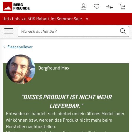
Zum Kundenkonto
Zum 
Zum Merkzettel.
Zum Produk
Jetzt bis zu 50% Rabatt im Sommer Sale
Jetzt bis zu 50% Rabatt im Sommer Sale »
Fleecepullover
Bergfreund Max
"DIESES PRODUKT IST NICHT MEHR
LIEFERBAR."
Entweder es handelt sich hierbei um ein älteres Modell oder
wir können bzw. werden das Produkt nicht mehr beim
Hersteller nachbestellen.