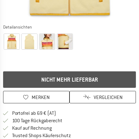
Detailansichten
NICHT MEHR LIEFERBAR
MERKEN
VERGLEICHEN
Finde mehr Informationen zu den Versand
Portofrei ab 69 € (AT)
Gehe hier zu den Rückgabe-Richtlinie
100 Tage Rückgaberecht
Finde die Zahlungs-Infos hier! Öffnet sich 
Kauf auf Rechnung
Finde alle Infos hier!
Trusted Shops Käuferschutz