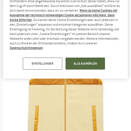
COTOPAXI
-
Women's Teca Fleece Vest -
Drittländern ohne angemessene Garantien zum Schutz deiner Daten, etwa vor
dem Zugriff durch Behörden. Durch Anklicken von „Alle auswählen“ erklärst du
Fleecepullover
dich damit einverstanden, dass wir so verfahren.
Wenn du keine Cookies mit
Ausnahme der technisch notwendigen Cookie akzeptieren möchtest, dann
klicke bitte hier
. Du kannst deine Cookie Einstellungen aber auch jederzeit in
(0)
den „Einstellungen“ anpassen und einzelne Kategorien auswählen. Deine
Einwilligung ist freiwillig, für die Nutzung dieser Website nicht notwendig und
kann jederzeit unter „Cookie Einstellungen“ im unteren Bereich unserer
Webseite widerrufen oder erstmals vergeben werden. Weitere Informationen,
auch zu Risiken der Drittlandstransfers, findest du in unseren
Datenschutzhinweisen
.
EINSTELLUNGEN
ALLE AUSWÄHLEN