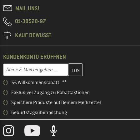
MAIL UNS!
01-38528-97
KAUF BEWUSST
KUNDENKONTO ERÖFFNEN
Gib hier deine E-Mail-Adresse ein und erstelle im nächsten Schri
E-Mail-Adresse
5€ Willkommensrabatt **
Exklusiver Zugang zu Rabattaktionen
Speichere Produkte auf Deinem Merkzettel
Geburtstagsüberraschung