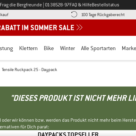
Ruf uns an unter
Frag die Bergfreunde
|
01-38528-97
FAQ & Hilfe
Bestellstatus
Finde die Zahlungs-Infos hier! Öffnet sich in einer Infobox
Gehe h
kauf
100 Tage Rückgaberecht
stung
Klettern
Bike
Winter
Alle Sportarten
Mark
Tensile Ruckpack 25 - Daypack
"DIESES PRODUKT IST NICHT MEHR L
ll oder wir können bzw. werden das Produkt nicht mehr beim Herste
rnativen für Dich parat:
DAYPACKS TOPSELLER