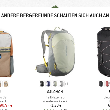
ANDERE BERGFREUNDE SCHAUTEN SICH AUCH AN
+
1
KE
MARKE
U
SALOMON
Artikel
Artik
ls 39
Trailblazer 20
Clou
ruppe
Produktgruppe
P
ksack
Wanderrucksack
D
eis
duzierter Preis
Preis
90,97 €
71,20 €
6