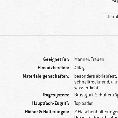
Ultra
Geeignet für:
Männer,
Frauen
Einsatzbereich:
Alltag
Materialeigenschaften:
besonders abriebfest,
schnelltrocknend, ultr
wasserdicht
Tragesystem:
Brustgurt, Schulterträ
Hauptfach-Zugriff:
Toploader
Fächer & Halterungen:
2 Flaschenhalterungen
Organizer-Fach, Laptop