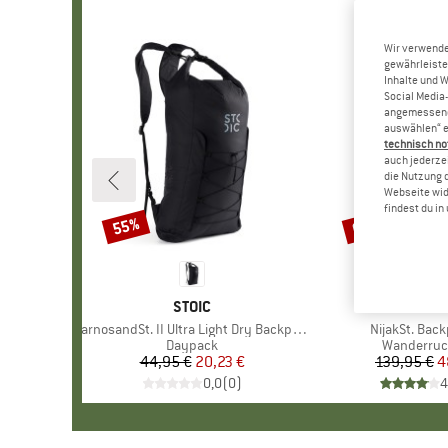
Wir verwende
gewährleiste
Inhalte und 
Social Media-
angemessene 
auswählen“ e
technisch no
auch jederzei
die Nutzung 
Webseite wid
findest du i
55%
65%
Rabatt
Rabatt
MARKE
STOIC
MAR
STOI
Artikel
HarnosandSt. II Ultra Light Dry Backpack
Artikel
NijakSt. Bac
Produktgruppe
Daypack
Produktgr
Wanderruc
44,95 €
Preis
reduzierter Preis
20,23 €
139,95 €
Pr
re
4
0,0
(
0
)
4