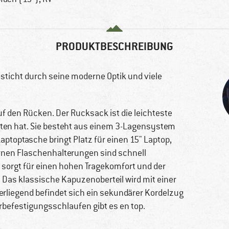
PRODUKTBESCHREIBUNG
sticht durch seine moderne Optik und viele
f den Rücken. Der Rucksack ist die leichteste
eten hat. Sie besteht aus einem 3-Lagensystem
aptoptasche bringt Platz für einen 15" Laptop,
rnen Flaschenhalterungen sind schnell
 sorgt für einen hohen Tragekomfort und der
. Das klassische Kapuzenoberteil wird mit einer
rliegend befindet sich ein sekundärer Kordelzug
befestigungsschlaufen gibt es en top.