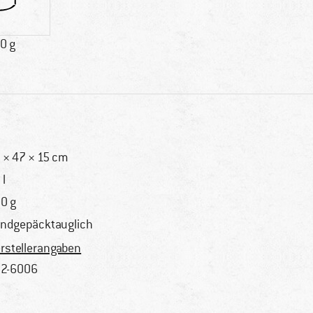
0 g
 × 47 × 15 cm
 l
0 g
ndgepäcktauglich
rstellerangaben
2-6006