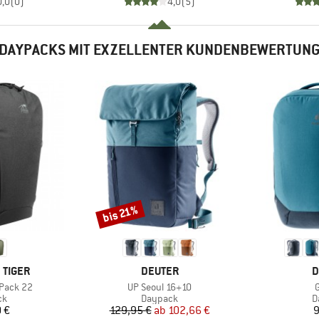
0,0
(
0
)
4,0
(
5
)
DAYPACKS MIT EXZELLENTER KUNDENBEWERTUN
bis 21%
Rabatt
MARKE
M
 TIGER
DEUTER
D
Artikel
A
 Pack 22
UP Seoul 16+10
tgruppe
Produktgruppe
P
ck
Daypack
D
eis
Preis
reduzierter Preis
 €
129,95 €
ab
102,66 €
9