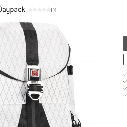
 Daypack
(0)