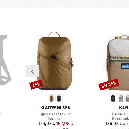
bis 35%
15%
Rabatt
Rabatt
MARKE
MAR
KLÄTTERMUSEN
KAV
Artikel
Artikel
23
Gjalp Backpack 18
Hauler Hil
ppe
Produktgruppe
Produktg
Daypack
Reiseruc
Preis
reduzierter Preis
Pr
re
179,95 €
152,96 €
139,95 €
ab