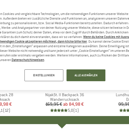
n Cookies und vergleichbare Technologien, um die notwendigen Funktionen unserer Website
n. Außerdem bieten wir zusätzliche Dienste und Funktionen an, analysieren unseren Datenv
Werbung zu personalisieren, bzw. Social Media-Funktionen bereitzustellen. Dadurch erfahren
, Werbe- und Analysepartner von deiner Nutzung unserer Website; diese sitzen teilweise in D
Garantien zum Schutz deiner Daten, etwa vor dem Zugriff durch Behörden. Durch Anklicken 
rklärst du dich damit einverstanden, dass wir so verfahren.
Wenn du keine Cookies mit Ausn
twendigen Cookie akzeptieren möchtest, dann klicke bitte hier
. Du kannst deine Cookie Eins
t in den „Einstellungen“ anpassen und einzelne Kategorien auswählen. Deine Einwilligung ist f
dieser Website nicht notwendig und kann jederzeit unter „Cookie Einstellungen“ im unteren B
errufen oder erstmals vergeben werden. Weitere Informationen, auch zu Risiken der Drittlan
n unseren
Datenschutzhinweisen
.
bis 50%
65%
Rabatt
Rabatt
EINSTELLUNGEN
ALLE AUSWÄHLEN
KE
C
MARKE
STOIC
kpack 28
Artikel
NijakSt. II Backpack 36
Artikel
Lundhul
uppe
ksack
Produktgruppe
Wanderrucksack
P
D
eis
duzierter Preis
8,98 €
169,95 €
ab
Preis
reduzierter Preis
84,98 €
99,95
,1
(
12
)
5,0
(
1
)