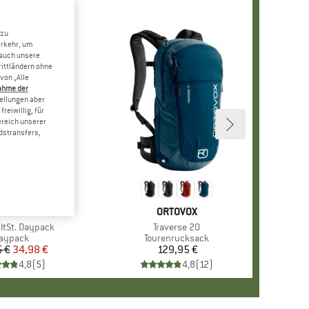
 zu
erkehr, um
 auch unsere
rittländern ohne
von „Alle
ahme der
tellungen aber
reiwillig, für
ereich unserer
dstransfers,
MARKE
STOIC
MARKE
ORTOVOX
tSt. Daypack
Artikel
Traverse 20
roduktgruppe
aypack
Produktgruppe
Tourenrucksack
 €
Preis
reduzierter Preis
34,98 €
129,95 €
Preis
4,8
(
5
)
4,8
(
12
)