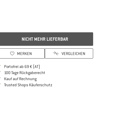
NICHT MEHR LIEFERBAR
MERKEN
VERGLEICHEN
Finde mehr Informationen zu den Versandkos
Portofrei ab 69 € (AT)
Gehe hier zu den Rückgabe-Richtlinien Öf
100 Tage Rückgaberecht
Finde die Zahlungs-Infos hier! Öffnet sich in 
Kauf auf Rechnung
Finde alle Infos hier!
Trusted Shops Käuferschutz