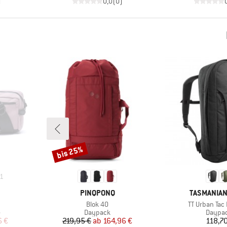
)
0,0
(
0
)
bis 25%
Rabatt
1
MARKE
MARKE
PINQPONQ
TASMANIAN
Artikel
Artikel
Blok 40
TT Urban Tac
Produktgruppe
Produk
e
Daypack
Daypa
rter Preis
Preis
reduzierter Preis
Pr
6 €
219,95 €
ab
164,96 €
118,70