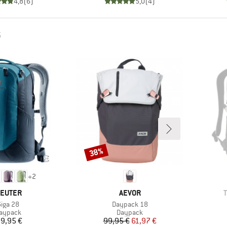
4,8
(
6
)
5,0
(
4
)
G
38%
Rabatt
+
2
ARKE
MARKE
EUTER
AEVOR
rtikel
Artikel
Giga 28
Daypack 18
roduktgruppe
Produktgruppe
aypack
Daypack
Preis
Preis
reduzierter Preis
9,95 €
99,95 €
61,97 €