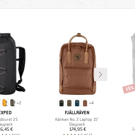
15%
Rabat
+
2
+
4
MARKE
MARKE
EXPED
FJÄLLRÄVEN
el
Artikel
dburst 25
Kånken No. 2 Laptop 15''
roduktgruppe
Produktgruppe
aypack
Daypack
Preis
Preis
6,45 €
174,95 €
3