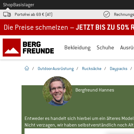
Zum
Shop
Basislager
Portofrei ab 69 € (AT)
Rechnungs
Jetzt bis zu 50% Rabatt im Sommer Sale
Bekleidung
Schuhe
Ausrü
Startseite
/
Outdoor-Ausrüstung
/
Rucksäcke
/
Daypacks
/
Bergfreund Hannes
Entweder es handelt sich hierbei um ein älteres Mode
Nicht verzagen, wir haben selbstverständlich noch Alte