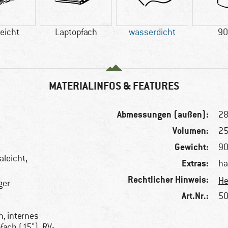
leicht
Laptopfach
wasserdicht
90
MATERIALINFOS & FEATURES
Abmessungen (außen):
28
Volumen:
25
Gewicht:
90
aleicht,
Extras:
ha
Rechtlicher Hinweis:
He
ger
Art.Nr.:
50
, internes
fach (15"), RV-