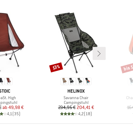
bis 
Rabatt
Rabat
13%
MARKE
MARKE
STOIC
HELINOX
kel
Artikel
Arti
paSt. High
Savanna Chair
Cha
duktgruppe
Produktgruppe
pingstuhl
Campingstuhl
Preis
reduzierter Preis
Preis
reduzierter Preis
€
ab
49,98 €
234,95 €
204,41 €
16
4,1
(
35
)
4,2
(
18
)