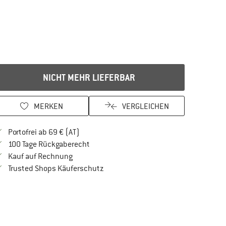
NICHT MEHR LIEFERBAR
MERKEN
VERGLEICHEN
Finde mehr Informationen zu den Versandkos
Portofrei ab 69 € (AT)
Gehe hier zu den Rückgabe-Richtlinien Öf
100 Tage Rückgaberecht
Finde die Zahlungs-Infos hier! Öffnet sich in 
Kauf auf Rechnung
Finde alle Infos hier!
Trusted Shops Käuferschutz