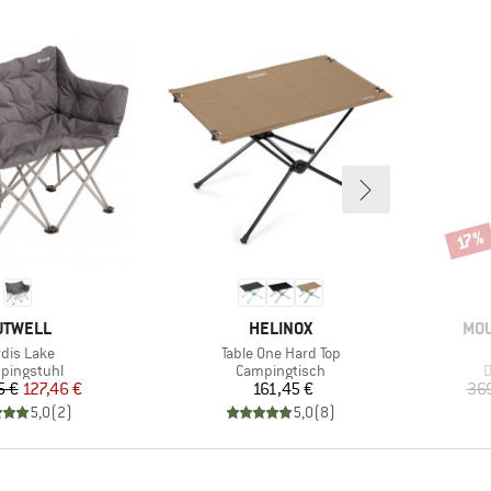
Rabat
17%
ARKE
MARKE
MA
UTWELL
HELINOX
MOU
ikel
Artikel
rdis Lake
Table One Hard Top
duktgruppe
Produktgruppe
P
pingstuhl
Campingtisch
D
Preis
reduzierter Preis
Preis
5 €
127,46 €
161,45 €
369
5,0
(
2
)
5,0
(
8
)