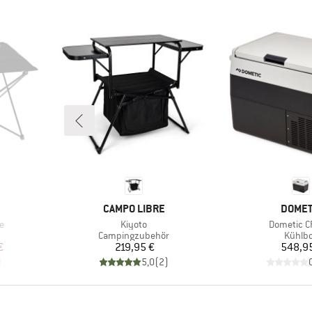
MARKE
MARKE
CAMPO LIBRE
DOMET
Artikel
Artikel
e
Kiyoto
Dometic C
e
Produktgruppe
Produ
Campingzubehör
Kühlb
rter Preis
Preis
Pr
€
219,95 €
548,9
)
5,0
(
2
)