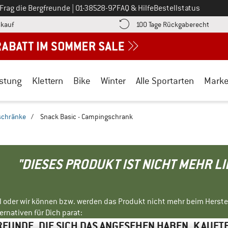
Ruf uns an unter
Frag die Bergfreunde
|
01-38528-97
FAQ & Hilfe
Bestellstatus
Finde die Zahlungs-Infos hier! Öffnet sich in einer Infobox
Gehe h
kauf
100 Tage Rückgaberecht
stung
Klettern
Bike
Winter
Alle Sportarten
Mark
schränke
/
Snack Basic - Campingschrank
"DIESES PRODUKT IST NICHT MEHR L
ll oder wir können bzw. werden das Produkt nicht mehr beim Herste
rnativen für Dich parat:
EUNDE, DIE SICH DAS ANGESEHEN HABEN, KAUFT