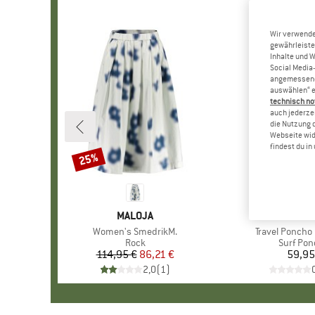
Wir verwende
gewährleiste
Inhalte und 
Social Media-
angemessene 
auswählen“ e
technisch no
auch jederzei
die Nutzung 
Webseite wid
findest du i
25%
Rabatt
MARKE
MALOJA
MARKE
WAVE HA
Artikel
Women's SmedrikM.
Artikel
Travel Poncho
Produktgruppe
Rock
Produkt
Surf Po
114,95 €
Preis
reduzierter Preis
86,21 €
59,95
Pr
2,0
(
1
)