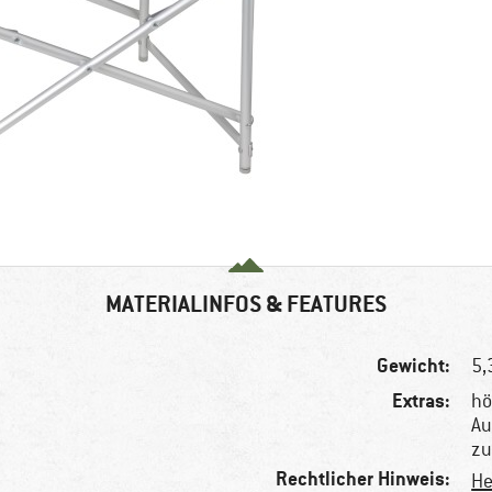
MATERIALINFOS & FEATURES
Gewicht:
5,
Extras:
hö
Au
zu
Rechtlicher Hinweis:
He