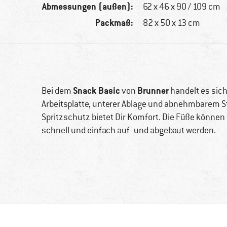
Abmessungen (außen):
62 x 46 x 90 / 109 cm
Packmaß:
82 x 50 x 13 cm
Snack Basic
Brunner
Bei dem
von
handelt es sich
Arbeitsplatte, unterer Ablage und abnehmbarem St
Spritzschutz bietet Dir Komfort. Die Füße können 
schnell und einfach auf- und abgebaut werden.