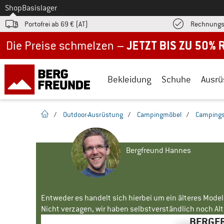
Zum
Shop
Basislager
Portofrei ab 69 € (AT)
Rechnungs
Jetzt bis zu 50% Rabatt im Sommer Sale
Bekleidung
Schuhe
Ausrü
Startseite
/
Outdoor-Ausrüstung
/
Campingmöbel
/
Camping
Bergfreund Hannes
Entweder es handelt sich hierbei um ein älteres Mode
Nicht verzagen, wir haben selbstverständlich noch Alte
BERGFR