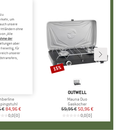
 zu
erkehr, um
 auch unsere
rittländern ohne
von „Alle
ahme der
tellungen aber
reiwillig, für
ereich unserer
dstransfers,
15%
Rabatt
ARKE
OBENS
MARKE
OUTWELL
tikel
mberline
Artikel
Mauna Duo
duktgruppe
pingstuhl
Produktgruppe
Gaskocher
 €
Preis
reduzierter Preis
84,96 €
59,95 €
Preis
reduzierter Preis
50,96 €
0,0
(
0
)
0,0
(
0
)