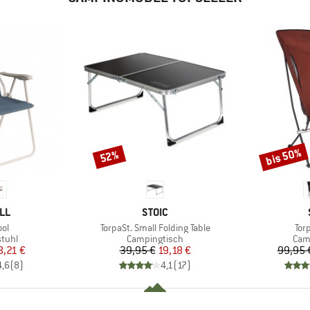
bis 50%
52%
Rabatt
Rabatt
MARKE
LL
STOIC
Artikel
Arti
ol
TorpaSt. Small Folding Table
Tor
ruppe
Produktgruppe
Pro
tuhl
Campingtisch
Cam
eis
duzierter Preis
Preis
reduzierter Preis
8,21 €
39,95 €
19,18 €
99,95 
4,6
(
8
)
4,1
(
17
)