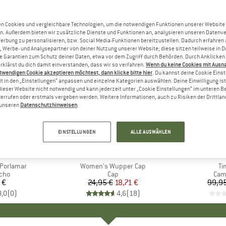
n Cookies und vergleichbare Technologien, um die notwendigen Funktionen unserer Website
n. Außerdem bieten wir zusätzliche Dienste und Funktionen an, analysieren unseren Datenv
Werbung zu personalisieren, bzw. Social Media-Funktionen bereitzustellen. Dadurch erfahren
, Werbe- und Analysepartner von deiner Nutzung unserer Website; diese sitzen teilweise in D
Garantien zum Schutz deiner Daten, etwa vor dem Zugriff durch Behörden. Durch Anklicken 
rklärst du dich damit einverstanden, dass wir so verfahren.
Wenn du keine Cookies mit Ausn
twendigen Cookie akzeptieren möchtest, dann klicke bitte hier
. Du kannst deine Cookie Eins
t in den „Einstellungen“ anpassen und einzelne Kategorien auswählen. Deine Einwilligung ist f
dieser Website nicht notwendig und kann jederzeit unter „Cookie Einstellungen“ im unteren B
errufen oder erstmals vergeben werden. Weitere Informationen, auch zu Risiken der Drittlan
n unseren
Datenschutzhinweisen
.
25%
15%
Rabatt
Rabatt
EINSTELLUNGEN
ALLE AUSWÄHLEN
WAII
MARKE
BARTS
M
R
 Porlamar
Artikel
Women's Wupper Cap
Ar
Ti
gruppe
ncho
Produktgruppe
Cap
Pro
Cam
 €
eis
24,95 €
Preis
reduzierter Preis
18,71 €
99,95
0,0
(
0
)
4,6
(
18
)