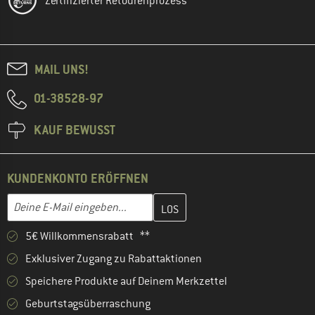
Zertifizierter Retourenprozess
MAIL UNS!
01-38528-97
KAUF BEWUSST
KUNDENKONTO ERÖFFNEN
Gib hier deine E-Mail-Adresse ein und erstelle im nächsten Schri
E-Mail-Adresse
5€ Willkommensrabatt **
Exklusiver Zugang zu Rabattaktionen
Speichere Produkte auf Deinem Merkzettel
Geburtstagsüberraschung