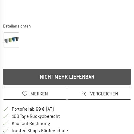
Detailansichten
NICHT MEHR LIEFERBAR
MERKEN
VERGLEICHEN
Finde mehr Informationen zu den Versand
Portofrei ab 69 € (AT)
Gehe hier zu den Rückgabe-Richtlinie
100 Tage Rückgaberecht
Finde die Zahlungs-Infos hier! Öffnet sich 
Kauf auf Rechnung
Finde alle Infos hier!
Trusted Shops Käuferschutz