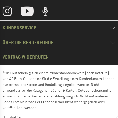
KUNDENSERVICE
ÜBER DIE BERGFREUNDE
VERTRAG WIDERRUFEN
**Der Gutschein gilt ab einem Mindestabnahmewert (nach Retoure)
von 40 Euro. Gutscheine für die Erstellung eines Kundenkontos können
nur einmal pro Person und Bestellung eingelöst werden. Nicht
anwendbar auf die Kategorien Bücher & Karten, Outdoor Lebensmittel
sowie Gutscheine. Keine Barauszahlung möglich. Nicht mit anderen
Codes kombinierbar. Der Gutschein darf nicht weitergegeben oder
veröffentlicht werden.
Highlights