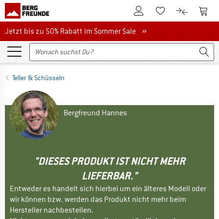
Zum Kundenkonto
Zum 
Zum Merkzettel.
Zum Produk
Jetzt bis zu 50% Rabatt im Sommer Sale
Jetzt bis zu 50% Rabatt im Sommer Sale »
Teller & Schüsseln
Bergfreund Hannes
"DIESES PRODUKT IST NICHT MEHR
LIEFERBAR."
Entweder es handelt sich hierbei um ein älteres Modell oder
wir können bzw. werden das Produkt nicht mehr beim
Hersteller nachbestellen.