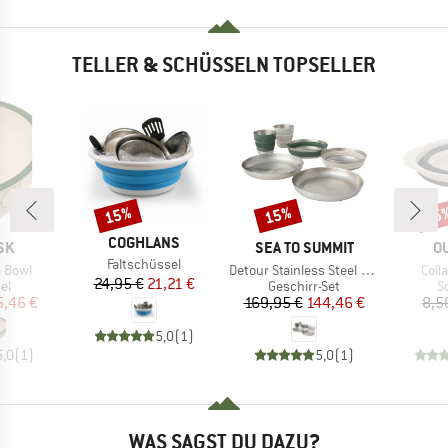
TELLER & SCHÜSSELN TOPSELLER
15%
15%
15
Rabatt
Rabatt
Raba
MARKE
COGHLANS
MARKE
M
SK
SEA TO SUMMIT
O
Artikel
Faltschüssel
Artikel
Artik
 Bowl
Detour Stainless Steel Collapsible Dinnerware Set
Coll
Preis
reduzierter Preis
24,95 €
21,21 €
tgruppe
Produktgruppe
P
el
Geschirr-Set
S
eis
duzierter Preis
Preis
reduzierter Preis
5,46 €
169,95 €
144,46 €
8,5
5,0
(
1
)
5,0
(
1
)
5,0
(
1
)
WAS SAGST DU DAZU?