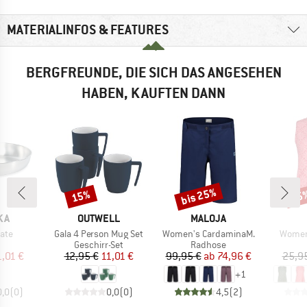
MATERIALINFOS & FEATURES
BERGFREUNDE, DIE SICH DAS ANGESEHEN
HABEN, KAUFTEN DANN
bis 25%
15%
25
Rabatt
Rabatt
Raba
MARKE
MARKE
KA
OUTWELL
MALOJA
Artikel
Artikel
Artikel
late
Gala 4 Person Mug Set
Women's CardaminaM.
Women'
uktgruppe
Produktgruppe
Produktgruppe
Geschirr-Set
Radhose
eis
duzierter Preis
Preis
reduzierter Preis
Preis
reduzierter Preis
1,01 €
12,95 €
11,01 €
99,95 €
ab
74,96 €
25,9
+
1
0,0
(
0
)
0,0
(
0
)
4,5
(
2
)