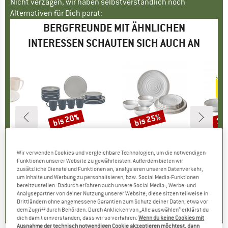
Nicht verzagen, wir haben selbstverständlich noch
Alternativen für Dich parat:
BERGFREUNDE MIT ÄHNLICHEN
INTERESSEN SCHAUTEN SICH AUCH AN
bis 20%
bis 25%
15
Rabatt
Rabatt
Raba
LL
MARKE
BRUNNER
MARKE
BRUNNER
M
B
inner Set
Artikel
Lunch Box
Artikel
Midday
Arti
Set 
Wir verwenden Cookies und vergleichbare Technologien, um die notwendigen
gruppe
-Set
Produktgruppe
Geschirr-Set
Produktgruppe
Geschirr-Set
Pr
Ges
Funktionen unserer Website zu gewährleisten. Außerdem bieten wir
eis
duzierter Preis
3,96 €
89,95 €
ab
Preis
reduzierter Preis
71,96 €
69,95 €
ab
Preis
reduzierter Preis
59,46 €
49,95
zusätzliche Dienste und Funktionen an, analysieren unseren Datenverkehr,
+
3
+
2
um Inhalte und Werbung zu personalisieren, bzw. Social Media-Funktionen
bereitzustellen. Dadurch erfahren auch unsere Social Media-, Werbe- und
0,0
(
0
)
0,0
(
0
)
4,5
(
2
)
Analysepartner von deiner Nutzung unserer Website; diese sitzen teilweise in
Drittländern ohne angemessene Garantien zum Schutz deiner Daten, etwa vor
dem Zugriff durch Behörden. Durch Anklicken von „Alle auswählen“ erklärst du
dich damit einverstanden, dass wir so verfahren.
Wenn du keine Cookies mit
Ausnahme der technisch notwendigen Cookie akzeptieren möchtest, dann