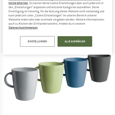
klicke bitte hier
. Du kannst deine Cookie Einstellungen aber auch jederzeit in
den „Einstellungen“ anpassen und einzelne Kategorien auswählen. Deine
BRUNNER
-
Mug Set ABS Dolomit - Becher
Einwilligung ist freiwillig, für die Nutzung dieser Website nicht notwendig und
kann jederzeit unter „Cookie Einstellungen“ im unteren Bereich unserer
(0)
Webseite widerrufen oder erstmals vergeben werden. Weitere Informationen,
auch zu Risiken der Drittlandstransfers, findest du in unseren
Datenschutzhinweisen
.
EINSTELLUNGEN
ALLE AUSWÄHLEN