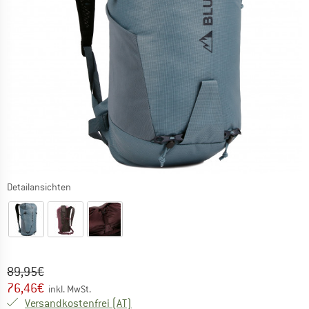
Detailansichten
Ursprünglicher Preis :
Preis:
89,95
€
76,46
€
inkl. MwSt.
Österreich. Informationen zu den Versa
Versandkostenfrei
(AT)