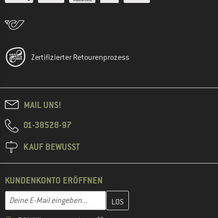
Zertifizierter Retourenprozess
MAIL UNS!
01-38528-97
KAUF BEWUSST
KUNDENKONTO ERÖFFNEN
Gib hier deine E-Mail-Adresse ein und erstelle im nächsten Schri
E-Mail-Adresse