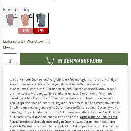
Farbe:
Tapestry
15%
15%
Der Link öffnet sich in einer Infobox und bei
Lieferzeit: 2-4 Werktage
Menge:
IN DEN WARENKORB
MERKEN
VERGLEICHEN
Wir verwenden Cookies und vergleichbare Technologien, um die notwendigen
Funktionen unserer Website zu gewährleisten. Außerdem bieten wir
zusätzliche Dienste und Funktionen an, analysieren unseren Datenverkehr,
Finde mehr Informationen zu den Versand
Portofrei ab 69 € (AT)
um Inhalte und Werbung zu personalisieren, bzw. Social Media-Funktionen
bereitzustellen. Dadurch erfahren auch unsere Social Media-, Werbe- und
Gehe hier zu den Rückgabe-Richtlinie
100 Tage Rückgaberecht
Analysepartner von deiner Nutzung unserer Website; diese sitzen teilweise in
Finde die Zahlungs-Infos hier! Öffnet sich 
Kauf auf Rechnung
Drittländern ohne angemessene Garantien zum Schutz deiner Daten, etwa vor
dem Zugriff durch Behörden. Durch Anklicken von „Alle auswählen“ erklärst du
Finde alle Infos hier!
Trusted Shops Käuferschutz
dich damit einverstanden, dass wir so verfahren.
Wenn du keine Cookies mit
Ausnahme der technisch notwendigen Cookie akzeptieren möchtest, dann
klicke bitte hier
. Du kannst deine Cookie Einstellungen aber auch jederzeit in