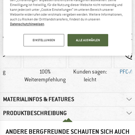
den „Einstellungen“ anpassen und einzelne Kategorien auswählen. Deine
Einwilligung ist freiwillig, für die Nutzung dieser Website nicht notwendig und
AUF EINEN BLICK
kann jederzeit unter „Cookie Einstellungen“ im unteren Bereich unserer
Webseite widerrufen oder erstmals vergeben werden. Weitere Informationen,
Ergonomischer Kletterrucksack für den Bergsport
auch zu Risiken der Drittlandstransfers, findest du in unseren
Datenschutzhinweisen
.
EINSTELLUNGEN
ALLE AUSWÄHLEN
5 g
100%
Kunden sagen:
PFC-/P
Weiterempfehlung
leicht
MATERIALINFOS & FEATURES
PRODUKTBESCHREIBUNG
ANDERE BERGFREUNDE SCHAUTEN SICH AUCH