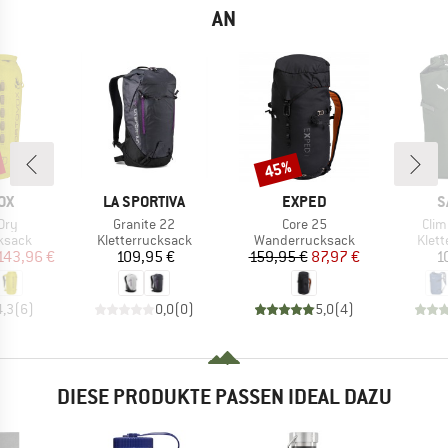
AN
45%
Rabatt
MARKE
MARKE
M
OX
LA SPORTIVA
EXPED
S
Artikel
Artikel
Artik
Dry
Granite 22
Core 25
Clim
uppe
Produktgruppe
Produktgruppe
Prod
ksack
Kletterrucksack
Wanderrucksack
Klet
eis
duzierter Preis
Preis
Preis
reduzierter Preis
143,96 €
109,95 €
159,95 €
87,97 €
1
4,3
(
6
)
0,0
(
0
)
5,0
(
4
)
DIESE PRODUKTE PASSEN IDEAL DAZU