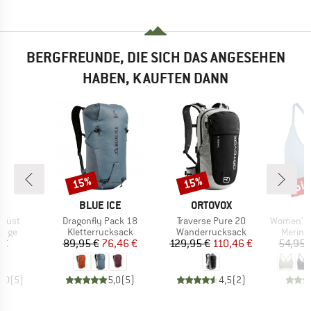
BERGFREUNDE, DIE SICH DAS ANGESEHEN
HABEN, KAUFTEN DANN
bis
15%
15%
Rabatt
Rabatt
Raba
E
MARKE
MARKE
L
BLUE ICE
ORTOVOX
Artikel
Artikel
Artikel
djust
Dragonfly Pack 18
Traverse Pure 20
Women's Merino
ruppe
Produktgruppe
Produktgruppe
Produk
inge
Kletterrucksack
Wanderrucksack
Merino
eis
Preis
reduzierter Preis
Preis
reduzierter Preis
 €
89,95 €
76,46 €
129,95 €
110,46 €
54,95 
5,0
(
5
)
5,0
(
5
)
4,5
(
2
)