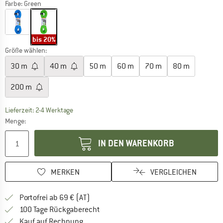
Farbe:
Green
bis 20%
Größe wählen:
30 m
40 m
50 m
60 m
70 m
80 m
200 m
Der Link öffnet sich in einer Infobox und beinhaltet
Lieferzeit: 2-4 Werktage
Menge:
IN DEN WARENKORB
MERKEN
VERGLEICHEN
Finde mehr Informationen zu den Versand
Portofrei ab 69 € (AT)
Gehe hier zu den Rückgabe-Richtlinie
100 Tage Rückgaberecht
Finde die Zahlungs-Infos hier! Öffnet sich 
Kauf auf Rechnung