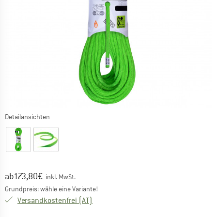
Detailansichten
Ursprünglicher Preis :
Preis:
ab
173,80
€
inkl. MwSt.
Grundpreis: wähle eine Variante!
Österreich. Informationen zu den Versa
Versandkostenfrei
(AT)