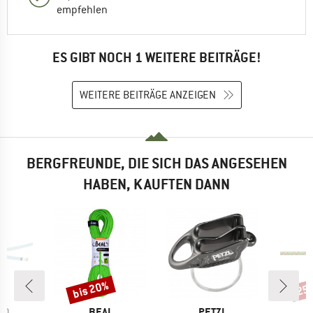
empfehlen
ES GIBT NOCH 1 WEITERE BEITRÄGE!
WEITERE BEITRÄGE ANZEIGEN
BERGFREUNDE, DIE SICH DAS ANGESEHEN
HABEN, KAUFTEN DANN
bis 20%
25
Rabatt
Raba
MARKE
MARKE
ID
BEAL
PETZL