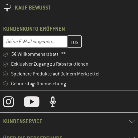
KAUF BEWUSST
KUNDENKONTO ERÖFFNEN
Gib hier deine E-Mail-Adresse ein und erstelle im nächsten Schri
E-Mail-Adresse
5€ Willkommensrabatt **
Exklusiver Zugang zu Rabattaktionen
Speichere Produkte auf Deinem Merkzettel
Geburtstagsüberraschung
KUNDENSERVICE