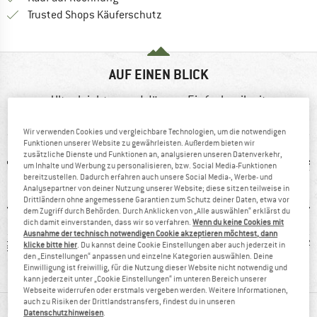
Finde alle Infos hier!
Trusted Shops Käuferschutz
AUF EINEN BLICK
Ultra leichtes und dünnes Einfachseil mit
Dreifachzertifizierung
Wir verwenden Cookies und vergleichbare Technologien, um die notwendigen
Funktionen unserer Website zu gewährleisten. Außerdem bieten wir
zusätzliche Dienste und Funktionen an, analysieren unseren Datenverkehr,
um Inhalte und Werbung zu personalisieren, bzw. Social Media-Funktionen
bereitzustellen. Dadurch erfahren auch unsere Social Media-, Werbe- und
Analysepartner von deiner Nutzung unserer Website; diese sitzen teilweise in
Drittländern ohne angemessene Garantien zum Schutz deiner Daten, etwa vor
dem Zugriff durch Behörden. Durch Anklicken von „Alle auswählen“ erklärst du
dich damit einverstanden, dass wir so verfahren.
Wenn du keine Cookies mit
Ausnahme der technisch notwendigen Cookie akzeptieren möchtest, dann
 g
100%
Kunden sagen:
4
klicke bitte hier
. Du kannst deine Cookie Einstellungen aber auch jederzeit in
den „Einstellungen“ anpassen und einzelne Kategorien auswählen. Deine
Weiterempfehlung
leicht
Einwilligung ist freiwillig, für die Nutzung dieser Website nicht notwendig und
kann jederzeit unter „Cookie Einstellungen“ im unteren Bereich unserer
Webseite widerrufen oder erstmals vergeben werden. Weitere Informationen,
auch zu Risiken der Drittlandstransfers, findest du in unseren
MATERIALINFOS & FEATURES
Datenschutzhinweisen
.