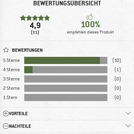
BEWERTUNGSÜBERSICHT
100%
4,9
(11)
empfehlen dieses Produkt
BEWERTUNGEN
5 Sterne
(10)
4 Sterne
(1)
3 Sterne
(0)
2 Sterne
(0)
1 Stern
(0)
VORTEILE
NACHTEILE