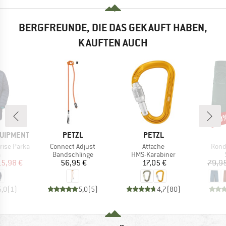
BERGFREUNDE, DIE DAS GEKAUFT HABEN,
KAUFTEN AUCH
30
Raba
MARKE
MARKE
QUIPMENT
PETZL
PETZL
Artikel
Artikel
Artik
rise Parka
Connect Adjust
Attache
Rond
uktgruppe
Produktgruppe
Produktgruppe
a
Bandschlinge
HMS-Karabiner
eis
duzierter Preis
Preis
Preis
15,98 €
56,95 €
17,05 €
79,95
5,0
(
1
)
5,0
(
5
)
4,7
(
80
)