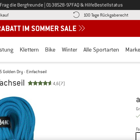
Ruf uns an unter
Frag die Bergfreunde
|
01-38528-97
FAQ & Hilfe
Bestellstatus
Finde die Zahlungs-Infos hier! Öffnet sich in einer Infobox
Gehe h
kauf
100 Tage Rückgaberecht
stung
Klettern
Bike
Winter
Alle Sportarten
Mark
5 Golden Dry - Einfachseil
fachseil
4,6
(7)
Ur
Pr
Gr
Fa