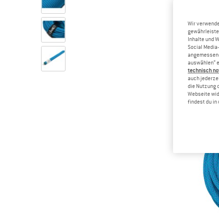
Wir verwende
gewährleiste
Inhalte und 
Social Media-
angemessene 
auswählen“ e
technisch no
auch jederzei
die Nutzung 
Webseite wid
findest du i