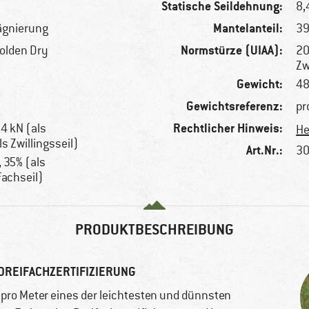
Statische Seildehnung:
8,
Mantelanteil:
ägnierung
3
Normstürze (UIAA):
Golden Dry
20
Zw
Gewicht:
48
Gewichtsreferenz:
pr
Rechtlicher Hinweis:
,4 kN (als
He
ls Zwillingsseil)
Art.Nr.:
30
, 35% (als
fachseil)
PRODUKTBESCHREIBUNG
 DREIFACHZERTIFIZIERUNG
pro Meter eines der leichtesten und dünnsten