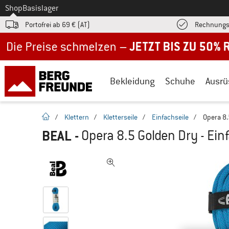
Zum
Shop
Basislager
Portofrei ab 69 € (AT)
Rechnungs
Jetzt bis zu 50% Rabatt im Sommer Sale
Bekleidung
Schuhe
Ausrü
Startseite
/
Klettern
/
Kletterseile
/
Einfachseile
/
Opera 8.
BEAL
-
Opera 8.5 Golden Dry - Ein