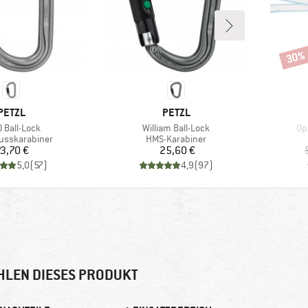
30%
Rabat
MARKE
MARKE
PETZL
PETZL
el
Artikel
Art
 Ball-Lock
William Ball-Lock
Op
tgruppe
Produktgruppe
usskarabiner
HMS-Karabiner
Preis
Preis
3,70 €
25,60 €
5,0
(
57
)
4,9
(
97
)
HLEN DIESES PRODUKT