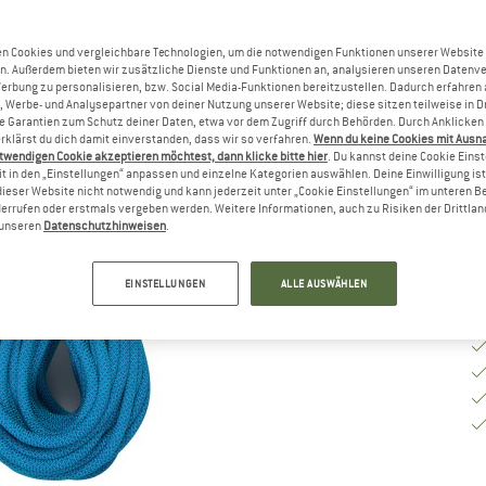
b
n Cookies und vergleichbare Technologien, um die notwendigen Funktionen unserer Website
Gr
n. Außerdem bieten wir zusätzliche Dienste und Funktionen an, analysieren unseren Datenv
Werbung zu personalisieren, bzw. Social Media-Funktionen bereitzustellen. Dadurch erfahren
, Werbe- und Analysepartner von deiner Nutzung unserer Website; diese sitzen teilweise in D
Garantien zum Schutz deiner Daten, etwa vor dem Zugriff durch Behörden. Durch Anklicken 
rklärst du dich damit einverstanden, dass wir so verfahren.
Wenn du keine Cookies mit Ausn
Li
twendigen Cookie akzeptieren möchtest, dann klicke bitte hier
. Du kannst deine Cookie Eins
t in den „Einstellungen“ anpassen und einzelne Kategorien auswählen. Deine Einwilligung ist f
M
dieser Website nicht notwendig und kann jederzeit unter „Cookie Einstellungen“ im unteren B
errufen oder erstmals vergeben werden. Weitere Informationen, auch zu Risiken der Drittlan
n unseren
Datenschutzhinweisen
.
EINSTELLUNGEN
ALLE AUSWÄHLEN