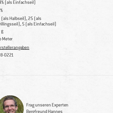
4% (als Einfachseil)
9%
 (als Halbseil), 25 (als
illingsseil), 5 (als Einfachseil)
 g
o Meter
rstellerangaben
8-0221
Frag unseren Experten
Bergfreund Hannes