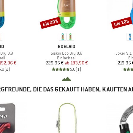
bis 20%
bis 10%
Rabatt
Rabatt
MARKE
ID
EDELRID
Artikel
Artikel
 Dry 8,9
Siskin Eco Dry 8,6
Joker 9,1
gruppe
Produktgruppe
Pr
eil
Einfachseil
Ei
eis
duzierter Preis
Preis
reduzierter Preis
152,96 €
229,95 €
ab
183,96 €
219,95 
5,0
(
2
)
5,0
(
1
)
GFREUNDE, DIE DAS GEKAUFT HABEN, KAUFTEN 