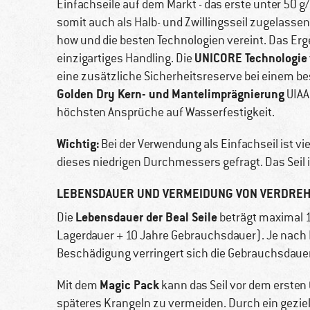
Einfachseile auf dem Markt - das erste unter 50 g/
somit auch als Halb- und Zwillingsseil zugelassen
how und die besten Technologien vereint. Das Erge
UNICORE Technologie
einzigartiges Handling. Die
eine zusätzliche Sicherheitsreserve bei einem be
Golden Dry Kern- und Mantelimprägnierung
UIAA 
höchsten Ansprüche auf Wasserfestigkeit.
Wichtig:
Bei der Verwendung als Einfachseil ist v
dieses niedrigen Durchmessers gefragt. Das Seil i
LEBENSDAUER UND VERMEIDUNG VON VERDRE
Lebensdauer der Beal Seile
Die
beträgt maximal 1
Lagerdauer + 10 Jahre Gebrauchsdauer). Je nach 
Beschädigung verringert sich die Gebrauchsdauer
Magic Pack
Mit dem
kann das Seil vor dem ersten
späteres Krangeln zu vermeiden. Durch ein geziel