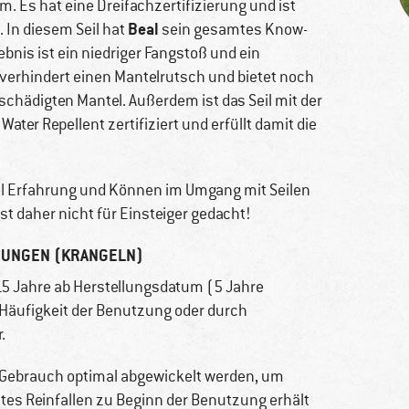
m. Es hat eine Dreifachzertifizierung und ist
Beal
. In diesem Seil hat
sein gesamtes Know-
bnis ist ein niedriger Fangstoß und ein
verhindert einen Mantelrutsch und bietet noch
schädigten Mantel. Außerdem ist das Seil mit der
Water Repellent zertifiziert und erfüllt damit die
iel Erfahrung und Können im Umgang mit Seilen
st daher nicht für Einsteiger gedacht!
HUNGEN (KRANGELN)
5 Jahre ab Herstellungsdatum (5 Jahre
Häufigkeit der Benutzung oder durch
.
 Gebrauch optimal abgewickelt werden, um
tes Reinfallen zu Beginn der Benutzung erhält