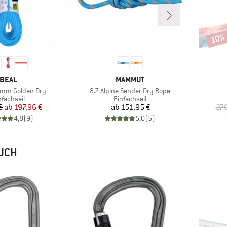
10%
Rabat
MARKE
MARKE
BEAL
MAMMUT
Artikel
 mm Golden Dry
8.7 Alpine Sender Dry Rope
oduktgruppe
Produktgruppe
nfachseil
Einfachseil
Preis
reduzierter Preis
Preis
€
ab
197,96 €
ab
151,95 €
270
4,8
(
9
)
5,0
(
5
)
AUCH