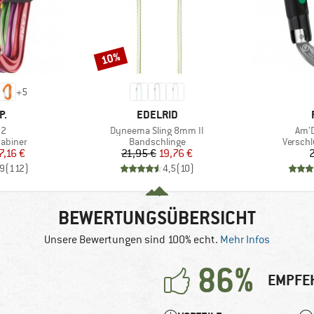
10%
Rabatt
+
5
E
MARKE
P.
EDELRID
Artikel
Artik
22
Dyneema Sling 8mm II
Am'D
ppe
Produktgruppe
Produk
abiner
Bandschlinge
Verschl
eis
duzierter Preis
Preis
reduzierter Preis
7,16 €
21,95 €
19,76 €
2
,9
(
112
)
4,5
(
10
)
BEWERTUNGSÜBERSICHT
Unsere Bewertungen sind 100% echt.
Mehr Infos
86%
EMPFE