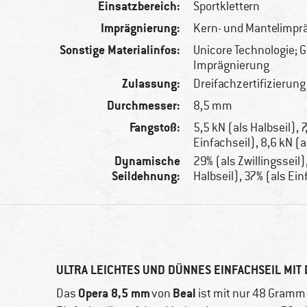
Einsatzbereich:
Sportklettern
Imprägnierung:
Kern- und Mantelimpr
Sonstige Materialinfos:
Unicore Technologie; 
Imprägnierung
Zulassung:
Dreifachzertifizierung
Durchmesser:
8,5 mm
Fangstoß:
5,5 kN (als Halbseil), 7
Einfachseil), 8,6 kN (a
Dynamische
29% (als Zwillingsseil)
Seildehnung:
Halbseil), 37% (als Ein
ULTRA LEICHTES UND DÜNNES EINFACHSEIL MIT
Opera 8,5 mm
Beal
Das
von
ist mit nur 48 Gramm 