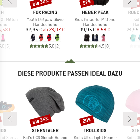
bis 30%
bis
57%
Rabatt
Rabatt
Raba
E
MARKE
MARKE
MARK
CH
FOX RACING
HEBER PEAK
ROEC
Artikel
Artikel
Arti
 XT Mitten
Youth Dirtpaw Glove
Kids PinusHe. Mittens
Kid
gruppe
Produktgruppe
Produktgruppe
Pro
uhe
Handschuhe
Handschuhe
Ha
eis
duzierter Preis
Preis
reduzierter Preis
Preis
reduzierter Preis
5,58 €
32,95 €
ab
23,07 €
19,95 €
8,58 €
24,95 
5,0
(
5
)
5,0
(
2
)
4,5
(
8
)
DIESE PRODUKTE PASSEN IDEAL DAZU
bis 35%
bis
20%
Rabatt
Rabatt
Raba
MARKE
MARKE
MA
IDS
STERNTALER
TROLLKIDS
STE
Artikel
Artikel
Artikel
Sandal XT
Kid's OCS Slouch-Beanie
Kid's Ultra-Light Beanie
Kid's O