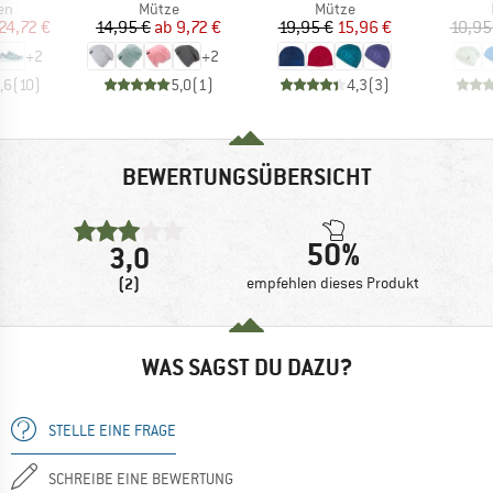
tgruppe
Produktgruppe
Produktgruppe
en
Mütze
Mütze
eis
duzierter Preis
Preis
reduzierter Preis
Preis
reduzierter Preis
24,72 €
14,95 €
ab
9,72 €
19,95 €
15,96 €
10,95
+
2
+
2
,6
(
10
)
5,0
(
1
)
4,3
(
3
)
BEWERTUNGSÜBERSICHT
50%
3,0
(2)
empfehlen dieses Produkt
WAS SAGST DU DAZU?
STELLE EINE FRAGE
SCHREIBE EINE BEWERTUNG