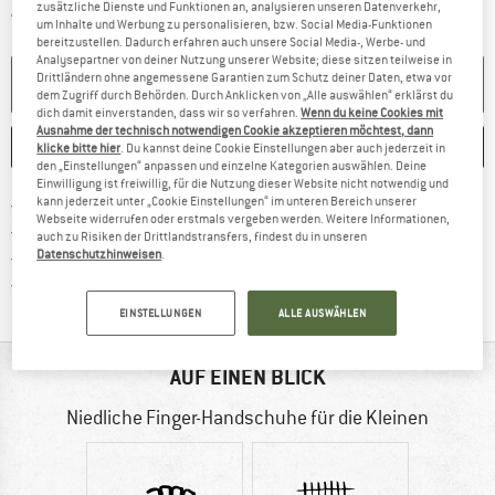
zusätzliche Dienste und Funktionen an, analysieren unseren Datenverkehr,
Der Link öffnet sich in einer Infobox und 
Artikel zur Zeit leider ausverkauft
um Inhalte und Werbung zu personalisieren, bzw. Social Media-Funktionen
bereitzustellen. Dadurch erfahren auch unsere Social Media-, Werbe- und
Analysepartner von deiner Nutzung unserer Website; diese sitzen teilweise in
Drittländern ohne angemessene Garantien zum Schutz deiner Daten, etwa vor
BENACHRICHTIGUNG EINRICHTEN
dem Zugriff durch Behörden. Durch Anklicken von „Alle auswählen“ erklärst du
dich damit einverstanden, dass wir so verfahren.
Wenn du keine Cookies mit
Ausnahme der technisch notwendigen Cookie akzeptieren möchtest, dann
MERKEN
VERGLEICHEN
klicke bitte hier
. Du kannst deine Cookie Einstellungen aber auch jederzeit in
den „Einstellungen“ anpassen und einzelne Kategorien auswählen. Deine
Einwilligung ist freiwillig, für die Nutzung dieser Website nicht notwendig und
Finde mehr Informationen zu den Versand
kann jederzeit unter „Cookie Einstellungen“ im unteren Bereich unserer
Portofrei ab 69 € (AT)
Webseite widerrufen oder erstmals vergeben werden. Weitere Informationen,
Gehe hier zu den Rückgabe-Richtlinie
100 Tage Rückgaberecht
auch zu Risiken der Drittlandstransfers, findest du in unseren
Finde die Zahlungs-Infos hier! Öffnet sich 
Datenschutzhinweisen
.
Kauf auf Rechnung
Finde alle Infos hier!
Trusted Shops Käuferschutz
EINSTELLUNGEN
ALLE AUSWÄHLEN
AUF EINEN BLICK
Niedliche Finger-Handschuhe für die Kleinen