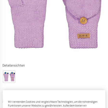
Detailansichten
Preis:
34,95
€
inkl. MwSt.
Informationen zu den Versandkosten. Öffnet sich in ei
zzgl. Versandkosten
Wir verwenden Cookies und vergleichbare Technologien, um die notwendigen
Funktionen unserer Website zu gewährleisten. Außerdem bieten wir