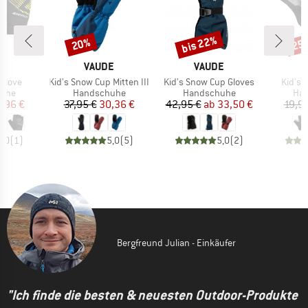
bis 22%
20%
25
Rabatt
Rabatt
Raba
E
MARKE
MARKE
ER
VAUDE
VAUDE
Artikel
Artikel
Artikel
 Glove
Kid's Snow Cup Mitten III
Kid's Snow Cup Gloves
Kid's 
gruppe
Produktgruppe
Produktgruppe
Pro
uhe
Handschuhe
Handschuhe
Ha
eis
duzierter Preis
Preis
reduzierter Preis
Preis
reduzierter Preis
,96 €
37,95 €
30,36 €
42,95 €
ab
33,50 €
19,9
5,0
(
1
)
5,0
(
5
)
5,0
(
2
)
Bergfreund Julian - Einkäufer
"Ich finde die besten & neuesten Outdoor-Produkte