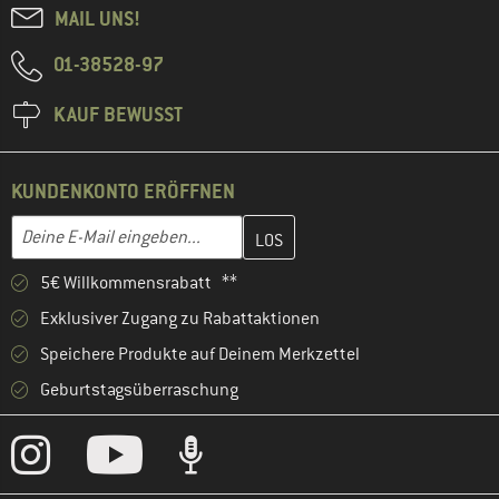
MAIL UNS!
01-38528-97
KAUF BEWUSST
KUNDENKONTO ERÖFFNEN
Gib hier deine E-Mail-Adresse ein und erstelle im nächsten Schri
E-Mail-Adresse
5€ Willkommensrabatt **
Exklusiver Zugang zu Rabattaktionen
Speichere Produkte auf Deinem Merkzettel
Geburtstagsüberraschung