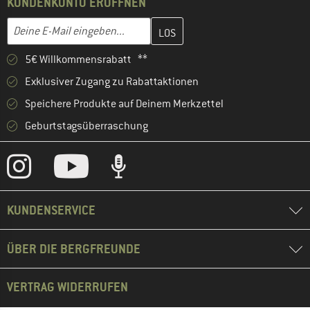
KUNDENKONTO ERÖFFNEN
Gib hier deine E-Mail-Adresse ein und erstelle im nächsten Schri
E-Mail-Adresse
5€ Willkommensrabatt **
Exklusiver Zugang zu Rabattaktionen
Speichere Produkte auf Deinem Merkzettel
Geburtstagsüberraschung
KUNDENSERVICE
ÜBER DIE BERGFREUNDE
VERTRAG WIDERRUFEN