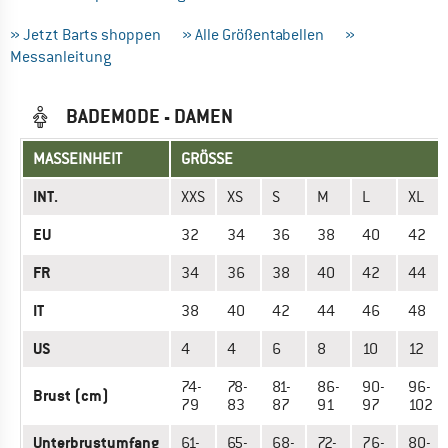
» Jetzt Barts shoppen
» Alle Größentabellen
»
Messanleitung
BADEMODE - DAMEN
MASSEINHEIT
GRÖSSE
INT.
XXS
XS
S
M
L
XL
EU
32
34
36
38
40
42
FR
34
36
38
40
42
44
IT
38
40
42
44
46
48
US
4
4
6
8
10
12
74-
78-
81-
86-
90-
96-
Brust (cm)
79
83
87
91
97
102
Unterbrustumfang
61-
65-
68-
72-
76-
80-