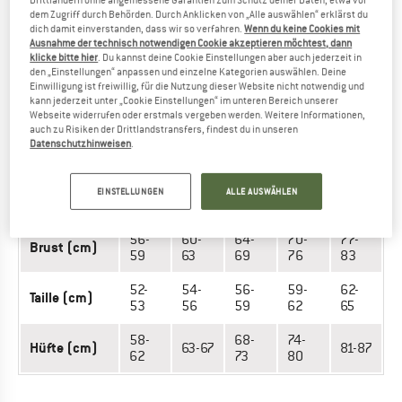
dem Zugriff durch Behörden. Durch Anklicken von „Alle auswählen“ erklärst du
58-
68-
73-
Hüfte (cm)
63-67
78-83
dich damit einverstanden, dass wir so verfahren.
Wenn du keine Cookies mit
62
72
77
Ausnahme der technisch notwendigen Cookie akzeptieren möchtest, dann
klicke bitte hier
. Du kannst deine Cookie Einstellungen aber auch jederzeit in
den „Einstellungen“ anpassen und einzelne Kategorien auswählen. Deine
Einwilligung ist freiwillig, für die Nutzung dieser Website nicht notwendig und
BADEMODE - KINDER (GIRLS)
kann jederzeit unter „Cookie Einstellungen“ im unteren Bereich unserer
Webseite widerrufen oder erstmals vergeben werden. Weitere Informationen,
auch zu Risiken der Drittlandstransfers, findest du in unseren
MASSEINHEIT
GRÖSSE
Datenschutzhinweisen
.
EU
116
128
140
152
164
EINSTELLUNGEN
ALLE AUSWÄHLEN
Alter
4-6
6-8
8-10
10-12
12-14
56-
60-
64-
70-
77-
Brust (cm)
59
63
69
76
83
52-
54-
56-
59-
62-
Taille (cm)
53
56
59
62
65
58-
68-
74-
Hüfte (cm)
63-67
81-87
62
73
80