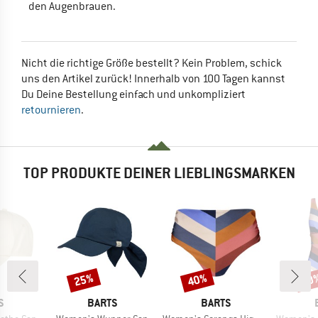
den Augenbrauen.
Nicht die richtige Größe bestellt? Kein Problem, schick
uns den Artikel zurück! Innerhalb von 100 Tagen kannst
Du Deine Bestellung einfach und unkompliziert
retournieren
.
TOP PRODUKTE DEINER LIEBLINGSMARKEN
25%
40%
40
Rabatt
Rabatt
Raba
E
MARKE
MARKE
S
BARTS
BARTS