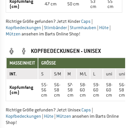
Kopfumfang
53
55
47 cm
50 cm
(cm)
cm
cm
Richtige Größe gefunden? Jetzt Kinder
Caps
|
Kopfbedeckungen
|
Stirnbänder
|
Sturmhauben
|
Hüte
|
Mützen
ansehen im Barts Online Shop!
KOPFBEDECKUNGEN - UNISEX
MASSEINHEIT
GRÖSSE
INT.
S
S/M
M
M/L
L
uni
uni
55-
56-
57-
58-
59-
58-
56-
Kopfumfang
56
58
58
60
60
60
58
(cm)
cm
cm
cm
cm
cm
cm
cm
Richtige Größe gefunden? Jetzt Unisex
Caps
|
Kopfbedeckungen
|
Hüte
|
Mützen
ansehen im Barts Online
Shop!