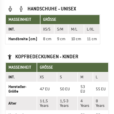
HANDSCHUHE - UNISEX
MASSEINHEIT
GRÖSSE
INT.
XS/S
S/M
M/L
L/XL
Handbreite (cm)
8 cm
9 cm
10 cm
11 cm
KOPFBEDECKUNGEN - KINDER
MASSEINHEIT
GRÖSSE
INT.
XS
S
M
L
Hersteller-
53
47 EU
50 EU
55 EU
Größe
EU
1-1,5
1,5-3
4
8
Alter
Years
Years
Years
Years