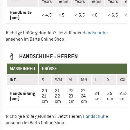
Years
Years
Years
Years
Years
Ye
Handbreite
< 4,5
< 5
< 5,5
< 6
< 6,5
< 
(cm)
Richtige Größe gefunden? Jetzt Kinder
Handschuhe
ansehen im Barts Online Shop!
HANDSCHUHE - HERREN
MASSEINHEIT
GRÖSSE
INT.
S
S/M
M
M/L
L
XL
XXL
20-
21-
22-
23-
Handumfang
24
25
25>
21
22
23
24
(cm)
cm
cm
cm
cm
cm
cm
cm
Richtige Größe gefunden? Jetzt Herren
Handschuhe
ansehen im Barts Online Shop!