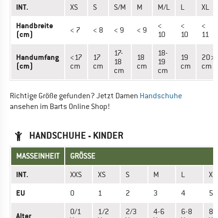
INT.
XS
S
S/M
M
M/L
L
XL
Handbreite
<
<
<
< 7
< 8
< 9
< 9
(cm)
10
10
11
17-
18-
Handumfang
<17
17
18
19
20>
18
19
(cm)
cm
cm
cm
cm
cm
cm
cm
Richtige Größe gefunden? Jetzt Damen
Handschuhe
ansehen im Barts Online Shop!
HANDSCHUHE - KINDER
MASSEINHEIT
GRÖSSE
INT.
XXS
XS
S
M
L
XL
EU
0
1
2
3
4
5
0/1
1/2
2/3
4-6
6-8
8-
Alter