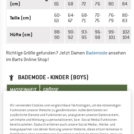
(cm)
65
68
72
76
80
84
60-
64-
68-
72-
76-
80-
Taille (cm)
63
67
71
75
79
83
88-
90-
93-
96-
99-
102-
Hüfte (cm)
90
92
95
98
101
104
Richtige Größe gefunden? Jetzt Damen
Bademode
ansehen
im Barts Online Shop!
BADEMODE - KINDER (BOYS)
MASSEINHEIT
GRÖSSE
EU
116
128
140
152
164
Wir verwenden Cookies und vergleichbare Technologien, um die notwendigen
Funktionen unserer Website zu gewährleisten. Außerdem bieten wir
Alter
4-6
6-8
8-10
10-12
12-14
zusätzliche Dienste und Funktionen an, analysieren unseren Datenverkehr,
um Inhalte und Werbung zu personalisieren, bzw. Social Media-Funktionen
52-
54-
56-
60-
68-
bereitzustellen. Dadurch erfahren auch unsere Social Media-, Werbe- und
Taille (cm)
53
56
60
65
69
Analysepartner von deiner Nutzung unserer Website; diese sitzen teilweise in
Drittländern ohne angemessene Garantien zum Schutz deiner Daten, etwa vor