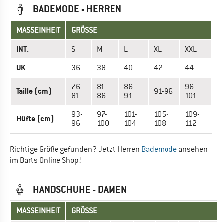
BADEMODE - HERREN
MASSEINHEIT
GRÖSSE
INT.
S
M
L
XL
XXL
UK
36
38
40
42
44
76-
81-
86-
96-
Taille (cm)
91-96
81
86
91
101
93-
97-
101-
105-
109-
Hüfte (cm)
96
100
104
108
112
Richtige Größe gefunden? Jetzt Herren
Bademode
ansehen
im Barts Online Shop!
HANDSCHUHE - DAMEN
MASSEINHEIT
GRÖSSE