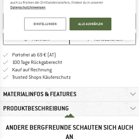
Der Link öffnet sich in einer Infobox und 
Artikel zur Zeit leider ausverkauft
auch zu Risiken der Drittlandstransfers, findest du in unseren
Datenschutzhinweisen
.
BENACHRICHTIGUNG EINRICHTEN
EINSTELLUNGEN
ALLE AUSWÄHLEN
MERKEN
VERGLEICHEN
Finde mehr Informationen zu den Versand
Portofrei ab 69 € (AT)
Gehe hier zu den Rückgabe-Richtlinie
100 Tage Rückgaberecht
Finde die Zahlungs-Infos hier! Öffnet sich 
Kauf auf Rechnung
Finde alle Infos hier!
Trusted Shops Käuferschutz
MATERIALINFOS & FEATURES
PRODUKTBESCHREIBUNG
ANDERE BERGFREUNDE SCHAUTEN SICH AUCH
AN