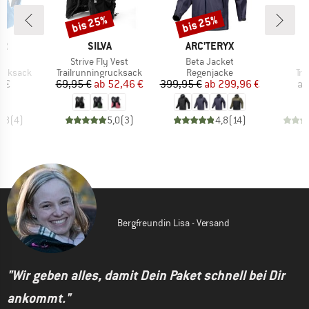
bis 25%
bis 25%
Rabatt
Rabatt
E
MARKE
MARKE
M
ER
SILVA
ARC'TERYX
D
Artikel
Artikel
 9
Strive Fly Vest
Beta Jacket
pe
Produktgruppe
Produktgruppe
Pr
rucksack
Trailrunningrucksack
Regenjacke
Tri
eis
Preis
reduzierter Preis
Preis
reduzierter Preis
5 €
69,95 €
ab
52,46 €
399,95 €
ab
299,96 €
ab
3,8
(
4
)
5,0
(
3
)
4,8
(
14
)
Bergfreundin Lisa - Versand
"Wir geben alles, damit Dein Paket schnell bei Dir
ankommt."