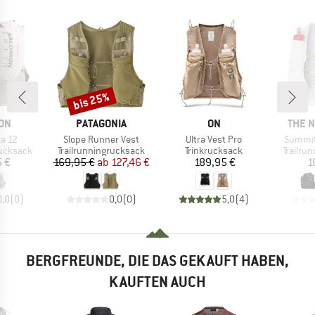
bis 25%
Rabatt
MARKE
MARKE
MARK
ON
PATAGONIA
ON
THE 
Artikel
Artikel
Artikel
ra 12
Slope Runner Vest
Ultra Vest Pro
Summit
pe
Produktgruppe
Produktgruppe
Produk
rucksack
Trailrunningrucksack
Trinkrucksack
Trailru
eis
Preis
reduzierter Preis
Preis
5 €
169,95 €
ab
127,46 €
189,95 €
1
0,0
(
0
)
0,0
(
0
)
5,0
(
4
)
BERGFREUNDE, DIE DAS GEKAUFT HABEN,
KAUFTEN AUCH