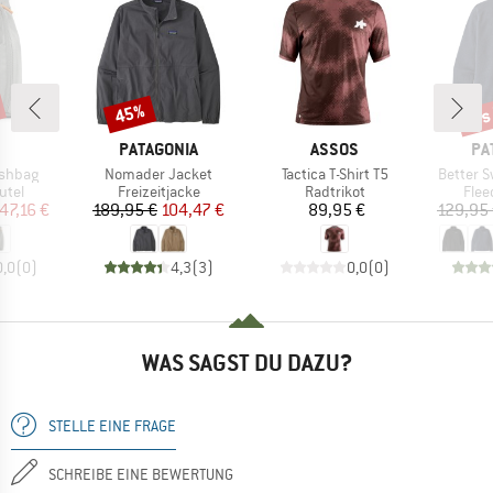
bis
45%
Rabatt
Raba
RKE
MARKE
MARKE
MA
PATAGONIA
ASSOS
PA
Artikel
Artikel
Artikel
shbag
Nomader Jacket
Tactica T-Shirt T5
Better S
gruppe
Produktgruppe
Produktgruppe
Prod
utel
Freizeitjacke
Radtrikot
Flee
eis
duzierter Preis
Preis
reduzierter Preis
Preis
47,16 €
189,95 €
104,47 €
89,95 €
129,95
0,0
(
0
)
4,3
(
3
)
0,0
(
0
)
WAS SAGST DU DAZU?
STELLE EINE FRAGE
SCHREIBE EINE BEWERTUNG