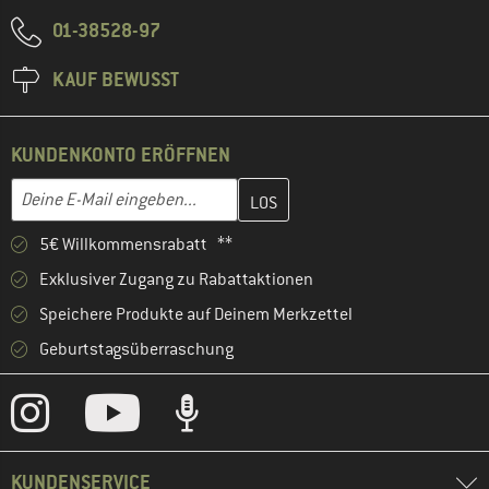
01-38528-97
KAUF BEWUSST
KUNDENKONTO ERÖFFNEN
Gib hier deine E-Mail-Adresse ein und erstelle im nächsten Schri
E-Mail-Adresse
5€ Willkommensrabatt **
Exklusiver Zugang zu Rabattaktionen
Speichere Produkte auf Deinem Merkzettel
Geburtstagsüberraschung
KUNDENSERVICE