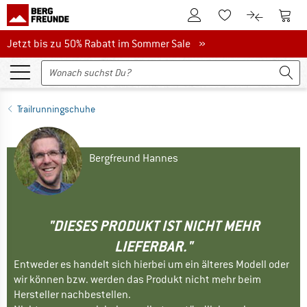
Zum Kundenkonto
Zum 
Zum Merkzettel.
Zum Produk
Jetzt bis zu 50% Rabatt im Sommer Sale
Jetzt bis zu 50% Rabatt im Sommer Sale »
Trailrunningschuhe
Bergfreund Hannes
"DIESES PRODUKT IST NICHT MEHR
LIEFERBAR."
Entweder es handelt sich hierbei um ein älteres Modell oder
wir können bzw. werden das Produkt nicht mehr beim
Hersteller nachbestellen.