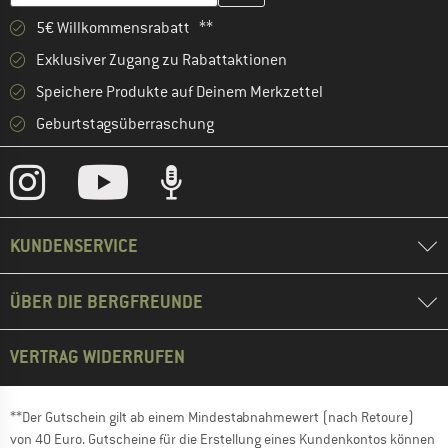
5€ Willkommensrabatt **
Exklusiver Zugang zu Rabattaktionen
Speichere Produkte auf Deinem Merkzettel
Geburtstagsüberraschung
KUNDENSERVICE
ÜBER DIE BERGFREUNDE
VERTRAG WIDERRUFEN
**Der Gutschein gilt ab einem Mindestabnahmewert (nach Retoure)
von 40 Euro. Gutscheine für die Erstellung eines Kundenkontos können