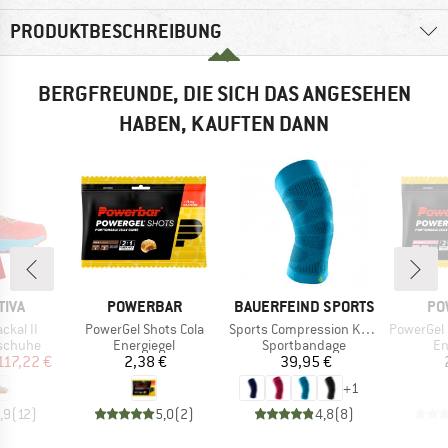
PRODUKTBESCHREIBUNG
BERGFREUNDE, DIE SICH DAS ANGESEHEN
HABEN, KAUFTEN DANN
MARKE
MARKE
MA
TIVA
POWERBAR
BAUERFEIND SPORTS
PO
Artikel
Artikel
Artikel
kal II
PowerGel Shots Cola
Sports Compression Knee Support
PowerGel Sh
ppe
Produktgruppe
Produktgruppe
Pr
gschuhe
Energiegel
Sportbandage
En
eis
duzierter Preis
Preis
Preis
117,22 €
2,38 €
39,95 €
+
1
,9
(
12
)
5,0
(
2
)
4,8
(
8
)