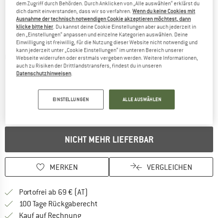
dem Zugriff durch Behörden. Durch Anklicken von „Alle auswählen“ erklärst du
dich damit einverstanden, dass wir so verfahren.
Wenn du keine Cookies mit
Ausnahme der technisch notwendigen Cookie akzeptieren möchtest, dann
klicke bitte hier
. Du kannst deine Cookie Einstellungen aber auch jederzeit in
den „Einstellungen“ anpassen und einzelne Kategorien auswählen. Deine
Einwilligung ist freiwillig, für die Nutzung dieser Website nicht notwendig und
kann jederzeit unter „Cookie Einstellungen“ im unteren Bereich unserer
Detailansichten
Webseite widerrufen oder erstmals vergeben werden. Weitere Informationen,
auch zu Risiken der Drittlandstransfers, findest du in unseren
Datenschutzhinweisen
.
EINSTELLUNGEN
ALLE AUSWÄHLEN
NICHT MEHR LIEFERBAR
MERKEN
VERGLEICHEN
Finde mehr Informationen zu den Versand
Portofrei ab 69 € (AT)
Gehe hier zu den Rückgabe-Richtlinie
100 Tage Rückgaberecht
Finde die Zahlungs-Infos hier! Öffnet sich 
Kauf auf Rechnung