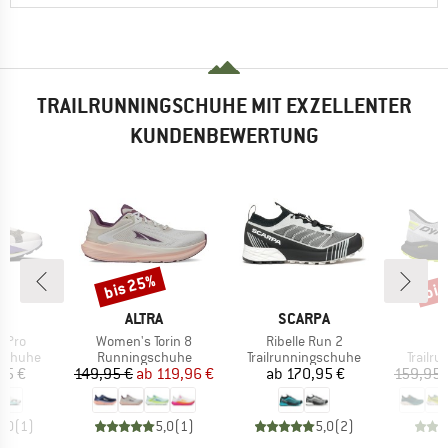
TRAILRUNNINGSCHUHE MIT EXZELLENTER
KUNDENBEWERTUNG
bis 25%
bis
Rabatt
Raba
RKE
MARKE
MARKE
M
ALTRA
SCARPA
D
Artikel
Artikel
a Pro
Women's Torin 8
Ribelle Run 2
ppe
Produktgruppe
Produktgruppe
Produk
gschuhe
Runningschuhe
Trailrunningschuhe
Trailr
eis
Preis
reduzierter Preis
Preis
45 €
149,95 €
ab
119,96 €
ab
170,95 €
159,95 
5,0
(
1
)
5,0
(
1
)
5,0
(
2
)