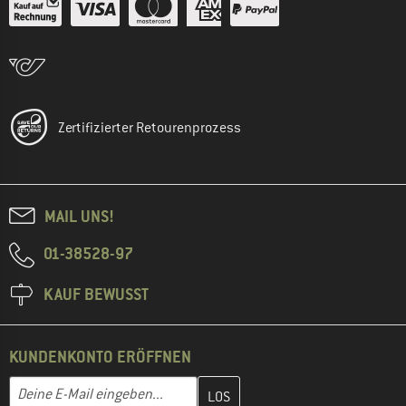
Zertifizierter Retourenprozess
MAIL UNS!
01-38528-97
KAUF BEWUSST
KUNDENKONTO ERÖFFNEN
Gib hier deine E-Mail-Adresse ein und erstelle im nächsten Schri
E-Mail-Adresse