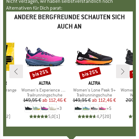
Nicht verzagen, wir haben selbstverständlich noch
Alternativen für Dich parat:
ANDERE BERGFREUNDE SCHAUTEN SICH
AUCH AN
bis 25%
bis 25%
10
Rabatt
Rabatt
Raba
BAR
MARKE
ALTRA
MARKE
ALTRA
ts Orange
Artikel
Women's Experience Wild 3+
Artikel
Women's Lone Peak 9+
Artikel
Women's Olympu
tgruppe
gel
Produktgruppe
Trailrunningschuhe
Produktgruppe
Trailrunningschuhe
Prod
Wan
€
eis
149,95 €
ab
Preis
reduzierter Preis
112,46 €
149,95 €
ab
Preis
reduzierter Preis
112,46 €
209,9
+
3
+
5
5,0
(
2
)
5,0
(
1
)
4,7
(
20
)