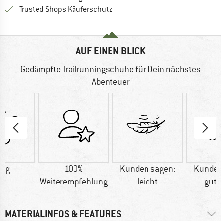
Finde alle Infos hier!
Trusted Shops Käuferschutz
AUF EINEN BLICK
Gedämpfte Trailrunningschuhe für Dein nächstes
Abenteuer
2 g
100%
Kunden sagen:
Kunden
Weiterempfehlung
leicht
gute
MATERIALINFOS & FEATURES