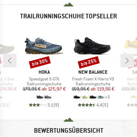
TRAILRUNNINGSCHUHE TOPSELLER
bis 30%
bis 25%
bis
Rabatt
Rabatt
Raba
KE
MARKE
MARKE
M
A
HOKA
NEW BALANCE
S
Artikel
Artikel
Artike
p 5 Boa
Speedgoat 6 GTX
Fresh Foam X Hierro V9
Aero 
ppe
Produktgruppe
Produktgruppe
Prod
gschuhe
Trailrunningschuhe
Trailrunningschuhe
Runn
eis
duzierter Preis
Preis
reduzierter Preis
Preis
reduzierter Preis
134,96 €
179,95 €
ab
125,97 €
159,95 €
ab
119,96 €
139,95
+
5
5,0
(
1
)
3,1
(
9
)
4,4
(
5
)
BEWERTUNGSÜBERSICHT