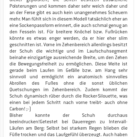
Polsterungen und kommen daher sehr weich daher und
an der Ferse gibt es auch kein unangenehmes Scheuern
mehr. Man fühlt sich in diesem Modell tatsächlich eher an
eine Sockenpassform erinnert, die auch schmal genug an
den Fesseln ist. Für breitere Knöchel bzw. Fußrücken
könnte es etwas enger werden, da er hier eher slim
geschnitten ist. Vorne im Zehenbereich allerdings besitzt
der Schuh die wichtige und im Laufschuhsegment
beinahe einzigartige ausreichende Breite, um den Zehen
die Bewegungsfreiheit zu ermöglichen. Diese Weite ist
gerade beim Laufen im Gefälle bzw. am Hang sehr
sinnvoll und ermöglicht ein anatomisch sinnvolles
Abrollen des Fußes ohne die sonst üblichen
Quetschungen im Zehenbereich. Zudem kommt der
Schuh dynamisch rüber durch die Rocker-Silouette, was
einen bei jedem Schritt nach vorne treibt- auch ohne
Carbon! ;-)
Bisher konnte der Schuh durchaus
beeindrucken!Getestet bei Dauerregen zu Intervall-
Läufen am Berg: Selbst bei starkem Regen blieben die
Füße trocken und das Laufgefühl überzeugt. Auch haben